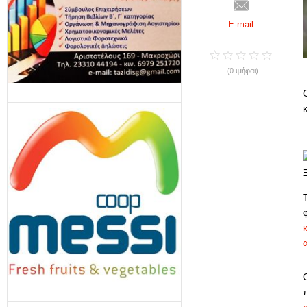
E-mail
(0 ψήφοι)
κ