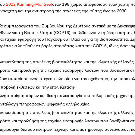
του
2022 Kunming-Montréal
όταν 196 χώρες αποφάσισαν έναν χάρτη πορ
ανάσχεση και την αντιστροφή της απώλειας της φύσης έως το 2030.
Τα συμπεράσματα του Συμβουλίου της Δευτέρας σχετικά με τη Διάσκε
Εθνών για τη Βιοποικιλότητα (COP16) επιβεβαιώνουν τη δέσμευση της 
και ταχεία εφαρμογή του Παγκόσμιου Πλαισίου για τη Βιοποικιλότητα. Σ
πρέπει να ληφθούν στιβαρές αποφάσεις κατά την COP16, ιδίως όσον α
Αντιμετώπιση της απώλειας βιοποικιλότητας και της κλιματικής αλλαγή
τρόπο και προώθηση της ταχείας εφαρμογής λύσεων που βασίζονται στ
Οριστικοποίηση ενός στέρεου πλαισίου για τον σχεδιασμό, την παρακο
υποβολή εκθέσεων και την επανεξέταση·
Κινητοποίηση πόρων και θέση σε λειτουργία του πολυμερούς μηχανισμο
ανταλλαγή πληροφοριών ψηφιακής αλληλουχίας·
Αντιμετώπιση της απώλειας βιοποικιλότητας και της κλιματικής αλλαγή
τρόπο και προώθηση της ταχείας εφαρμογής λύσεων που βασίζονται στ
Δημιουργία δικτύου κέντρων τεχνικής και επιστημονικής συνεργασίας, κα