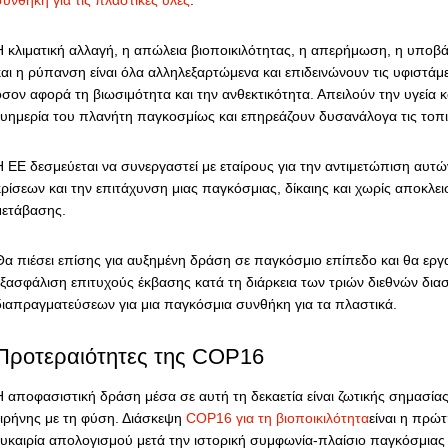
Η κλιματική αλλαγή, η απώλεια βιοποικιλότητας, η απερήμωση, η υποβ
και η ρύπανση είναι όλα αλληλεξαρτώμενα και επιδεινώνουν τις υφιστάμ
όσον αφορά τη βιωσιμότητα και την ανθεκτικότητα. Απειλούν την υγεία 
ευημερία του πλανήτη παγκοσμίως και επηρεάζουν δυσανάλογα τις τοπικ
Η ΕΕ δεσμεύεται να συνεργαστεί με εταίρους για την αντιμετώπιση αυ
κρίσεων και την επιτάχυνση μιας παγκόσμιας, δίκαιης και χωρίς αποκλε
μετάβασης.
Θα πιέσει επίσης για αυξημένη δράση σε παγκόσμιο επίπεδο και θα εργα
εξασφάλιση επιτυχούς έκβασης κατά τη διάρκεια των τριών διεθνών δια
διαπραγματεύσεων για μια παγκόσμια συνθήκη για τα πλαστικά.
Προτεραιότητες της COP16
Η αποφασιστική δράση μέσα σε αυτή τη δεκαετία είναι ζωτικής σημασίας 
ειρήνης με τη φύση. Διάσκεψη
COP16 για τη βιοποικιλότητα
είναι η πρώ
ευκαιρία απολογισμού μετά την ιστορική συμφωνία-πλαίσιο παγκόσμιας 