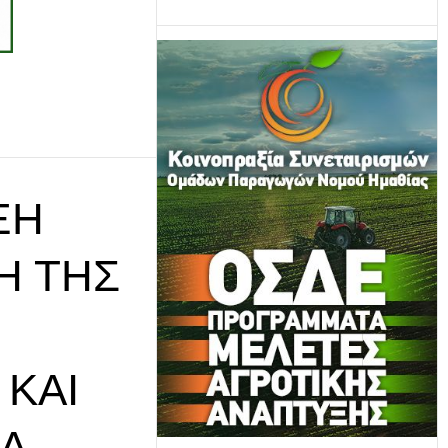
ΞΗ
Ή ΤΗΣ
 ΚΑΙ
Ά