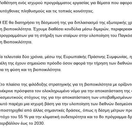
Υιοθέτηση ενός ισχυρού προγράμματος εργασίας για θέματα που αφορο
αυτόχθονες πληθυσμούς και τις τοπικές κοινότητες.
Η ΕΕ θα διατηρήσει τη δέσμευσή της για διπλασιασμό της εξωτερικής χ
τη βιοποικιλότητα. Έχουμε διαθέσει κονδύλια μέσω διμερών, περιφερει
προγραμμάτων για τη στήριξη των εταίρων στην υλοποίηση του Παγκόσ
τη Βιοποικιλότητα.
Τα τελευταία δύο χρόνια, μέσω της Ευρωπαϊκής Πράσινης Συμφωνίας, η
μέλη της έχουν σημειώσει πρόοδο όσον αφορά την τήρηση των διεθνώ
ια τη φύση και τη βιοποικιλότητα.
Στο πλαίσιο της φιλόδοξης στρατηγικής για τη βιοποικιλότητα με ορίζον
ενέκρινε πρόσφατα τον ολοκληρωμένο νόμο για την αποκατάσταση της 
δεσμευτικούς στόχους της για την αποκατάσταση των υποβαθμισμένων
Αυτό παρέχει μια ισχυρή βάση για την υλοποίηση των διεθνών δεσμεύσ
υποστηριχθεί από άλλες σημαντικές δράσεις, όπως η δέσμη μέτρων π
στόχο του 55 % για την κλιματική ουδετερότητα και το 8ο πρόγραμμα δρ
περιβάλλον έως το 2030.