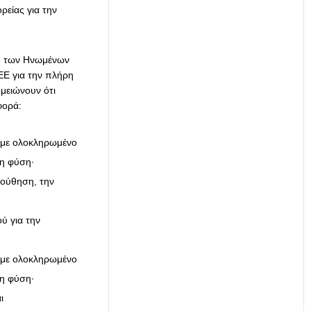
είας για την
ψη των Ηνωμένων
ΕΕ για την πλήρη
ημειώνουν ότι
φορά:
ς με ολοκληρωμένο
η φύση·
λούθηση, την
ύ για την
ς με ολοκληρωμένο
η φύση·
ι