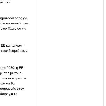
ύν τους
ρηματοδότησης για
ακών και παγκόσμιων
μιου Πλαισίου για
 ΕΕ και τα κράτη
ν τους δεσμεύσεων
τα το 2030, η ΕΕ
φύσης με τους
 οικοσυστημάτων.
εων και θα
ροσαρμογής στον
άσης για το