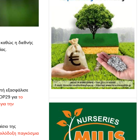
 καθώς η διεθνής
ίας.
πή εξασφάλισε
COP29 για
το
για την
ίσιο της
φιλόδοξη παγκόσμια