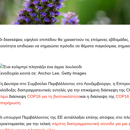
Οι διασκέψεις υψηλού επιπέδου θα χρειαστούν τις επόμενες εβδομάδες,
κοινότητα επιδιώκει να σημειώσει πρόοδο σε θέματα παγκόσμιας σημασ
Ξενοδοχεία κοντά σε: Anchor Lee, Getty Images
Τη Δευτέρα στο Συμβούλιο Περιβάλλοντος στο Λουξεμβούργο, η Επιτρο
φιλόδοξες διαπραγματευτικές εντολές για την επικείμενη διάσκεψη της 
λίμα.
διάσκεψη
COP16 για τη βιοποικιλότητα
και η διάσκεψη της
COP16 
απερήμωση
.
Οι υπουργοί Περιβάλλοντος της ΕΕ αντάλλαξαν επίσης απόψεις στο πλα
προετοιμασίας για την τελική
πέμπτη διαπραγματευτική σύνοδο για μια 
συνθήκη για τις πλαστικές ύλες
.