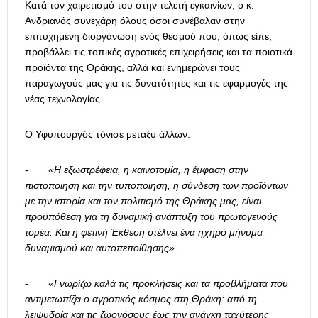
Κατά τον χαιρετισμό του στην τελετή εγκαινίων, ο κ.
Ανδριανός συνεχάρη όλους όσοι συνέβαλαν στην
επιτυχημένη διοργάνωση ενός θεσμού που, όπως είπε,
προβάλλει τις τοπικές αγροτικές επιχειρήσεις και τα ποιοτικά
προϊόντα της Θράκης, αλλά και ενημερώνει τους
παραγωγούς μας για τις δυνατότητες και τις εφαρμογές της
νέας τεχνολογίας.
Ο Υφυπουργός τόνισε μεταξύ άλλων:
-
«Η εξωστρέφεια, η καινοτομία, η έμφαση στην
πιστοποίηση και την τυποποίηση, η σύνδεση των προϊόντων
με την ιστορία και τον πολιτισμό της Θράκης μας, είναι
προϋπόθεση για τη δυναμική ανάπτυξη του πρωτογενούς
τομέα. Και η φετινή Έκθεση στέλνει ένα ηχηρό μήνυμα
δυναμισμού και αυτοπεποίθησης».
- «
Γνωρίζω καλά τις προκλήσεις και τα προβλήματα που
αντιμετωπίζει ο αγροτικός κόσμος στη Θράκη: από τη
λειψυδρία και τις ζωονόσους έως την ανάγκη ταχύτερης