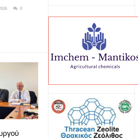
2026
0
υργού