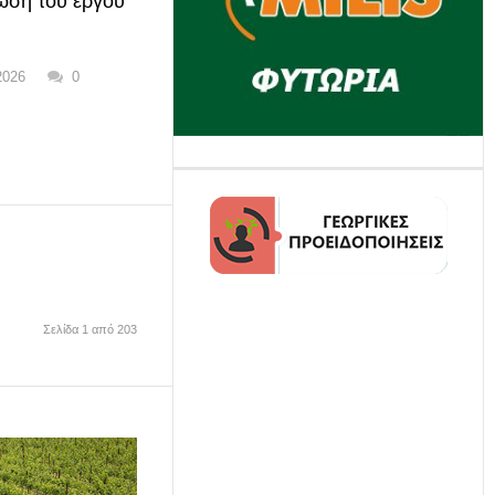
ωση του έργου
2026
0
Σελίδα 1 από 203