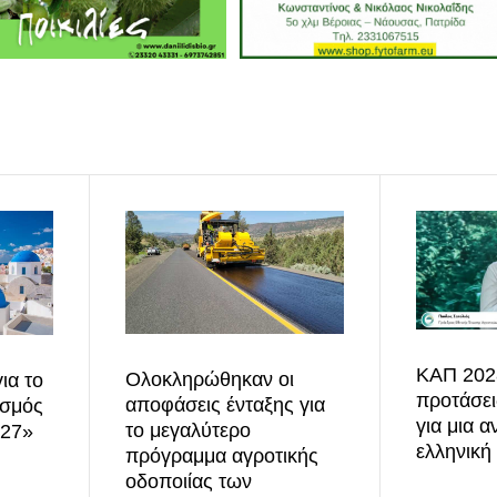
ΚΑΠ 2028
Ολοκληρώθηκαν οι
ια το
προτάσε
αποφάσεις ένταξης για
ισμός
για μια α
το μεγαλύτερο
027»
ελληνική
πρόγραμμα αγροτικής
οδοποιίας των