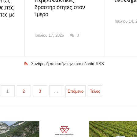
Περιβαλλοντικές
ολοκλήρ
ι ως
δραστηριότητες στον
θευτές
Ίμερο
τες με
Ιουλίου 14, 
Ιουλίου 17, 2026
0
Συνδρομή σε αυτήν την τροφοδοσία RSS
1
2
3
…
Επόμενο
Τέλος