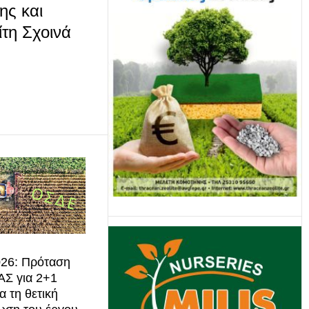
ης και
τη Σχοινά
26: Πρόταση
Σ για 2+1
α τη θετική