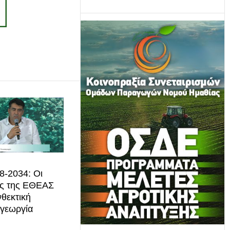
-2034: Οι
ις της ΕΘΕΑΣ
νθεκτική
 γεωργία