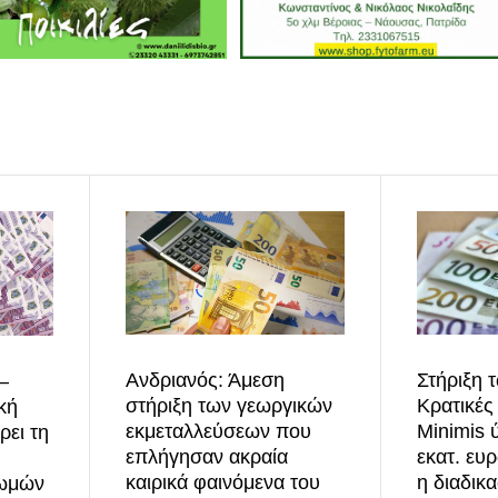
Ανδριανός: Άμεση
Στήριξη 
–
στήριξη των γεωργικών
Κρατικές
κή
εκμεταλλεύσεων που
Minimis 
ει τη
επλήγησαν ακραία
εκατ. ευρ
καιρικά φαινόμενα του
η διαδικ
ωμών