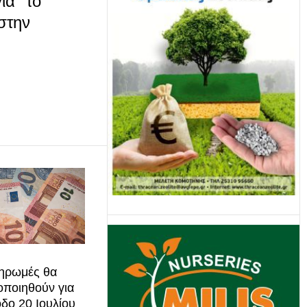
ια "το
στην
ηρωμές θα
ποιηθούν για
οδο 20 Ιουλίου