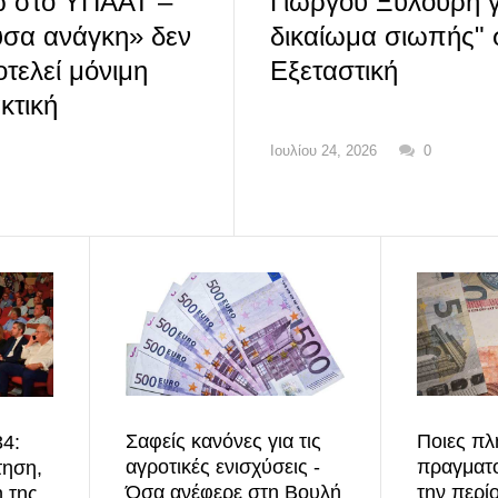
ώ στο ΥΠΑΑΤ –
Γιώργου Ξυλούρη γ
υσα ανάγκη» δεν
δικαίωμα σιωπής" 
τελεί μόνιμη
Εξεταστική
κτική
Ιουλίου 24, 2026
0
Σαφείς κανόνες για τις
Ποιες πλ
4:
αγροτικές ενισχύσεις -
πραγματο
τηση,
Όσα ανέφερε στη Βουλή
την περί
η της