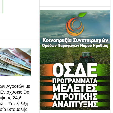
των Αγροτών με
 Ενισχύσεις De
ύψους 24,6
ώ – Σε εξέλιξη
ασία υποβολής