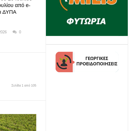
ουλίου από e-
ι ΔΥΠΑ
2026
0
Σελίδα 1 από 105