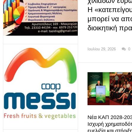
χιλιάδων ευρ
Η «κατεπείγο
μπορεί να απο
διοικητική πρα
Ιουλίου 29, 2026
0
Νέα ΚΑΠ 2028-203
Ισχυρή χρηματοδό
ευελιξία και στήριξ