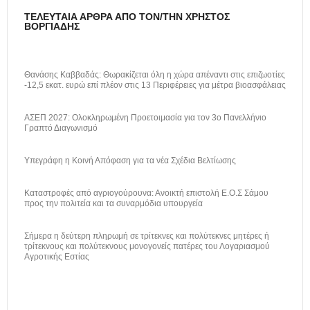
ΤΕΛΕΥΤΑΊΑ ΆΡΘΡΑ ΑΠΌ ΤΟΝ/ΤΗΝ ΧΡΉΣΤΟΣ
ΒΟΡΓΙΆΔΗΣ
Θανάσης Καββαδάς: Θωρακίζεται όλη η χώρα απέναντι στις επιζωοτίες
-12,5 εκατ. ευρώ επί πλέον στις 13 Περιφέρειες για μέτρα βιοασφάλειας
ΑΣΕΠ 2027: Ολοκληρωμένη Προετοιμασία για τον 3ο Πανελλήνιο
Γραπτό Διαγωνισμό
Υπεγράφη η Κοινή Απόφαση για τα νέα Σχέδια Βελτίωσης
Καταστροφές από αγριογούρουνα: Ανοικτή επιστολή Ε.Ο.Σ Σάμου
προς την πολιτεία και τα συναρμόδια υπουργεία
Σήμερα η δεύτερη πληρωμή σε τρίτεκνες και πολύτεκνες μητέρες ή
τρίτεκνους και πολύτεκνους μονογονείς πατέρες του Λογαριασμού
Αγροτικής Εστίας