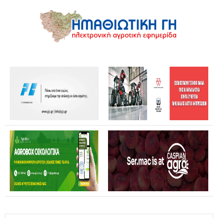
Θανάσης Καββαδάς: Θωρακίζεται όλη η χώρα απέναντι