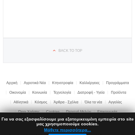
BACK TO TOP
Αρχική
Αγροτικά Νέα
Κτηνοτροφία
Καλλιέργειες
Προγράμματα
Οικονομία
Κοινωνία
Τεχνολογία
Διατροφή - Υγεία
Προϊόντα
Αθλητικά
Κόσμος
Άρθρα - Σχόλια
Όλα τα νέα
Αγγελίες
Όροι Χρήσης
Cookies
Περιοχή Μελών
Επικοινωνία
Για να σας εξασφαλίσουμε μια εξατομικευμένη εμπειρία στο site
μας χρησιμοποιούμε cookies.
Μάθετε περισσότερα...