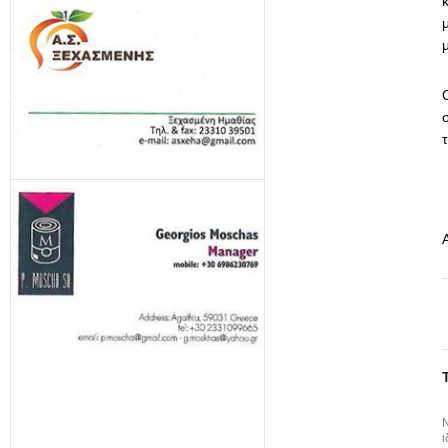
σ
Ν
ι