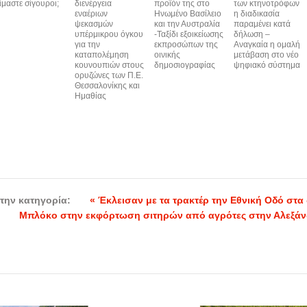
ίμαστε σίγουροι;
διενέργεια
προϊόν της στο
των κτηνοτρόφων
εναέριων
Ηνωμένο Βασίλειο
η διαδικασία
ψεκασμών
και την Αυστραλία
παραμένει κατά
υπέρμικρου όγκου
-Ταξίδι εξοικείωσης
δήλωση –
για την
εκπροσώπων της
Αναγκαία η ομαλή
καταπολέμηση
οινικής
μετάβαση στο νέο
κουνουπιών στους
δημοσιογραφίας
ψηφιακό σύστημα
ορυζώνες των Π.Ε.
Θεσσαλονίκης και
Ημαθίας
την κατηγορία:
« Έκλεισαν με τα τρακτέρ την Εθνική Οδό στα 
Μπλόκο στην εκφόρτωση σιτηρών από αγρότες στην Αλεξάνδ