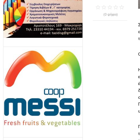
(0 ψήφοι)