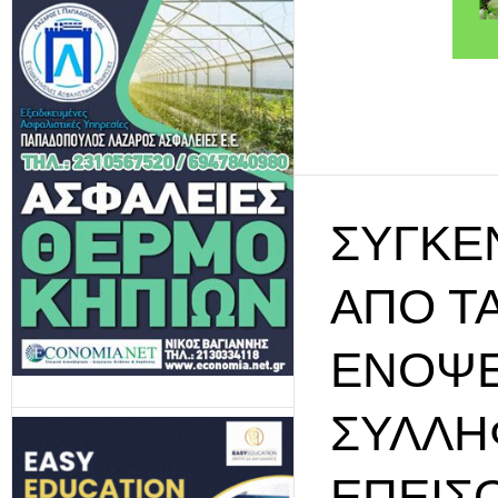
ΣΥΓΚΈ
ΑΠΌ ΤΑ
ΕΝΌΨΕΙ
ΣΥΛΛΗ
ΕΠΕΙΣ