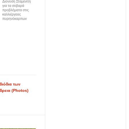
Διονύση Σταμενίτη
για τα σοβαρά
προβλήματα στις
καλλιέργειες
πυρηνόκαρπων
διόδια των
ρεια (Photos)