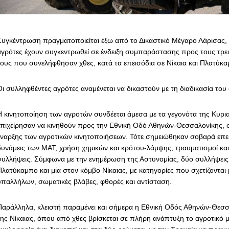
Συγκέντρωση πραγματοποιείται έξω από το Δικαστικό Μέγαρο Λάρισας,
αγρότες έχουν συγκεντρωθεί σε ένδειξη συμπαράστασης προς τους τρε
τους που συνελήφθησαν χθες, κατά τα επεισόδια σε Νίκαια και Πλατύκα
Οι συλληφθέντες αγρότες αναμένεται να δικαστούν με τη διαδικασία το
Η κινητοποίηση των αγροτών συνδέεται άμεσα με τα γεγονότα της Κυρια
επιχείρησαν να κινηθούν προς την Εθνική Οδό Αθηνών-Θεσσαλονίκης, σ
έναρξης των αγροτικών κινητοποιήσεων. Τότε σημειώθηκαν σοβαρά επει
δυνάμεις των ΜΑΤ, χρήση χημικών και κρότου-λάμψης, τραυματισμοί και 
συλλήψεις. Σύμφωνα με την ενημέρωση της Αστυνομίας, δύο συλλήψεις 
Πλατύκαμπο και μία στον κόμβο Νίκαιας, με κατηγορίες που σχετίζονται 
υπαλλήλων, σωματικές βλάβες, φθορές και αντίσταση.
Παράλληλα, κλειστή παραμένει και σήμερα η Εθνική Οδός Αθηνών-Θεσ
της Νίκαιας, όπου από χθες βρίσκεται σε πλήρη ανάπτυξη το αγροτικό 