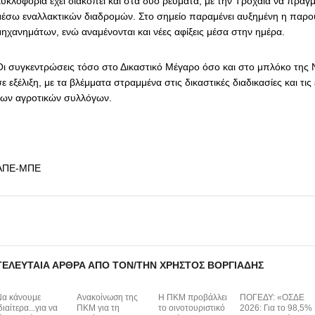
κυκλοφορία έχει διακοπεί και στα δύο ρεύματα, με την Τροχαία να πραγ
μέσω εναλλακτικών διαδρομών. Στο σημείο παραμένει αυξημένη η παρο
μηχανημάτων, ενώ αναμένονται και νέες αφίξεις μέσα στην ημέρα.
Οι συγκεντρώσεις τόσο στο Δικαστικό Μέγαρο όσο και στο μπλόκο της Ν
ε εξέλιξη, με τα βλέμματα στραμμένα στις δικαστικές διαδικασίες και τις
των αγροτικών συλλόγων.
ΑΠΕ-ΜΠΕ
ΤΕΛΕΥΤΑΊΑ ΆΡΘΡΑ ΑΠΌ ΤΟΝ/ΤΗΝ ΧΡΉΣΤΟΣ ΒΟΡΓΙΆΔΗΣ
α κάνουμε
Ανακοίνωση της
H ΠΚΜ προβάλλει
ΠΟΓΕΔΥ: «ΟΣΔΕ
διαίτερα...για να
ΠΚΜ για τη
το οινοτουριστικό
2026: Για το 98,5%