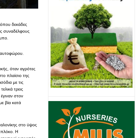
 όπου δεκάδες
ις συναδέλφους
μπο.
υ αυτοφώρου.
κής, όταν αγρότες
το πλαίσιο της
σόδια με τις
τελικά τρεις
έγιναν στον
με βία κατά
σαλονίκης στο ύψος
μπλόκο. Η