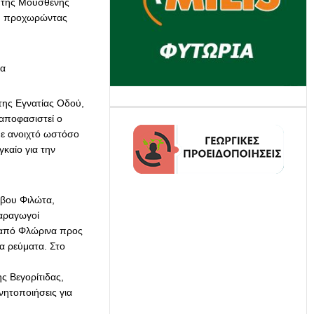
ο της Μουσθένης
ι), προχωρώντας
τα
της Εγνατίας Οδού,
αποφασιστεί ο
με ανοιχτό ωστόσο
καίο για την
μβου Φιλώτα,
παραγωγοί
 από Φλώρινα προς
α ρεύματα. Στο
ς Βεγορίτιδας,
νητοποιήσεις για