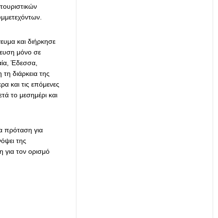
 τουριστικών
υμμετεχόντων.
ευμα και διήρκησε
λευση μόνο σε
αία, Έδεσσα,
 τη διάρκεια της
α και τις επόμενες
ετά το μεσημέρι και
α πρόταση για
όψει της
η για τον ορισμό