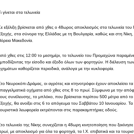
ι γίνεται στα τελωνεία
Σε εξέλιξη βρίσκεται από χθες ο 48ωρος αποκλεισμός στα τελωνεία του
Εξοχής, στα σύνορα της Ελλάδας με τη Βουλγαρία, καθώς και στη Νίκη,
Βόρεια Μακεδονία.
Από χθες στις 12:00 το μεσημέρι, το τελωνείο του Προμαχώνα παραμένε
εμποδίζοντας την είσοδο και έξοδο όλων των φορτηγών. Η διέλευση των 
οχημάτων καθορίζεται περιοδικά, ανάλογα με την κυκλοφορία.
Στο Νευροκόπι Δράμας, οι αγρότες και κτηνοτρόφοι έχουν αποκλείσει τα
επαγγελματικά οχήματα από χθες στις 8 το πρωί. Σύμφωνα με την απόφ
τους συνέλευσης, το μπλόκο, που βρίσκεται περίπου 500 μέτρα από το 
ξοχής, θα ανοίξει στις 6 το απόγευμα του Σαββάτου 10 Ιανουαρίου. Τα Ι
τουριστικά λεωφορεία εκτρέπονται στις παρακαμπτήριες οδούς.
Στο τελωνείο της Νίκης συνεχίζεται η 48ωρη κινητοποίηση που ξεκίνησε 
ρωί, με αποκλεισμό για όλα τα φορτηγά, τα Ι.Χ. επιβατικά και τα τουρι