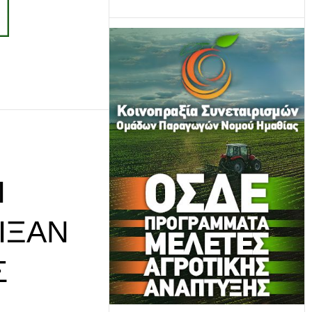
Ι
ΙΞΑΝ
Σ