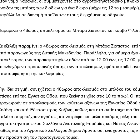
Στον νομό Καβάλας, οι συμμετέχοντες στο αγροτοκτηνοτροφικό μπλόκ
άνοιξαν τις μπάρες των διοδίων για ένα δίωρο (μέχρι τις 12 το μεσημέρ
παράλληλα σε διανομή προϊόντων στους διερχόμενους οδηγούς.
Παραμένει ο 48ωρος αποκλεισμός σε Μπάρα Σιάτιστας και κόμβο Φιλώ
Σε εξέλιξη παραμένει ο 48ωρος αποκλεισμός στη Μπάρα Σιάτιστας, επί 
από παραγωγούς της Δυτικής Μακεδονίας. Παράλληλα, για σήμερα έχει 
αποκλεισμός των παρακαμπτηρίων οδών από τις 12:00 έως τις 17:00, 
το ενδεχόμενο προσωρινής άρσης των αποκλεισμών, εφόσον κριθεί αναγ
αποσυμφόρηση της κυκλοφορίας.
Την ίδια στιγμή, συνεχίζεται ο 48ωρος αποκλεισμός στο μπλόκο του κό
επίσης επί της Εγνατίας Οδού, που ξεκίνησε χθες στις 10 το πρωί. Οι 
προχωρούν σε αποκλεισμούς των κάθετων αξόνων της Εγνατίας Οδού
Κοζάνη και από Έδεσσα προς Κοζάνη, καθώς και στα αντίστοιχα αντίθετ
μπλόκο συμμετέχουν αγρότες, κτηνοτρόφοι και μελισσοκόμοι, μέλη του
Αγροτοκτηνοτροφικού Συλλόγου Ανατολικής Εορδαίας και Νότιας Λεκάνη
καθώς και του Αγροτικού Συλλόγου Δήμου Αμυνταίου, ενισχύοντας τις κι
την προάσπιση του πρωτογενούς τομέα.