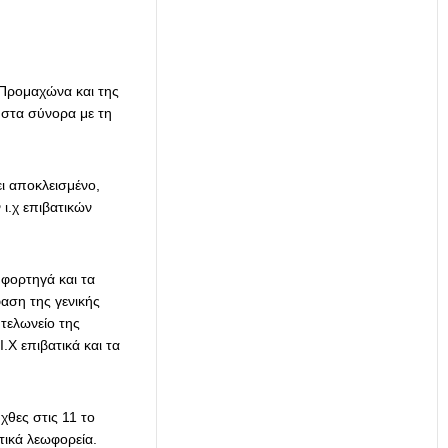
 Προμαχώνα και της
 στα σύνορα με τη
ι αποκλεισμένο,
ι.χ επιβατικών
 φορτηγά και τα
αση της γενικής
τελωνείο της
.Χ επιβατικά και τα
χθες στις 11 το
στικά λεωφορεία.