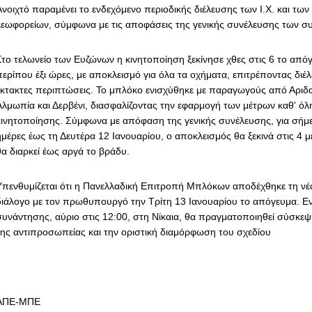
Ανοιχτό παραμένει το ενδεχόμενο περιοδικής διέλευσης των Ι.Χ. και των
λεωφορείων, σύμφωνα με τις αποφάσεις της γενικής συνέλευσης των σ
Στο τελωνείο των Ευζώνων η κινητοποίηση ξεκίνησε χθες στις 6 το απόγ
περίπου έξι ώρες, με αποκλεισμό για όλα τα οχήματα, επιτρέποντας διέ
έκτακτες περιπτώσεις. Το μπλόκο ενισχύθηκε με παραγωγούς από Αριδ
Αλμωπία και Δερβένι, διασφαλίζοντας την εφαρμογή των μέτρων καθ' όλη
κινητοποίησης. Σύμφωνα με απόφαση της γενικής συνέλευσης, για σήμερ
ημέρες έως τη Δευτέρα 12 Ιανουαρίου, ο αποκλεισμός θα ξεκινά στις 4 μ
θα διαρκεί έως αργά το βράδυ.
Υπενθυμίζεται ότι η Πανελλαδική Επιτροπή Μπλόκων αποδέχθηκε τη νέ
διάλογο με τον πρωθυπουργό την Τρίτη 13 Ιανουαρίου το απόγευμα. Εν
συνάντησης, αύριο στις 12:00, στη Νίκαια, θα πραγματοποιηθεί σύσκεψ
της αντιπροσωπείας και την οριστική διαμόρφωση του σχεδίου
ΑΠΕ-ΜΠΕ