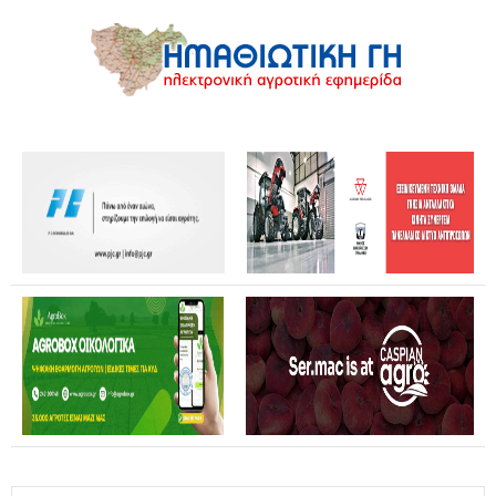
Θανάσης Καββαδάς: Θωρακίζεται όλη η χώρα απέναντι