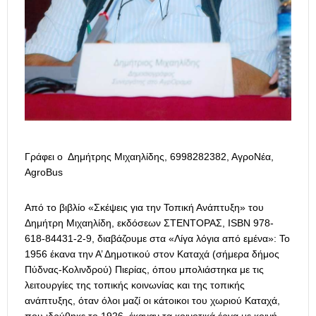
Γράφει ο Δημήτρης Μιχαηλίδης, 6998282382, ΑγροΝέα,
AgroBus
Από το βιβλίο «Σκέψεις για την Τοπική Ανάπτυξη» του
Δημήτρη Μιχαηλίδη, εκδόσεων ΣΤΕΝΤΟΡΑΣ, ISBN 978-
618-84431-2-9, διαβάζουμε στα «Λίγα λόγια από εμένα»: Το
1956 έκανα την Α’ Δημοτικού στον Καταχά (σήμερα δήμος
Πύδνας-Κολινδρού) Πιερίας, όπου μπολιάστηκα με τις
λειτουργίες της τοπικής κοινωνίας και της τοπικής
ανάπτυξης, όταν όλοι μαζί οι κάτοικοι του χωριού Καταχά,
που ιδρύθηκε το 1926, έκαναν τα κοινοτικά έργα με κοινή