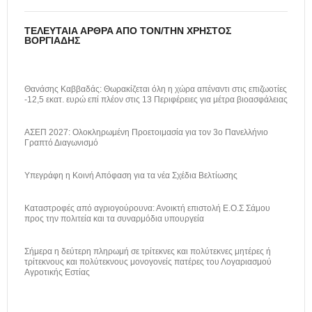
ΤΕΛΕΥΤΑΊΑ ΆΡΘΡΑ ΑΠΌ ΤΟΝ/ΤΗΝ ΧΡΉΣΤΟΣ
ΒΟΡΓΙΆΔΗΣ
Θανάσης Καββαδάς: Θωρακίζεται όλη η χώρα απέναντι στις επιζωοτίες
-12,5 εκατ. ευρώ επί πλέον στις 13 Περιφέρειες για μέτρα βιοασφάλειας
ΑΣΕΠ 2027: Ολοκληρωμένη Προετοιμασία για τον 3ο Πανελλήνιο
Γραπτό Διαγωνισμό
Υπεγράφη η Κοινή Απόφαση για τα νέα Σχέδια Βελτίωσης
Καταστροφές από αγριογούρουνα: Ανοικτή επιστολή Ε.Ο.Σ Σάμου
προς την πολιτεία και τα συναρμόδια υπουργεία
Σήμερα η δεύτερη πληρωμή σε τρίτεκνες και πολύτεκνες μητέρες ή
τρίτεκνους και πολύτεκνους μονογονείς πατέρες του Λογαριασμού
Αγροτικής Εστίας