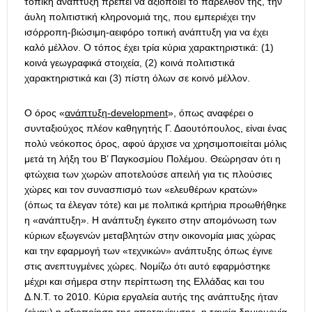
τοπική ανάπτυξη πρέπει να αξιοποιεί το παρελθόν της, την
άυλη πολιτιστική κληρονομιά της, που εμπεριέχει την
ισόρροπη-βιώσιμη-αειφόρο τοπική ανάπτυξη για να έχει
καλό μέλλον. Ο τόπος έχει τρία κύρια χαρακτηριστικά: (1)
κοινά γεωγραφικά στοιχεία, (2) κοινά πολιτιστικά
χαρακτηριστικά και (3) πίστη όλων σε κοινό μέλλον.
Ο όρος «
ανάπτυξη-development
», όπως αναφέρει ο
συνταξιούχος πλέον καθηγητής Γ. Δαουτόπουλος, είναι ένας
πολύ νεόκοπος όρος, αφού άρχισε να χρησιμοποιείται μόλις
μετά τη λήξη του Β’ Παγκοσμίου Πολέμου. Θεώρησαν ότι η
φτώχεια των χωρών αποτελούσε απειλή για τις πλούσιες
χώρες και τον συνασπισμό των «ελευθέρων κρατών»
(όπως τα έλεγαν τότε) και με πολιτικά κριτήρια προωθήθηκε
η «ανάπτυξη». Η ανάπτυξη έγκειτο στην απομόνωση των
κύριων εξωγενών μεταβλητών στην οικονομία μιας χώρας
και την εφαρμογή των «τεχνικών» ανάπτυξης όπως έγινε
στις ανεπτυγμένες χώρες. Νομίζω ότι αυτό εφαρμόστηκε
μέχρι και σήμερα στην περίπτωση της Ελλάδας και του
Δ.Ν.Τ. το 2010. Κύρια εργαλεία αυτής της ανάπτυξης ήταν
(είναι;) η αξιοποίηση της αποταμίευσης, η ταχεία δημιουργία