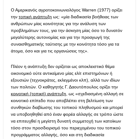
Ο Αμερικανός αγροτοκοινωνιολόγος Warren (1977) ορίζει
την
τοπική ανάπτυξη
ως: «μία διαδικασία βοήθειας των
ανθρώπων μίας κοινότητας για την ανάλυση των
προβλημάτων τους, για την άσκηση μίας όσο το δυνατόν
μεγαλύτερης αυτονομίας και για την προαγωγή της
συναισθηματικής ταύτισης με την κοινότητα τόσο για τα
άτομα, όσο και για τις οργανώσεις της».
Πλέον η ανάπτυξη δεν ορίζεται ως αποκλειστικό θέμα
οικονομικό ούτε αντικείμενο μίας ελίτ επιστημόνων ή
εξουσιών (τεχνοκράτες, εκλεγμένοι κλπ), αλλά των ιδίων
των πολιτών. Ο καθηγητής Γ. Δαουτόπουλος ορίζει την
κοινοτική (τοπική) ανάπτυξη
, ως «σχεδιασμένη αλλαγή σε
κοινοτικό επίπεδο που αποβλέπει στη βελτίωση των
συνθηκών διαβίωσης του τοπικού πληθυσμού και μπορεί
να υποβοηθηθεί από έναν φορέα αλλαγής σε τρόπο ώστε
να επιτευχθεί η μεγίστη δυνατή συμμετοχή των κατοίκων
τόσο στον προσδιορισμό του περιεχομένου του τοπικού
προγράμματος αλλαγής, όσο και στη διαδικασία