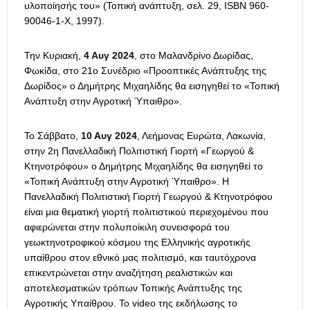
υλοποίησής του» (Τοπική ανάπτυξη, σελ. 29, ISBN 960-
90046-1-X, 1997).
Την Κυριακή,
4 Αυγ 2024
, στο Μαλανδρίνο Δωρίδας,
Φωκίδα, στο 21ο Συνέδριο «Προοπτικές Ανάπτυξης της
Δωρίδος» ο Δημήτρης Μιχαηλίδης θα εισηγηθεί το «Τοπική
Ανάπτυξη στην Αγροτική Ύπαιθρο».
Το Σάββατο,
10 Αυγ 2024
, Λεήμονας Ευρώτα, Λακωνία,
στην 2η Πανελλαδική Πολιτιστική Γιορτή «Γεωργού &
Κτηνοτρόφου» ο Δημήτρης Μιχαηλίδης θα εισηγηθεί το
«Τοπική Ανάπτυξη στην Αγροτική Ύπαιθρο». Η
Πανελλαδική Πολιτιστική Γιορτή Γεωργού & Κτηνοτρόφου
είναι μια θεματική γιορτή πολιτιστικού περιεχομένου που
αφιερώνεται στην πολυποίκιλη συνεισφορά του
γεωκτηνοτροφικού κόσμου της Ελληνικής αγροτικής
υπαίθρου στον εθνικό μας πολιτισμό, και ταυτόχρονα
επικεντρώνεται στην αναζήτηση ρεαλιστικών και
αποτελεσματικών τρόπων Τοπικής Ανάπτυξης της
Αγροτικής Υπαίθρου. Το video της εκδήλωσης το