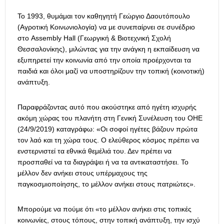
Το 1993, θυμάμαι τον καθηγητή Γεώργιο Δαουτόπουλο
(Αγροτική Κοινωνιολογία) να με συνεπαίρνει σε συνέδριο
στο Assembly Hall (Γεωργική & Βιοτεχνική Σχολή
Θεσσαλονίκης), μιλώντας για την ανάγκη η εκπαίδευση να
εξυπηρετεί την κοινωνία από την οποία προέρχονται τα
παιδιά και όλοι μαζί να υποστηρίζουν την τοπική (κοινοτική)
ανάπτυξη.
Παραφράζοντας αυτό που ακούστηκε από ηγέτη ισχυρής
ακόμη χώρας του πλανήτη στη Γενική Συνέλευση του ΟΗΕ
(24/9/2019) καταγράφω: «Οι σοφοί ηγέτες βάζουν πρώτα
τον λαό και τη χώρα τους. Ο ελεύθερος κόσμος πρέπει να
ενστερνιστεί τα εθνικά θεμέλιά του. Δεν πρέπει να
προσπαθεί να τα διαγράψει ή να τα αντικαταστήσει. Το
μέλλον δεν ανήκει στους υπέρμαχους της
παγκοσμιοποίησης, το μέλλον ανήκει στους πατριώτες».
Μπορούμε να πούμε ότι «το μέλλον ανήκει στις τοπικές
κοινωνίες, στους τόπους, στην τοπική ανάπτυξη, την ισχύ