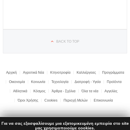
BACK TO TOP
Αρχική
Αγροτικά Νέα
Κτηνοτροφία
Καλλιέργειες
Προγράμματα
Οικονομία
Κοινωνία
Τεχνολογία
Διατροφή - Υγεία
Προϊόντα
Αθλητικά
Κόσμος
Άρθρα - Σχόλια
Όλα τα νέα
Αγγελίες
Όροι Χρήσης
Cookies
Περιοχή Μελών
Επικοινωνία
Για να σας εξασφαλίσουμε μια εξατομικευμένη εμπειρία στο site
Copyright © 2017 "Ημαθιώτικη Γη" | All rights reserved | Development by
μας χρησιμοποιούμε cookies.
LEONweb