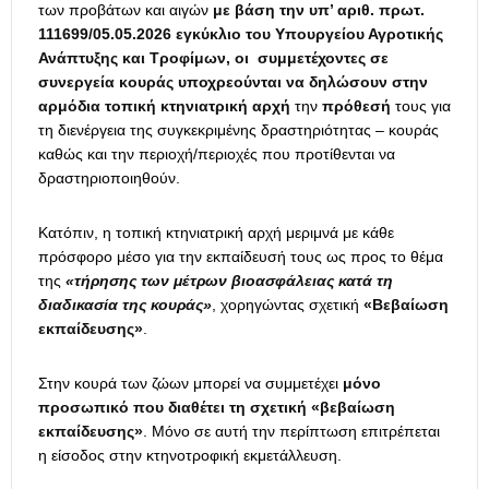
των προβάτων και αιγών
με βάση την υπ’ αριθ. πρωτ.
111699/05.05.2026 εγκύκλιο του Υπουργείου Αγροτικής
Ανάπτυξης και Τροφίμων, οι
συμμετέχοντες σε
συνεργεία κουράς υποχρεούνται
να δηλώσουν στην
αρμόδια τοπική κτηνιατρική αρχή
την
πρόθεσή
τους για
τη διενέργεια της συγκεκριμένης δραστηριότητας – κουράς
καθώς και την περιοχή/περιοχές που προτίθενται να
δραστηριοποιηθούν.
Κατόπιν, η τοπική κτηνιατρική αρχή μεριμνά με κάθε
πρόσφορο μέσο για την εκπαίδευσή τους ως προς το θέμα
της
«τήρησης των μέτρων βιοασφάλειας κατά τη
διαδικασία της κουράς»
, χορηγώντας σχετική
«Βεβαίωση
εκπαίδευσης»
.
Στην κουρά των ζώων μπορεί να συμμετέχει
μόνο
προσωπικό που διαθέτει τη σχετική «βεβαίωση
εκπαίδευσης»
. Μόνο σε αυτή την περίπτωση επιτρέπεται
η είσοδος στην κτηνοτροφική εκμετάλλευση.