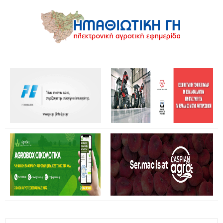
Θανάσης Καββαδάς: Θωρακίζεται όλη η χώρα απέναντι