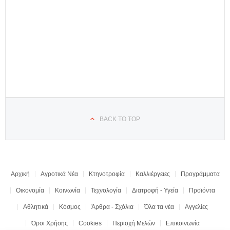
BACK TO TOP
Αρχική
Αγροτικά Νέα
Κτηνοτροφία
Καλλιέργειες
Προγράμματα
Οικονομία
Κοινωνία
Τεχνολογία
Διατροφή - Υγεία
Προϊόντα
Αθλητικά
Κόσμος
Άρθρα - Σχόλια
Όλα τα νέα
Αγγελίες
Όροι Χρήσης
Cookies
Περιοχή Μελών
Επικοινωνία