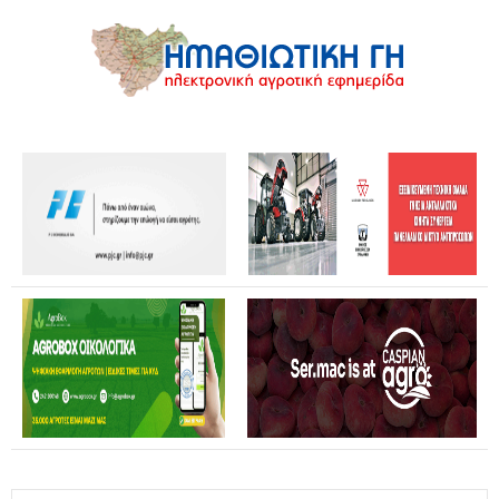
Θανάσης Καββαδάς: Θωρακίζεται όλη η χώρα απέναντι