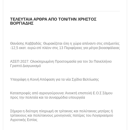
ΤΕΛΕΥΤΑΊΑ ΆΡΘΡΑ ΑΠΌ ΤΟΝ/ΤΗΝ ΧΡΉΣΤΟΣ
ΒΟΡΓΙΆΔΗΣ
Θανάσης Καββαδάς: Θωρακίζεται όλη η χώρα απέναντι στις επιζωοτίες
-12,5 εκατ. ευρώ επί πλέον στις 13 Περιφέρειες για μέτρα βιοασφάλειας
ΑΣΕΠ 2027: Ολοκληρωμένη Προετοιμασία για τον 3ο Πανελλήνιο
Γραπτό Διαγωνισμό
Υπεγράφη η Κοινή Απόφαση για τα νέα Σχέδια Βελτίωσης
Καταστροφές από αγριογούρουνα: Ανοικτή επιστολή Ε.Ο.Σ Σάμου
προς την πολιτεία και τα συναρμόδια υπουργεία
Σήμερα η δεύτερη πληρωμή σε τρίτεκνες και πολύτεκνες μητέρες ή
τρίτεκνους και πολύτεκνους μονογονείς πατέρες του Λογαριασμού
Αγροτικής Εστίας