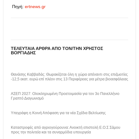
Πηγή:
ertnews.gr
ΤΕΛΕΥΤΑΊΑ ΆΡΘΡΑ ΑΠΌ ΤΟΝ/ΤΗΝ ΧΡΉΣΤΟΣ
ΒΟΡΓΙΆΔΗΣ
Θανάσης Καββαδάς: Θωρακίζεται όλη η χώρα απέναντι στις επιζωοτίες
-12,5 εκατ. ευρώ επί πλέον στις 13 Περιφέρειες για μέτρα βιοασφάλειας
ΑΣΕΠ 2027: Ολοκληρωμένη Προετοιμασία για τον 3ο Πανελλήνιο
Γραπτό Διαγωνισμό
Υπεγράφη η Κοινή Απόφαση για τα νέα Σχέδια Βελτίωσης
Καταστροφές από αγριογούρουνα: Ανοικτή επιστολή Ε.Ο.Σ Σάμου
προς την πολιτεία και τα συναρμόδια υπουργεία