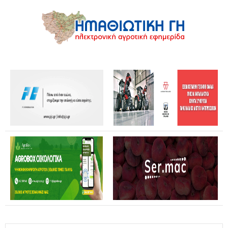
Θανάσης Καββαδάς: Θωρακίζεται όλη η χώρα απέναντι