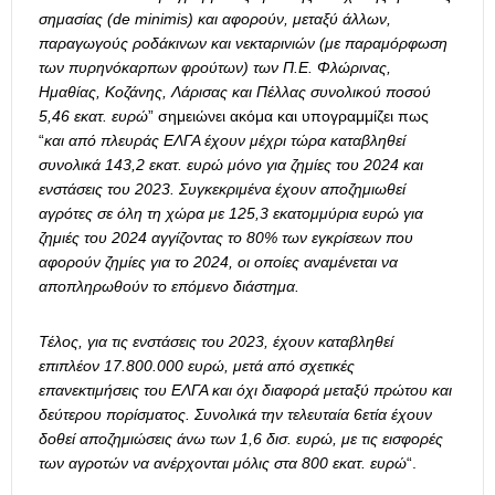
σημασίας (de minimis) και αφορούν, μεταξύ άλλων,
παραγωγούς ροδάκινων και νεκταρινιών (με παραμόρφωση
των πυρηνόκαρπων φρούτων) των Π.Ε. Φλώρινας,
Ημαθίας, Κοζάνης, Λάρισας και Πέλλας συνολικού ποσού
5,46 εκατ. ευρώ
” σημειώνει ακόμα και υπογραμμίζει πως
“
και από πλευράς ΕΛΓΑ έχουν μέχρι τώρα καταβληθεί
συνολικά 143,2 εκατ. ευρώ μόνο για ζημίες του 2024 και
ενστάσεις του 2023. Συγκεκριμένα έχουν αποζημιωθεί
αγρότες σε όλη τη χώρα με 125,3 εκατομμύρια ευρώ για
ζημιές του 2024 αγγίζοντας το 80% των εγκρίσεων που
αφορούν ζημίες για το 2024, οι οποίες αναμένεται να
αποπληρωθούν το επόμενο διάστημα.
Τέλος, για τις ενστάσεις του 2023, έχουν καταβληθεί
επιπλέον 17.800.000 ευρώ, μετά από σχετικές
επανεκτιμήσεις του ΕΛΓΑ και όχι διαφορά μεταξύ πρώτου και
δεύτερου πορίσματος. Συνολικά την τελευταία 6ετία έχουν
δοθεί αποζημιώσεις άνω των 1,6 δισ. ευρώ, με τις εισφορές
των αγροτών να ανέρχονται μόλις στα 800 εκατ. ευρώ
“.