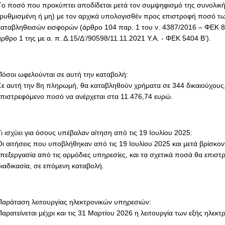
Tο ποσό που προκύπτει αποδίδεται μετά τον συμψηφισμό της συνολική
(ρυθμισμένη ή μη) με τον αρχικά υπολογισθέν προς επιστροφή ποσό 
καταβληθεισών εισφορών (άρθρο 104 παρ. 1 του ν. 4387/2016 – ΦΕΚ 85
άρθρο 1 της με α. π. Δ.15/Δ’/90598/11.11.2021 Υ.Α. - ΦΕΚ 5404 Β’).
Πόσοι ωφελούνται σε αυτή την καταβολή:
Σε αυτή την 8η πληρωμή, θα καταβληθούν χρήματα σε 344 δικαιούχους,
επιστρεφόμενο ποσό να ανέρχεται στα 11.476,74 ευρώ.
Τι ισχύει για όσους υπέβαλαν αίτηση από τις 19 Ιουλίου 2025:
Οι αιτήσεις που υποβλήθηκαν από τις 19 Ιουλίου 2025 και μετά βρίσκο
επεξεργασία από τις αρμόδιες υπηρεσίες, και τα σχετικά ποσά θα επιστρ
διαδικασία, σε επόμενη καταβολή.
Παράταση λειτουργίας ηλεκτρονικών υπηρεσιών:
Παρατείνεται μέχρι και τις 31 Μαρτίου 2026 η λειτουργία των εξής ηλεκ