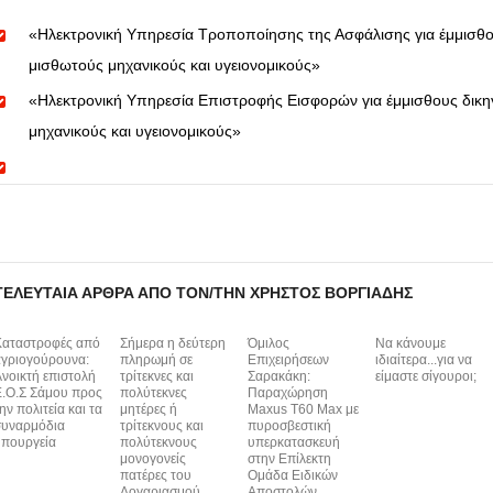
«Ηλεκτρονική Υπηρεσία Τροποποίησης της Ασφάλισης για έμμισθο
μισθωτούς μηχανικούς και υγειονομικούς»
«Ηλεκτρονική Υπηρεσία Επιστροφής Εισφορών για έμμισθους δικη
μηχανικούς και υγειονομικούς»
ΤΕΛΕΥΤΑΊΑ ΆΡΘΡΑ ΑΠΌ ΤΟΝ/ΤΗΝ ΧΡΉΣΤΟΣ ΒΟΡΓΙΆΔΗΣ
Καταστροφές από
Σήμερα η δεύτερη
Όμιλος
Να κάνουμε
γριογούρουνα:
πληρωμή σε
Επιχειρήσεων
ιδιαίτερα...για να
νοικτή επιστολή
τρίτεκνες και
Σαρακάκη:
είμαστε σίγουροι;
.Ο.Σ Σάμου προς
πολύτεκνες
Παραχώρηση
ην πολιτεία και τα
μητέρες ή
Maxus T60 Max με
συναρμόδια
τρίτεκνους και
πυροσβεστική
πουργεία
πολύτεκνους
υπερκατασκευή
μονογονείς
στην Επίλεκτη
πατέρες του
Ομάδα Ειδικών
Λογαριασμού
Αποστολών