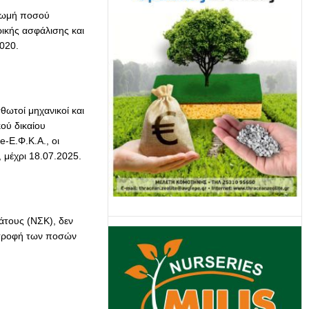
ηρωμή ποσού
ικής ασφάλισης και
2020.
σθωτοί μηχανικοί και
κού δικαίου
e-Ε.Φ.Κ.Α., οι
, μέχρι 18.07.2025.
τους (ΝΣΚ), δεν
ιστροφή των ποσών