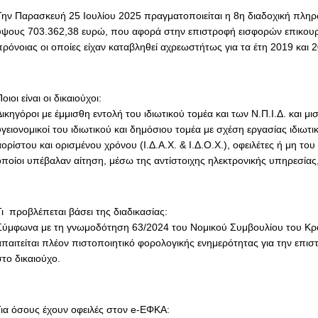
Την Παρασκευή 25 Ιουλίου 2025 πραγματοποιείται η 8η διαδοχική πλ
ύψους 703.362,38 ευρώ, που αφορά στην επιστροφή εισφορών επικουρ
πρόνοιας οι οποίες είχαν καταβληθεί αχρεωστήτως για τα έτη 2019 και 
οιοι είναι οι δικαιούχοι:
ικηγόροι με έμμισθη εντολή του ιδιωτικού τομέα και των Ν.Π.Ι.Δ. και μι
γειονομικοί του ιδιωτικού και δημόσιου τομέα με σχέση εργασίας ιδιωτι
ορίστου και ορισμένου χρόνου (Ι.Δ.Α.Χ. & Ι.Δ.Ο.Χ.), οφειλέτες ή μη του 
οποίοι υπέβαλαν αίτηση, μέσω της αντίστοιχης ηλεκτρονικής υπηρεσίας
Τι προβλέπεται βάσει της διαδικασίας:
Σύμφωνα με τη γνωμοδότηση 63/2024 του Νομικού Συμβουλίου του Κρά
απαιτείται πλέον πιστοποιητικό φορολογικής ενημερότητας για την επ
στο δικαιούχο.
Για όσους έχουν οφειλές στον e-ΕΦΚΑ: