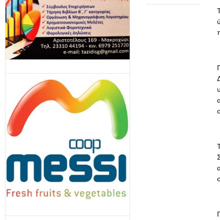
Π
Δ
υ
α