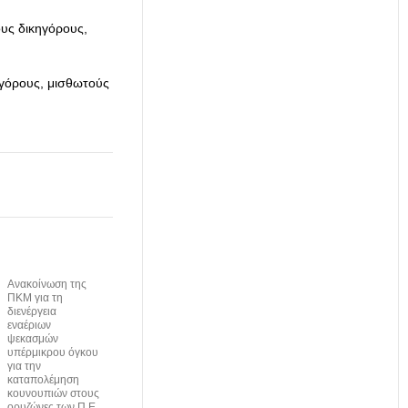
υς δικηγόρους,
γόρους, μισθωτούς
Ανακοίνωση της
ΠΚΜ για τη
διενέργεια
εναέριων
ψεκασμών
υπέρμικρου όγκου
για την
καταπολέμηση
κουνουπιών στους
ορυζώνες των Π.Ε.