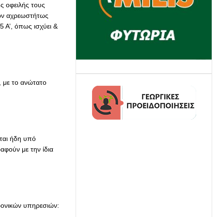
ς οφειλής τους
των αχρεωστήτως
 Α’, όπως ισχύει &
 με το ανώτατο
νται ήδη υπό
αφούν με την ίδια
τρονικών υπηρεσιών: