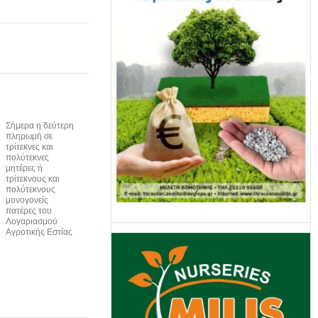
Σήμερα η δεύτερη
πληρωμή σε
τρίτεκνες και
πολύτεκνες
μητέρες ή
τρίτεκνους και
πολύτεκνους
μονογονείς
πατέρες του
Λογαριασμού
Αγροτικής Εστίας