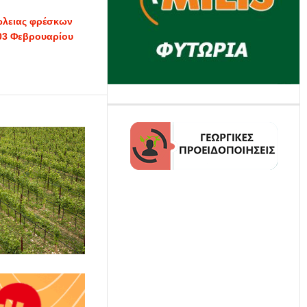
ώλειας φρέσκων
-03 Φεβρουαρίου