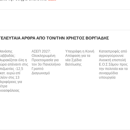
ΤΕΛΕΥΤΑΊΑ ΆΡΘΡΑ ΑΠΌ ΤΟΝ/ΤΗΝ ΧΡΉΣΤΟΣ ΒΟΡΓΙΆΔΗΣ
Θανάσης
ΑΣΕΠ 2027:
Υπεγράφη η Κοινή
Καταστροφές από
Καββαδάς:
Ολοκληρωμένη
Απόφαση για τα
αγριογούρουνα:
ωρακίζεται όλη η
Προετοιμασία για
νέα Σχέδια
Ανοικτή επιστολή
ώρα απέναντι στις
τον 3ο Πανελλήνιο
Βελτίωσης
Ε.Ο.Σ Σάμου προς
πιζωοτίες -12,5
Γραπτό
την πολιτεία και τα
κατ. ευρώ επί
Διαγωνισμό
συναρμόδια
λέον στις 13
υπουργεία
εριφέρειες για
έτρα
ιοασφάλειας