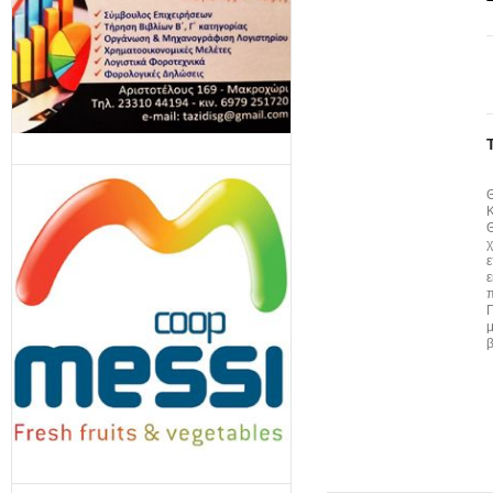
Θ
χ
ε
ε
π
Π
μ
β