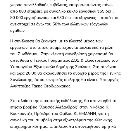
χώρας πανελλαδικής εμβέλειας, εκπροσωπώντας πάνω
από 800 εταιρείες με συνολικό κύκλο εργασιών €55 δισ.,
80.000 εργαζόμενους και €30 δισ. σε εξαγωγές – ποσό που
αντιστοιχεί σε άνω του 50% των ελληνικών εξαγωγών
αγαθών.
Η συνέλευση θα ξεκινήσει με το κλειστό μέρος των
εργασιών, στο οποίο συμμετέχουν αποκλειστικά τα μέλη
του Συνδέσμου. Στην κλειστή συνεδρίαση χαιρετισμό θα
απευθύνει ο Γενικός Γραμματέας ΔΟΣ & Εξωστρέφειας του
Υπουργείου Εξωτερικών Δημήτρης Σκάλκος. Στη συνέχεια
και ώρα 20.00 θα ακολουθήσει το ανοιχτό μέρος της Γενικής
Συνέλευσης, όπου κεντρικός ομιλητής θα είναι ο Υπουργός
Ανάπτυξης Τάκης Θεοδωρικάκος.
Στο πλαίσιο της επετειακής εκδήλωσης, θα απονεμηθεί το
ετήσιο βραβείο “Χρυσός Αλέξανδρος” στον Νικόλαο Κ.
Κουκούντζο, Πρόεδρο του Ομίλου KLEEMANN, για τη
συνολική του συμβολή στην εξωστρέφεια της ελληνικής
επιχειρηματικότητας. Επιπλέον, θα απονεμηθούν τιμητικά