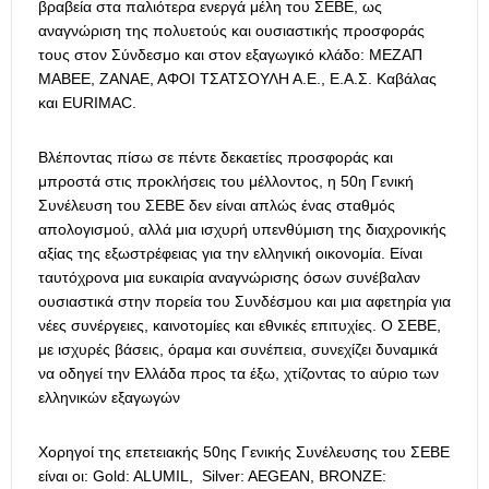
βραβεία στα παλιότερα ενεργά μέλη του ΣΕΒΕ, ως
αναγνώριση της πολυετούς και ουσιαστικής προσφοράς
τους στον Σύνδεσμο και στον εξαγωγικό κλάδο: ΜΕΖΑΠ
MΑΒΕΕ, ΖΑΝΑΕ, ΑΦΟΙ ΤΣΑΤΣΟΥΛΗ Α.Ε., Ε.Α.Σ. Καβάλας
και EURIMAC.
Βλέποντας πίσω σε πέντε δεκαετίες προσφοράς και
μπροστά στις προκλήσεις του μέλλοντος, η 50η Γενική
Συνέλευση του ΣΕΒΕ δεν είναι απλώς ένας σταθμός
απολογισμού, αλλά μια ισχυρή υπενθύμιση της διαχρονικής
αξίας της εξωστρέφειας για την ελληνική οικονομία. Είναι
ταυτόχρονα μια ευκαιρία αναγνώρισης όσων συνέβαλαν
ουσιαστικά στην πορεία του Συνδέσμου και μια αφετηρία για
νέες συνέργειες, καινοτομίες και εθνικές επιτυχίες. Ο ΣΕΒΕ,
με ισχυρές βάσεις, όραμα και συνέπεια, συνεχίζει δυναμικά
να οδηγεί την Ελλάδα προς τα έξω, χτίζοντας το αύριο των
ελληνικών εξαγωγών
Χορηγοί της επετειακής 50ης Γενικής Συνέλευσης του ΣΕΒΕ
είναι οι: Gold: ALUMIL, Silver: AEGEAN, BRONZE: