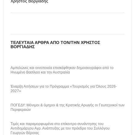
Χρήστος Βοργιάδης
ΤΕΛΕΥΤΑΊΑ ΆΡΘΡΑ ΑΠΌ ΤΟΝ/ΤΗΝ ΧΡΉΣΤΟΣ
ΒΟΡΓΙΆΔΗΣ
Αμπελώνες και οινοποιεία επισκέφθηκαν δημοσιογράφοι από το
Ηνωμένο Βασίλειο και την Αυστραλία
Έναρξη Αιτήσεων για το Πρόγραμμα «Τουρισμός για Όλους 2026-
2027»
ΠΟΓΕΔΥ: Μόνιμοι & όμηροι & της Κρατικής Αρωγής οι Γεωτεχνικοί των
Περιφερειών
Τιμές και παραμορφωμένα στο επίκεντρο συνάντησης του
Αντιδημάρχου Αγρ. Ανάπτυξης με τον πρόεδρο του Συλλόγου
Γεωργών Βέροιας