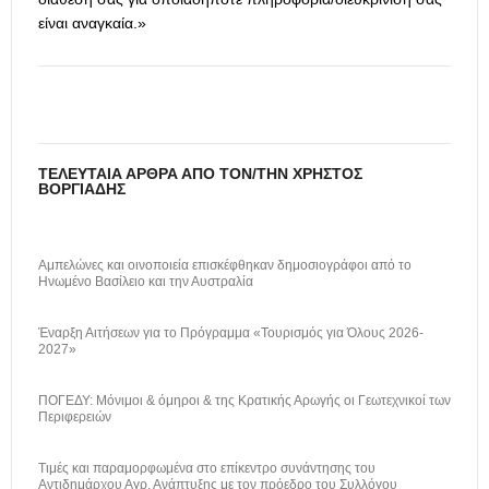
είναι αναγκαία.»
ΤΕΛΕΥΤΑΊΑ ΆΡΘΡΑ ΑΠΌ ΤΟΝ/ΤΗΝ ΧΡΉΣΤΟΣ
ΒΟΡΓΙΆΔΗΣ
Αμπελώνες και οινοποιεία επισκέφθηκαν δημοσιογράφοι από το
Ηνωμένο Βασίλειο και την Αυστραλία
Έναρξη Αιτήσεων για το Πρόγραμμα «Τουρισμός για Όλους 2026-
2027»
ΠΟΓΕΔΥ: Μόνιμοι & όμηροι & της Κρατικής Αρωγής οι Γεωτεχνικοί των
Περιφερειών
Τιμές και παραμορφωμένα στο επίκεντρο συνάντησης του
Αντιδημάρχου Αγρ. Ανάπτυξης με τον πρόεδρο του Συλλόγου