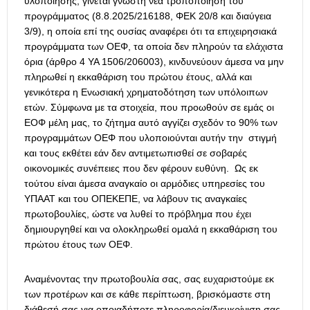
υλοποίησης, γίνεται γνωστή νέα τροποποίηση του
προγράμματος (8.8.2025/216188, ΦΕΚ 20/8 και διαύγεια
3/9), η οποία επί της ουσίας αναφέρει ότι τα επιχειρησιακά
προγράμματα των ΟΕΦ, τα οποία δεν πληρούν τα ελάχιστα
όρια (άρθρο 4 ΥΑ 1506/206003), κινδυνεύουν άμεσα να μην
πληρωθεί η εκκαθάριση του πρώτου έτους, αλλά και
γενικότερα η Ενωσιακή χρηματοδότηση των υπόλοιπων
ετών. Σύμφωνα με τα στοιχεία, που προωθούν σε εμάς οι
ΕΟΦ μέλη μας, το ζήτημα αυτό αγγίζει σχεδόν το 90% των
προγραμμάτων ΟΕΦ που υλοποιούνται αυτήν την στιγμή
και τους εκθέτει εάν δεν αντιμετωπισθεί σε σοβαρές
οικονομικές συνέπειες που δεν φέρουν ευθύνη. Ως εκ
τούτου είναι άμεσα αναγκαίο οι αρμόδιες υπηρεσίες του
ΥΠΑΑΤ και του ΟΠΕΚΕΠΕ, να λάβουν τις αναγκαίες
πρωτοβουλίες, ώστε να λυθεί το πρόβλημα που έχει
δημιουργηθεί και να ολοκληρωθεί ομαλά η εκκαθάριση του
πρώτου έτους των ΟΕΦ.
Αναμένοντας την πρωτοβουλία σας, σας ευχαριστούμε εκ
των προτέρων και σε κάθε περίπτωση, βρισκόμαστε στη
διάθεσή σας για οποιαδήποτε πληροφορία/διευκρίνιση σας