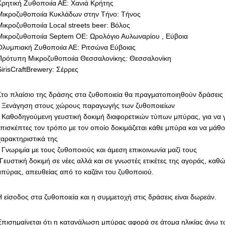
Κρητική Ζυθοποιία ΑΕ: Χανιά Κρήτης
Μικροζυθοποιία Κυκλάδων στην Τήνο: Τήνος
Μικροζυθοποιία Local streets beer: Βόλος
Μικροζυθοποιία Septem OE: Ωρολόγιο Αυλωναρίου , Εύβοια
Ολυμπιακή Ζυθοποιία ΑΕ: Ριτσώνα Εύβοιας
Πρότυπη Μικροζυθοποιία Θεσσαλονίκης: Θεσσαλονίκη
SirisCraftBrewery: Σέρρες
Στο πλαίσιο της δράσης στα ζυθοποιεία θα πραγματοποιηθούν δράσεις
- Ξενάγηση στους χώρους παραγωγής των ζυθοποιείων
- Καθοδηγούμενη γευστική δοκιμή διαφορετικών τύπων μπύρας, για να 
επισκέπτες τον τρόπο με τον οποίο δοκιμάζεται κάθε μπύρα και να μάθο
χαρακτηριστικά της
- Γνωριμία με τους ζυθοποιούς και άμεση επικοινωνία μαζί τους
-Γευστική δοκιμή σε νέες αλλά και σε γνωστές ετικέτες της αγοράς, καθώ
μπύρας, απευθείας από το καζάνι του ζυθοποιού.
Η είσοδος στα ζυθοποιεία και η συμμετοχή στις δράσεις είναι δωρεάν.
Επισημαίνεται ότι η κατανάλωση μπύρας αφορά σε άτομα ηλικίας άνω τ