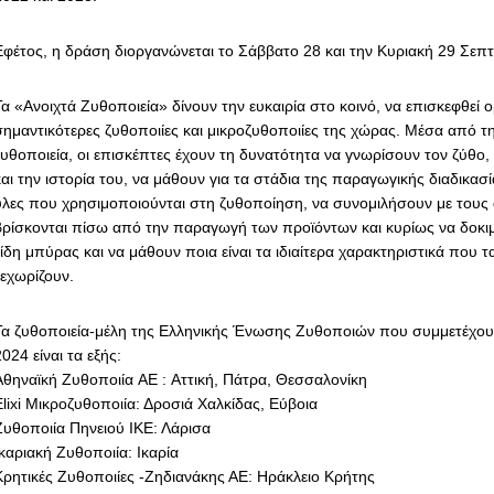
Εφέτος, η δράση διοργανώνεται το Σάββατο 28 και την Κυριακή 29 Σεπ
Τα «Ανοιχτά Ζυθοποιεία» δίνουν την ευκαιρία στο κοινό, να επισκεφθεί ο
σημαντικότερες ζυθοποιίες και μικροζυθοποιίες της χώρας. Μέσα από τ
ζυθοποιεία, οι επισκέπτες έχουν τη δυνατότητα να γνωρίσουν τον ζύθο,
αι την ιστορία του, να μάθουν για τα στάδια της παραγωγικής διαδικασί
ύλες που χρησιμοποιούνται στη ζυθοποίηση, να συνομιλήσουν με του
βρίσκονται πίσω από την παραγωγή των προϊόντων και κυρίως να δοκι
είδη μπύρας και να μάθουν ποια είναι τα ιδιαίτερα χαρακτηριστικά που τ
ξεχωρίζουν.
Τα ζυθοποιεία-μέλη της Ελληνικής Ένωσης Ζυθοποιών που συμμετέχου
024 είναι τα εξής:
Αθηναϊκή Ζυθοποιία AE : Αττική, Πάτρα, Θεσσαλονίκη
Elixi Μικροζυθοποιία: Δροσιά Χαλκίδας, Εύβοια
Ζυθοποιία Πηνειού ΙΚΕ: Λάρισα
Ικαριακή Ζυθοποιία: Ικαρία
Κρητικές Ζυθοποιίες -Ζηδιανάκης ΑΕ: Ηράκλειο Κρήτης