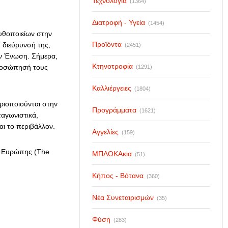
Τεχνολογία
(1364)
Διατροφή - Υγεία
(1454)
υθοποιείων στην
Προϊόντα
 διεύρυνσή της,
(2451)
ν Ένωση. Σήμερα,
Κτηνοτροφία
προσώπησή τους
(1291)
Καλλιέργειες
(1804)
ριοποιούνται στην
Προγράμματα
(1621)
αγωνιστικά,
αι το περιβάλλον.
Αγγελίες
(159)
ν Ευρώπης (The
ΜΠΛΟΚΑκια
(51)
Κήπος - Βότανα
(360)
Νέα Συνεταιρισμών
(35)
Φύση
(283)