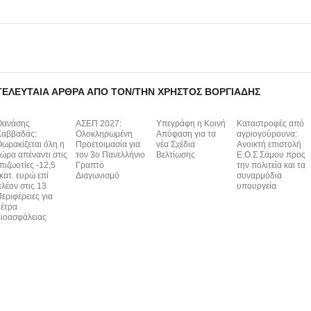
ΤΕΛΕΥΤΑΊΑ ΆΡΘΡΑ ΑΠΌ ΤΟΝ/ΤΗΝ ΧΡΉΣΤΟΣ ΒΟΡΓΙΆΔΗΣ
Θανάσης
ΑΣΕΠ 2027:
Υπεγράφη η Κοινή
Καταστροφές από
Καββαδάς:
Ολοκληρωμένη
Απόφαση για τα
αγριογούρουνα:
ωρακίζεται όλη η
Προετοιμασία για
νέα Σχέδια
Ανοικτή επιστολή
ώρα απέναντι στις
τον 3ο Πανελλήνιο
Βελτίωσης
Ε.Ο.Σ Σάμου προς
πιζωοτίες -12,5
Γραπτό
την πολιτεία και τα
κατ. ευρώ επί
Διαγωνισμό
συναρμόδια
λέον στις 13
υπουργεία
εριφέρειες για
έτρα
ιοασφάλειας