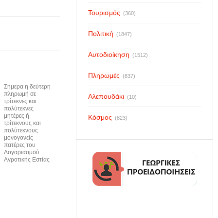
Τουρισμός
(360)
Πολιτική
(1847)
Αυτοδιοίκηση
(1512)
Πληρωμές
(837)
Σήμερα η δεύτερη
πληρωμή σε
Αλεπουδάκι
(10)
τρίτεκνες και
πολύτεκνες
μητέρες ή
Κόσμος
(823)
τρίτεκνους και
πολύτεκνους
μονογονείς
πατέρες του
Λογαριασμού
Αγροτικής Εστίας