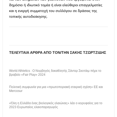
δημόσιο ή ιδιωτικό τομέα ή είναι ελεύθεροι επαγγελματίες
και η ενεργή συμμετοχή του συλλόγου σε δράσεις της
τοπικής αυτοδιοίκησης.
ΤΕΛΕΥΤΑΊΑ ΆΡΘΡΑ ΑΠΌ ΤΟΝ/ΤΗΝ ΣΆΚΗΣ ΤΖΩΡΤΖΊΔΗΣ
World Athletics : Ο Νορβηγός δεκαθλητής Σάντερ Σκοτάιμ πήρε το
βραβείο «Fair Play» 2024
Πολιτική συμφωνία για μια «πρωτοποριακή εταιρική σχέση» ΕΕ και
Mercosur
«Όλη η Ελλάδα ένας βιολογικός ελαιώνας» λέει ο κορυφαίος για το
2023 Ευρωπαίος ελαιοπαραγωγός