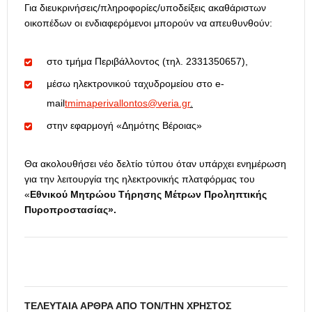
Για διευκρινήσεις/πληροφορίες/υποδείξεις ακαθάριστων
οικοπέδων οι ενδιαφερόμενοι μπορούν να απευθυνθούν:
στο τμήμα Περιβάλλοντος (τηλ. 2331350657),
μέσω ηλεκτρονικού ταχυδρομείου στο e-
mail
tmimaperivallontos@veria.gr
.
στην εφαρμογή «Δημότης Βέροιας»
Θα ακολουθήσει νέο δελτίο τύπου όταν υπάρχει ενημέρωση
για την λειτουργία της ηλεκτρονικής πλατφόρμας του
«
Εθνικού Μητρώου Τήρησης Μέτρων Προληπτικής
Πυροπροστασίας».
ΤΕΛΕΥΤΑΊΑ ΆΡΘΡΑ ΑΠΌ ΤΟΝ/ΤΗΝ ΧΡΉΣΤΟΣ