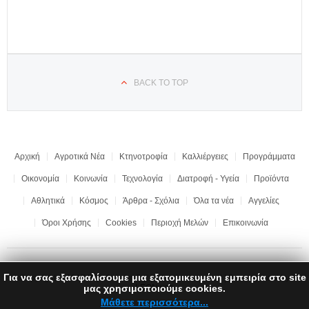
BACK TO TOP
Αρχική
Αγροτικά Νέα
Κτηνοτροφία
Καλλιέργειες
Προγράμματα
Οικονομία
Κοινωνία
Τεχνολογία
Διατροφή - Υγεία
Προϊόντα
Αθλητικά
Κόσμος
Άρθρα - Σχόλια
Όλα τα νέα
Αγγελίες
Όροι Χρήσης
Cookies
Περιοχή Μελών
Επικοινωνία
Για να σας εξασφαλίσουμε μια εξατομικευμένη εμπειρία στο site
Copyright © 2017 "Ημαθιώτικη Γη" | All rights reserved | Development by
μας χρησιμοποιούμε cookies.
LEONweb
Μάθετε περισσότερα...