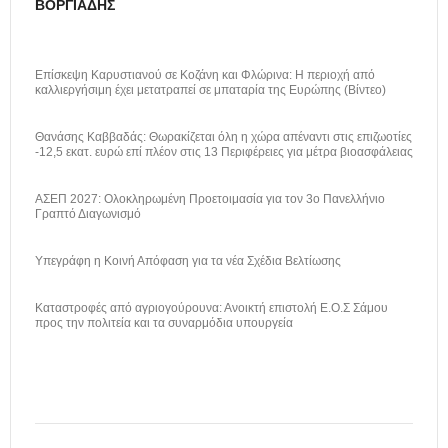
ΒΟΡΓΙΆΔΗΣ
Επίσκεψη Καρυστιανού σε Κοζάνη και Φλώρινα: Η περιοχή από
καλλιεργήσιμη έχει μετατραπεί σε μπαταρία της Ευρώπης (Βίντεο)
Θανάσης Καββαδάς: Θωρακίζεται όλη η χώρα απέναντι στις επιζωοτίες
-12,5 εκατ. ευρώ επί πλέον στις 13 Περιφέρειες για μέτρα βιοασφάλειας
ΑΣΕΠ 2027: Ολοκληρωμένη Προετοιμασία για τον 3ο Πανελλήνιο
Γραπτό Διαγωνισμό
Υπεγράφη η Κοινή Απόφαση για τα νέα Σχέδια Βελτίωσης
Καταστροφές από αγριογούρουνα: Ανοικτή επιστολή Ε.Ο.Σ Σάμου
προς την πολιτεία και τα συναρμόδια υπουργεία