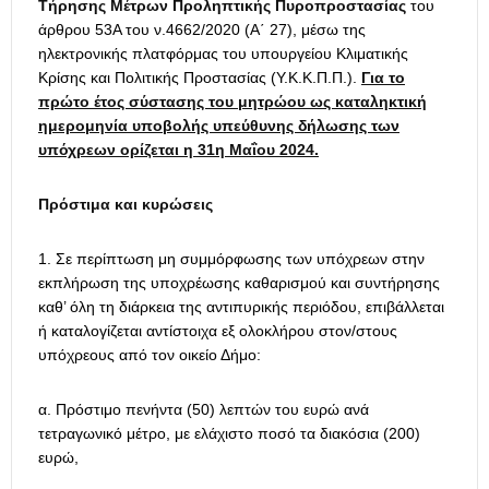
Τήρησης Μέτρων Προληπτικής Πυροπροστασίας
του
άρθρου 53Α του ν.4662/2020 (Α΄ 27), μέσω της
ηλεκτρονικής πλατφόρμας του υπουργείου Κλιματικής
Κρίσης και Πολιτικής Προστασίας (Υ.Κ.Κ.Π.Π.).
Για το
πρώτο έτος σύστασης του μητρώου ως καταληκτική
ημερομηνία υποβολής υπεύθυνης δήλωσης των
υπόχρεων ορίζεται η 31η Μαΐου 2024.
Πρόστιμα και κυρώσεις
Σε περίπτωση μη συμμόρφωσης των υπόχρεων στην
εκπλήρωση της υποχρέωσης καθαρισμού και συντήρησης
καθ’ όλη τη διάρκεια της αντιπυρικής περιόδου, επιβάλλεται
ή καταλογίζεται αντίστοιχα εξ ολοκλήρου στον/στους
υπόχρεους από τον οικείο Δήμο:
α. Πρόστιμο πενήντα (50) λεπτών του ευρώ ανά
τετραγωνικό μέτρο, με ελάχιστο ποσό τα διακόσια (200)
ευρώ,