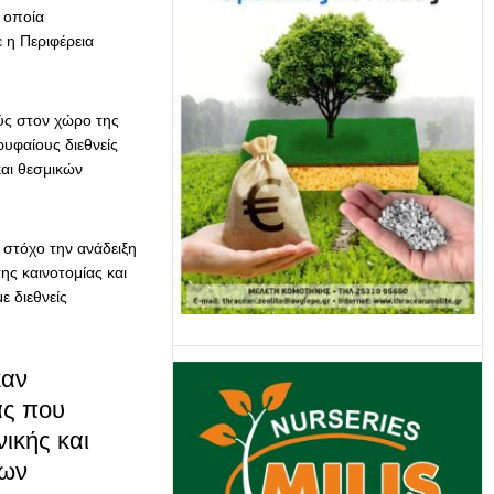
 οποία
 η Περιφέρεια
ύς στον χώρο της
υφαίους διεθνείς
αι θεσμικών
στόχο την ανάδειξη
ης καινοτομίας και
ε διεθνείς
καν
ας που
ικής και
των