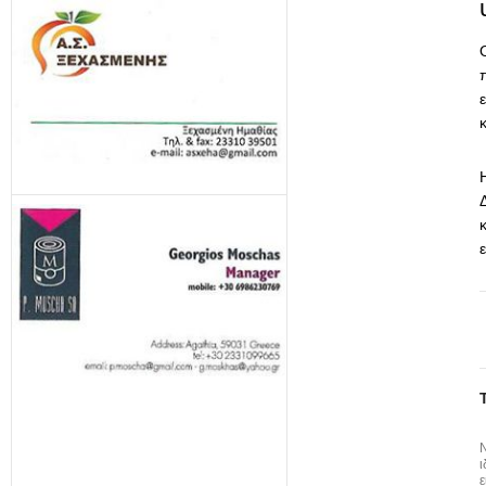
κ
Ν
ι
ε