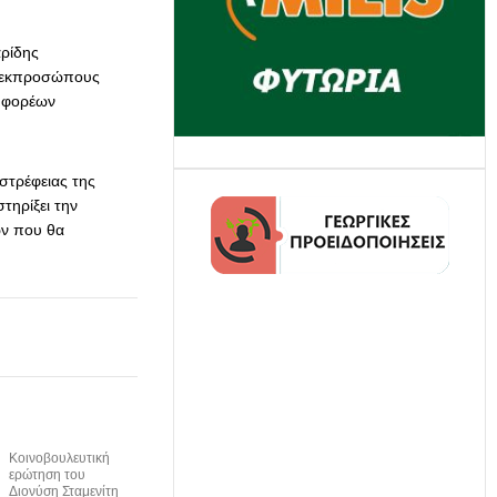
αρίδης
ε εκπροσώπους
ι φορέων
στρέφειας της
τηρίξει την
ών που θα
Κοινοβουλευτική
ερώτηση του
Διονύση Σταμενίτη