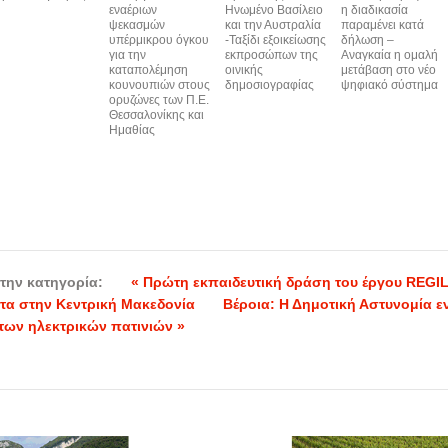
εναέριων
Ηνωμένο Βασίλειο
η διαδικασία
ψεκασμών
και την Αυστραλία
παραμένει κατά
υπέρμικρου όγκου
-Ταξίδι εξοικείωσης
δήλωση –
για την
εκπροσώπων της
Αναγκαία η ομαλή
καταπολέμηση
οινικής
μετάβαση στο νέο
κουνουπιών στους
δημοσιογραφίας
ψηφιακό σύστημα
ορυζώνες των Π.Ε.
Θεσσαλονίκης και
Ημαθίας
την κατηγορία:
« Πρώτη εκπαιδευτική δράση του έργου REGIL
ητα στην Κεντρική Μακεδονία
Βέροια: Η Δημοτική Αστυνομία ε
 των ηλεκτρικών πατινιών »