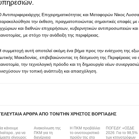
υπηρεσιών.
Ο Αντιπεριφερειάρχης Επιχειρηματικότητας και Μεταφορών Νίκος Λυσσ
παρακολούθησε την έκθεση, πραγματοποιώντας σημαντικές επαφές μ
εγχώριων και διεθνών επιχειρήσεων, κυβερνητικών αντιπροσωπειών κα
αινοτομίας, με στόχο την ανάδειξη της περιφέρειας.
Η συμμετοχή αυτή αποτελεί ακόμη ένα βήμα προς την ενίσχυση της εξω
Δυτικής Μακεδονίας, επιβεβαιώνοντας τη δέσμευση της Περιφέρειας να σ
καινοτομία, την τεχνολογική πρόοδο και τη δημιουργία νέων συνεργασι
ενισχύσουν την τοπική ανάπτυξη και απασχόληση.
ΤΕΛΕΥΤΑΊΑ ΆΡΘΡΑ ΑΠΌ ΤΟΝ/ΤΗΝ ΧΡΉΣΤΟΣ ΒΟΡΓΙΆΔΗΣ
α κάνουμε
Ανακοίνωση της
H ΠΚΜ προβάλλει
ΠΟΓΕΔΥ: «ΟΣΔΕ
διαίτερα...για να
ΠΚΜ για τη
το οινοτουριστικό
2026: Για το 98,5%
ίμαστε σίγουροι;
διενέργεια
προϊόν της στο
των κτηνοτρόφων