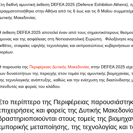
Στη διεθνή αμυντική έκθεση DEFEA 2025 (Defence Exhibition Athens), η
πραγματοποιήθηκε στην Αθήνα από τις 6 έως και τις 8 Μαΐου συμμετείχε
Δυτικής Μακεδονίας.
Η έκθεση DEFEA 2025 αποτελεί έναν από τους σημαντικότερους θεσμο
άμυνας και της ασφάλειας στη Νοτιοανατολική Ευρώπη. Φιλοξένησε κορ
εκθέτες, εταιρείες υψηλής τεχνολογίας και εκπροσώπους κυβερνήσεων κ
φορέων.
Η παρουσία της
Περιφέρειας Δυτικής Μακεδονίας
στην DEFEA 2025 είχε 
των δυνατοτήτων της περιοχής στον τομέα της αμυντικής βιομηχανίας, τ
της τεχνολογικής ανάπτυξης, καθώς και την ενίσχυση της διασύνδεσης μ
επενδυτές και φορείς του κλάδου.
Στο περίπτερο της Περιφέρειας παρουσιάστη
επιχειρήσεις και φορείς της Δυτικής Μακεδονί
δραστηριοποιούνται στους τομείς της βιομηχαν
εμπορικής μεταποίησης, της τεχνολογίας και 