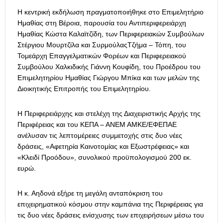
Η κεντρική εκδήλωση πραγματοποιήθηκε στο Επιμελητήριο
Ημαθίας στη Βέροια, παρουσία του Αντιπεριφερειάρχη
Ημαθίας Κώστα Καλαϊτζίδη, των Περιφερειακών Συμβούλων
Στέργιου Μουρτζίλα και ΣυρμούλαςΤζήμα – Τόπη, του
Τομεάρχη Επαγγελματικών Φορέων και Περιφερειακού
Συμβούλου Χαλκιδικής Γιάννη Κουφίδη, του Προέδρου του
Επιμελητηρίου Ημαθίας Γιώργου Μπίκα και των μελών της
Διοικητικής Επιτροπής του Επιμελητηρίου.
Η Περιφερειάρχης και στελέχη της Διαχειριστικής Αρχής της
Περιφέρειας και του ΚΕΠΑ – ΑΝΕΜ ΑΜΚΕ/ΕΦΕΠΑΕ
ανέλυσαν τις λεπτομέρειες συμμετοχής στις δυο νέες
δράσεις, «Αφετηρία Καινοτομίας και Εξωστρέφειας» και
«Κλειδί Προόδου», συνολικού προϋπολογισμού 200 εκ.
ευρώ.
Η κ. Αηδονά εξήρε τη μεγάλη ανταπόκριση του
επιχειρηματικού κόσμου στην καμπάνια της Περιφέρειας για
τις δυο νέες δράσεις ενίσχυσης των επιχειρήσεων μέσω του