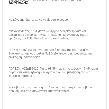
ΒΟΡΓΙΆΔΗΣ
Να κάνουμε ιδιαίτερα...για να είμαστε σίγουροι;
Ανακοίνωση της ΠΚΜ για τη διενέργεια εναέριων ψεκασμών
υπέρμικρου όγκου για την καταπολέμηση κουνουπιών στους
ορυζώνες των Π.Ε. Θεσσαλονίκης και Ημαθίας
H ΠΚΜ προβάλλει το οινοτουριστικό προϊόν της στο Ηνωμένο
Βασίλειο και την Αυστραλία -Ταξίδι εξοικείωσης εκπροσώπων της
οινικής δημοσιογραφίας
ΠΟΓΕΔΥ: «ΟΣΔΕ 2026: Για το 98,5% των κτηνοτρόφων η διαδικασία
παραμένει κατά δήλωση – Αναγκαία η ομαλή μετάβαση στο νέο
ψηφιακό σύστημα
Κοινοβουλευτική ερώτηση του Διονύση Σταμενίτη για τα σοβαρά
προβλήματα στις καλλιέργειες πυρηνόκαρπων