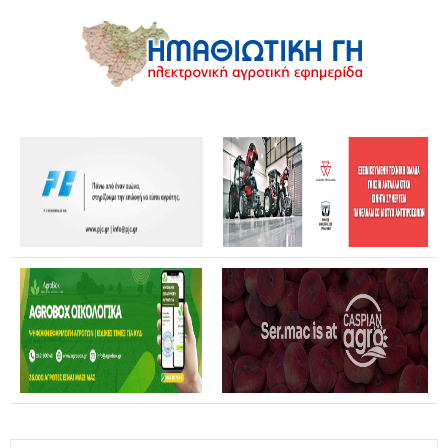
Θανάσης Καββαδάς: Θωρακίζεται όλη η χώρα απέναντι