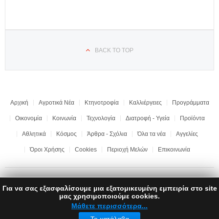
BACK TO TOP
Αρχική
Αγροτικά Νέα
Κτηνοτροφία
Καλλιέργειες
Προγράμματα
Οικονομία
Κοινωνία
Τεχνολογία
Διατροφή - Υγεία
Προϊόντα
Αθλητικά
Κόσμος
Άρθρα - Σχόλια
Όλα τα νέα
Αγγελίες
Όροι Χρήσης
Cookies
Περιοχή Μελών
Επικοινωνία
Για να σας εξασφαλίσουμε μια εξατομικευμένη εμπειρία στο site
Copyright © 2017 "Ημαθιώτικη Γη" | All rights reserved | Development by
LEONweb
μας χρησιμοποιούμε cookies.
Μάθετε περισσότερα...