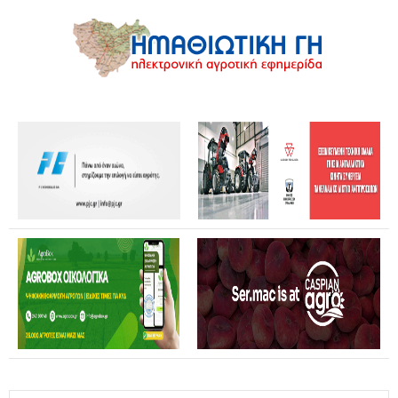
Θανάσης Καββαδάς: Θωρακίζεται όλη η χώρα απέναντι