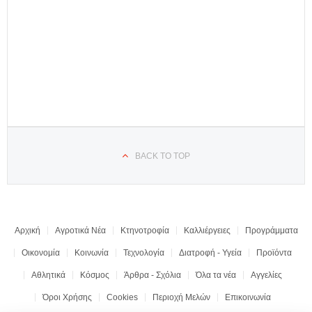
BACK TO TOP
Αρχική
Αγροτικά Νέα
Κτηνοτροφία
Καλλιέργειες
Προγράμματα
Οικονομία
Κοινωνία
Τεχνολογία
Διατροφή - Υγεία
Προϊόντα
Αθλητικά
Κόσμος
Άρθρα - Σχόλια
Όλα τα νέα
Αγγελίες
Όροι Χρήσης
Cookies
Περιοχή Μελών
Επικοινωνία