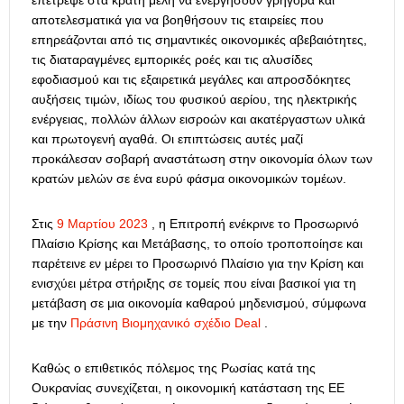
επέτρεψε στα κράτη μέλη να ενεργήσουν γρήγορα και
αποτελεσματικά για να βοηθήσουν τις εταιρείες που
επηρεάζονται από τις σημαντικές οικονομικές αβεβαιότητες,
τις διαταραγμένες εμπορικές ροές και τις αλυσίδες
εφοδιασμού και τις εξαιρετικά μεγάλες και απροσδόκητες
αυξήσεις τιμών, ιδίως του φυσικού αερίου, της ηλεκτρικής
ενέργειας, πολλών άλλων εισροών και ακατέργαστων υλικά
και πρωτογενή αγαθά.
Οι επιπτώσεις αυτές μαζί
προκάλεσαν σοβαρή αναστάτωση στην οικονομία όλων των
κρατών μελών σε ένα ευρύ φάσμα οικονομικών τομέων.
Στις
9 Μαρτίου 2023
, η Επιτροπή ενέκρινε το Προσωρινό
Πλαίσιο Κρίσης και Μετάβασης, το οποίο τροποποίησε και
παρέτεινε εν μέρει το Προσωρινό Πλαίσιο για την Κρίση και
ενισχύει μέτρα στήριξης σε τομείς που είναι βασικοί για τη
μετάβαση σε μια οικονομία καθαρού μηδενισμού, σύμφωνα
με την
Πράσινη Βιομηχανικό σχέδιο Deal
.
Καθώς ο επιθετικός πόλεμος της Ρωσίας κατά της
Ουκρανίας συνεχίζεται, η οικονομική κατάσταση της ΕΕ