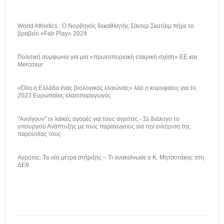
World Athletics : Ο Νορβηγός δεκαθλητής Σάντερ Σκοτάιμ πήρε το
βραβείο «Fair Play» 2024
Πολιτική συμφωνία για μια «πρωτοποριακή εταιρική σχέση» ΕΕ και
Mercosur
«Όλη η Ελλάδα ένας βιολογικός ελαιώνας» λέει ο κορυφαίος για το
2023 Ευρωπαίος ελαιοπαραγωγός
"Ανοίγουν" οι λαϊκές αγορές για τους αγρότες - Σε διάλογο το
υπουργείο Ανάπτυξης με τους παραγωγούς για την ενίσχυση της
παρουσίας τους
Αγρότες: Τα νέα μέτρα στήριξης – Τι ανακοίνωσε ο Κ. Μητσοτάκης στη
ΔΕθ