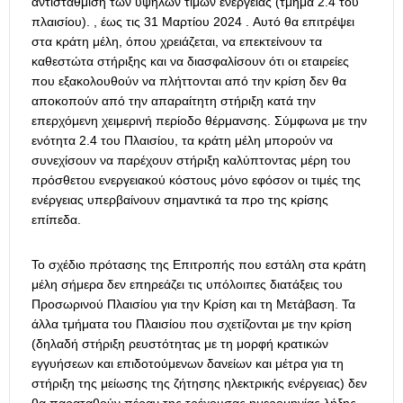
αντιστάθμιση των υψηλών τιμών ενέργειας (τμήμα 2.4 του
πλαισίου). , έως τις 31 Μαρτίου 2024 . Αυτό θα επιτρέψει
στα κράτη μέλη, όπου χρειάζεται, να επεκτείνουν τα
καθεστώτα στήριξης και να διασφαλίσουν ότι οι εταιρείες
που εξακολουθούν να πλήττονται από την κρίση δεν θα
αποκοπούν από την απαραίτητη στήριξη κατά την
επερχόμενη χειμερινή περίοδο θέρμανσης. Σύμφωνα με την
ενότητα 2.4 του Πλαισίου, τα κράτη μέλη μπορούν να
συνεχίσουν να παρέχουν στήριξη καλύπτοντας μέρη του
πρόσθετου ενεργειακού κόστους μόνο εφόσον οι τιμές της
ενέργειας υπερβαίνουν σημαντικά τα προ της κρίσης
επίπεδα.
Το σχέδιο πρότασης της Επιτροπής που εστάλη στα κράτη
μέλη σήμερα δεν επηρεάζει τις υπόλοιπες διατάξεις του
Προσωρινού Πλαισίου για την Κρίση και τη Μετάβαση.
Τα
άλλα τμήματα του Πλαισίου που σχετίζονται με την κρίση
(δηλαδή στήριξη ρευστότητας με τη μορφή κρατικών
εγγυήσεων και επιδοτούμενων δανείων και μέτρα για τη
στήριξη της μείωσης της ζήτησης ηλεκτρικής ενέργειας) δεν