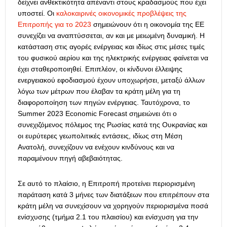
δείχνει ανθεκτικότητα απέναντι στους κραδασμούς που έχει
υποστεί.
Οι
καλοκαιρινές οικονομικές προβλέψεις της
Επιτροπής για το 2023
σημειώνουν ότι η οικονομία της ΕΕ
συνεχίζει να αναπτύσσεται, αν και με μειωμένη δυναμική.
Η
κατάσταση στις αγορές ενέργειας και ιδίως στις μέσες τιμές
του φυσικού αερίου και της ηλεκτρικής ενέργειας φαίνεται να
έχει σταθεροποιηθεί.
Επιπλέον, οι κίνδυνοι έλλειψης
ενεργειακού εφοδιασμού έχουν υποχωρήσει, μεταξύ άλλων
λόγω των μέτρων που έλαβαν τα κράτη μέλη για τη
διαφοροποίηση των πηγών ενέργειας.
Ταυτόχρονα, το
Summer 2023 Economic Forecast σημειώνει ότι ο
συνεχιζόμενος πόλεμος της Ρωσίας κατά της Ουκρανίας και
οι ευρύτερες γεωπολιτικές εντάσεις, ιδίως στη Μέση
Ανατολή, συνεχίζουν να ενέχουν κινδύνους και να
παραμένουν πηγή αβεβαιότητας.
Σε αυτό το πλαίσιο, η Επιτροπή προτείνει
περιορισμένη
παράταση κατά 3 μήνες
των διατάξεων που επιτρέπουν στα
κράτη μέλη να συνεχίσουν να χορηγούν
περιορισμένα ποσά
ενίσχυσης
(τμήμα 2.1 του πλαισίου) και
ενίσχυση για την