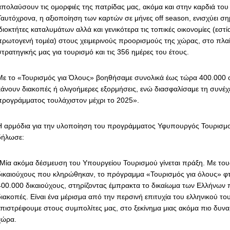
απολαύσουν τις ομορφιές της πατρίδας μας, ακόμα και στην καρδιά του
Ταυτόχρονα, η αξιοποίηση των καρτών σε μήνες off season, ενισχύει ση
διοκτήτες καταλυμάτων αλλά και γενικότερα τις τοπικές οικονομίες (εστί
πρωτογενή τομέα) στους χειμερινούς προορισμούς της χώρας, στο πλαί
τρατηγικής μας για τουρισμό και τις 356 ημέρες του έτους.
Με το «Τουρισμός για Όλους» βοηθήσαμε συνολικά έως τώρα 400.000 οι
κάνουν διακοπές ή ολιγοήμερες εξορμήσεις, ενώ διασφαλίσαμε τη συνέχ
προγράμματος τουλάχιστον μέχρι το 2025».
Η αρμόδια για την υλοποίηση του προγράμματος Υφυπουργός Τουρισμ
δήλωσε:
“Μία ακόμα δέσμευση του Υπουργείου Τουρισμού γίνεται πράξη. Με του
δικαιούχους που κληρώθηκαν, το πρόγραμμα «Τουρισμός για όλους» φτ
400.000 δικαιούχους, στηρίζοντας έμπρακτα το δικαίωμα των Ελλήνων 
διακοπές. Είναι ένα μέρισμα από την περσινή επιτυχία του ελληνικού το
επιστρέφουμε στους συμπολίτες μας, στο ξεκίνημα μιας ακόμα πιο δυναμ
χώρα.