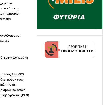
 χειμώνα.
μαντικά τους
αση, εμπόριο,
σιο της
κογένειες να
εια του
ού Σοφία Ζαχαράκη
ς νέους 125.000
άνει πλέον τους
πολιτών σε
υρισμού, το οποίο
ικής χρονιάς για τη