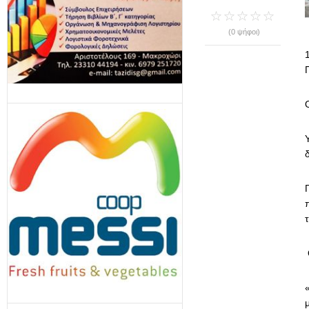
(0 ψήφοι)