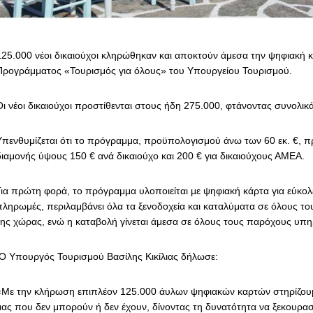
125.000 νέοι δικαιούχοι κληρώθηκαν και αποκτούν άμεσα την ψηφιακή 
Προγράμματος «Τουρισμός για όλους» του Υπουργείου Τουρισμού.
Οι νέοι δικαιούχοι προστίθενται στους ήδη 275.000, φτάνοντας συνολικ
Υπενθυμίζεται ότι το πρόγραμμα, προϋπολογισμού άνω των 60 εκ. €, π
διαμονής ύψους 150 € ανά δικαιούχο και 200 € για δικαιούχους ΑΜΕΑ.
Για πρώτη φορά, το πρόγραμμα υλοποιείται με ψηφιακή κάρτα για εύκολ
πληρωμές, περιλαμβάνει όλα τα ξενοδοχεία και καταλύματα σε όλους τ
της χώρας, ενώ η καταβολή γίνεται άμεσα σε όλους τους παρόχους υπη
Ο Υπουργός Τουρισμού Βασίλης Κικίλιας δήλωσε:
«Με την κλήρωση επιπλέον 125.000 άυλων ψηφιακών καρτών στηρίζουμ
μας που δεν μπορούν ή δεν έχουν, δίνοντας τη δυνατότητα να ξεκουρασ