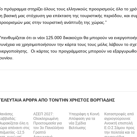
Το πρόγραμμα στηρίζει όλους τους ελληνικούς προορισμούς όλο το χρ
τη βασική μας στόχευση για επέκταση της τουριστικής περιόδου, και σ
προορισμών μας στην τουριστική ανάπτυξη της χώρας.”
Υπενθυμίζεται ότι οι νέοι 125.000 δικαιούχοι θα μπορούν να ενεργοποιή
συνέχεια να χρησιμοποιήσουν την κάρτα τους τους μόλις λάβουν το σχε
ενεργοποίησης. Οι κάρτες του προγράμματος μπορούν να εξαργυρωθού
ουνίου.
ΤΕΛΕΥΤΑΊΑ ΆΡΘΡΑ ΑΠΌ ΤΟΝ/ΤΗΝ ΧΡΉΣΤΟΣ ΒΟΡΓΙΆΔΗΣ
Θανάσης
ΑΣΕΠ 2027:
Υπεγράφη η Κοινή
Καταστροφές από
Καββαδάς:
Ολοκληρωμένη
Απόφαση για τα
αγριογούρουνα:
ωρακίζεται όλη η
Προετοιμασία για
νέα Σχέδια
Ανοικτή επιστολή
ώρα απέναντι στις
τον 3ο Πανελλήνιο
Βελτίωσης
Ε.Ο.Σ Σάμου προς
πιζωοτίες -12,5
Γραπτό
την πολιτεία και τα
κατ. ευρώ επί
Διαγωνισμό
συναρμόδια