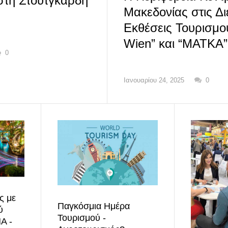
τη Στουτγκάρδη
Μακεδονίας στις Δι
Εκθέσεις Τουρισμο
Wien” και “ΜΑΤΚΑ”
0
Ιανουαρίου 24, 2025
0
ς με
Παγκόσμια Ημέρα
ύ
Τουρισμού -
Α -