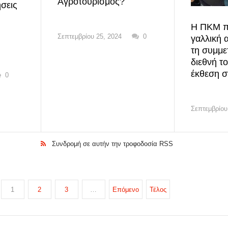
Αγροτουρισμός?
ήσεις
Η ΠΚΜ πρ
Σεπτεμβρίου 25, 2024
0
γαλλική 
τη συμμε
διεθνή το
έκθεση σ
0
Σεπτεμβρίου
Συνδρομή σε αυτήν την τροφοδοσία RSS
1
2
3
…
Επόμενο
Τέλος