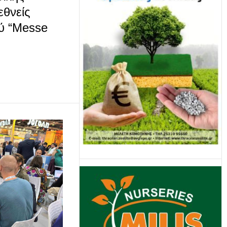
εθνείς
ύ “Messe