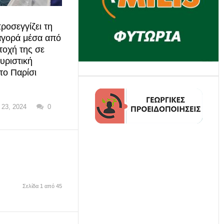
οσεγγίζει τη
αγορά μέσα από
τοχή της σε
υριστική
το Παρίσι
 23, 2024
0
Σελίδα 1 από 45