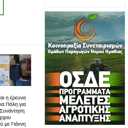
αι η έρευνα
ια Πόλη για
 Συνάντηση
άρχου
ύ με Γιάννη