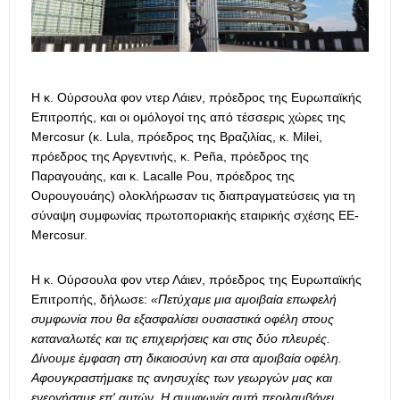
Η κ. Ούρσουλα φον ντερ Λάιεν, πρόεδρος της Ευρωπαϊκής
Επιτροπής, και οι ομόλογοί της από τέσσερις χώρες της
Mercosur (κ. Lula, πρόεδρος της Βραζιλίας, κ. Milei,
πρόεδρος της Αργεντινής, κ. Peña, πρόεδρος της
Παραγουάης, και κ. Lacalle Pou, πρόεδρος της
Ουρουγουάης) ολοκλήρωσαν τις διαπραγματεύσεις για τη
σύναψη συμφωνίας πρωτοποριακής εταιρικής σχέσης ΕΕ-
Mercosur.
Η κ. Ούρσουλα φον ντερ Λάιεν, πρόεδρος της Ευρωπαϊκής
Επιτροπής, δήλωσε:
«Πετύχαμε μια αμοιβαία επωφελή
συμφωνία που θα εξασφαλίσει ουσιαστικά οφέλη στους
καταναλωτές και τις επιχειρήσεις και στις δύο πλευρές.
Δίνουμε έμφαση στη δικαιοσύνη και στα αμοιβαία οφέλη.
Αφουγκραστήμακε τις ανησυχίες των γεωργών μας και
ενεργήσαμε επ' αυτών. Η συμφωνία αυτή περιλαμβάνει