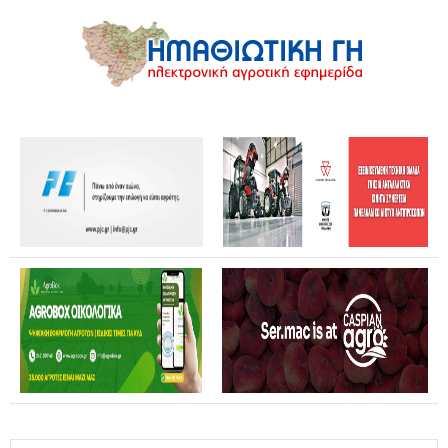
Θανάσης Καββαδάς: Θωρακίζεται όλη η χώρα απέναντι