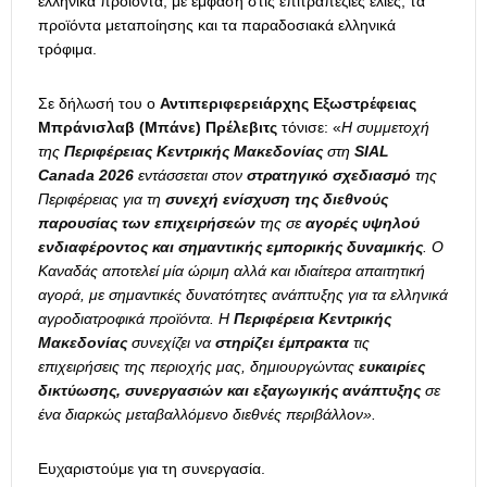
ελληνικά προϊόντα, με έμφαση στις επιτραπέζιες ελιές, τα
προϊόντα μεταποίησης και τα παραδοσιακά ελληνικά
τρόφιμα.
Σε δήλωσή του ο
Αντιπεριφερειάρχης Εξωστρέφειας
Μπράνισλαβ (Μπάνε) Πρέλεβιτς
τόνισε: «
Η συμμετοχή
της
Περιφέρειας Κεντρικής Μακεδονίας
στη
SIAL
Canada 2026
εντάσσεται στον
στρατηγικό σχεδιασμό
της
Περιφέρειας για τη
συνεχή ενίσχυση της διεθνούς
παρουσίας των επιχειρήσεών
της σε
αγορές υψηλού
ενδιαφέροντος και σημαντικής εμπορικής δυναμικής
. Ο
Καναδάς αποτελεί μία ώριμη αλλά και ιδιαίτερα απαιτητική
αγορά, με σημαντικές δυνατότητες ανάπτυξης για τα ελληνικά
αγροδιατροφικά προϊόντα. Η
Περιφέρεια Κεντρικής
Μακεδονίας
συνεχίζει να
στηρίζει έμπρακτα
τις
επιχειρήσεις της περιοχής μας, δημιουργώντας
ευκαιρίες
δικτύωσης, συνεργασιών και εξαγωγικής ανάπτυξης
σε
ένα διαρκώς μεταβαλλόμενο διεθνές περιβάλλον».
Ευχαριστούμε για τη συνεργασία.