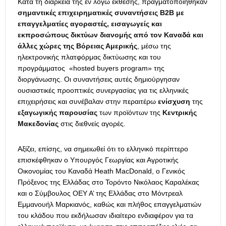
Κατά τη διάρκεια της εν λόγω έκθεσης, πραγματοποιήθηκαν
σημαντικές επιχειρηματικές συναντήσεις B2B με
επαγγελματίες αγοραστές, εισαγωγείς και
εκπροσώπους δικτύων διανομής από τον Καναδά και
άλλες χώρες της Βόρειας Αμερικής
, μέσω της
ηλεκτρονικής πλατφόρμας δικτύωσης και του
προγράμματος «hosted buyers program» της
διοργάνωσης. Οι συναντήσεις αυτές δημιούργησαν
ουσιαστικές προοπτικές συνεργασίας για τις ελληνικές
επιχειρήσεις και συνέβαλαν στην περαιτέρω
ενίσχυση
της
εξαγωγικής παρουσίας
των προϊόντων της
Κεντρικής
Μακεδονίας
στις διεθνείς αγορές.
Αξίζει, επίσης, να σημειωθεί ότι το ελληνικό περίπτερο
επισκέφθηκαν ο Υπουργός Γεωργίας και Αγροτικής
Οικονομίας του Καναδά Heath MacDonald, ο Γενικός
Πρόξενος της Ελλάδας στο Τορόντο Νικόλαος Καραλέκας
και ο Σύμβουλος ΟΕΥ Α’ της Ελλάδας στο Μόντρεαλ
Εμμανουήλ Μαρκιανός, καθώς και πλήθος επαγγελματιών
του κλάδου που εκδήλωσαν ιδιαίτερο ενδιαφέρον για τα