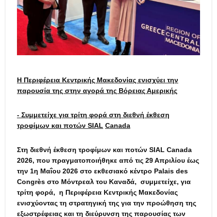
Η Περιφέρεια Κεντρικής Μακεδονίας ενισχύει την
παρουσία της στην αγορά της Βόρειας Αμερικής
- Συμμετείχε για τρίτη φορά στη διεθνή έκθεση
τροφίμων και ποτών
SIAL
Canada
Στη διεθνή έκθεση τροφίμων και ποτών SIAL Canada
2026, που πραγματοποιήθηκε από τις 29 Απριλίου έως
την 1η Μαΐου 2026 στο εκθεσιακό κέντρο Palais des
Congrès στο Μόντρεαλ του Καναδά, συμμετείχε, για
τρίτη φορά, η Περιφέρεια Κεντρικής Μακεδονίας
ενισχύοντας τη στρατηγική της για την προώθηση της
εξωστρέφειας και τη διεύρυνση της παρουσίας των