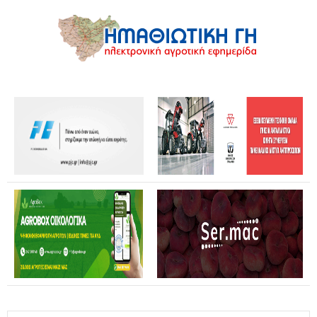
Καταστροφές από αγριογούρουνα: Ανοικτή επιστολή