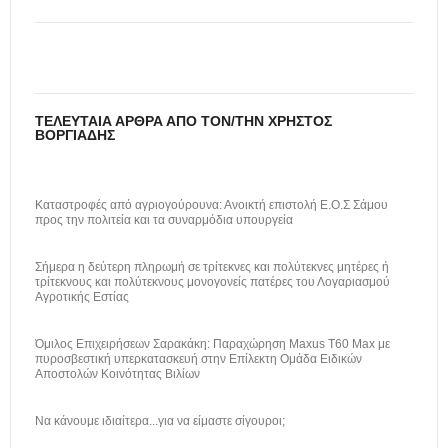
ΤΕΛΕΥΤΑΊΑ ΆΡΘΡΑ ΑΠΌ ΤΟΝ/ΤΗΝ ΧΡΉΣΤΟΣ
ΒΟΡΓΙΆΔΗΣ
Καταστροφές από αγριογούρουνα: Ανοικτή επιστολή Ε.Ο.Σ Σάμου
προς την πολιτεία και τα συναρμόδια υπουργεία
Σήμερα η δεύτερη πληρωμή σε τρίτεκνες και πολύτεκνες μητέρες ή
τρίτεκνους και πολύτεκνους μονογονείς πατέρες του Λογαριασμού
Αγροτικής Εστίας
Όμιλος Επιχειρήσεων Σαρακάκη: Παραχώρηση Maxus T60 Max με
πυροσβεστική υπερκατασκευή στην Επίλεκτη Ομάδα Ειδικών
Αποστολών Κοινότητας Βιλίων
Να κάνουμε ιδιαίτερα...για να είμαστε σίγουροι;