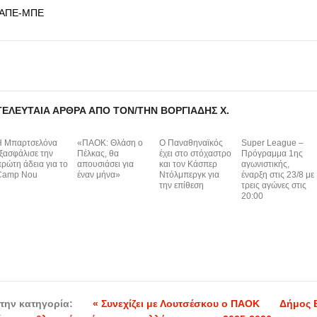
ΑΠΕ-ΜΠΕ
ΤΕΛΕΥΤΑΊΑ ΆΡΘΡΑ ΑΠΌ ΤΟΝ/ΤΗΝ ΒΟΡΓΙΆΔΗΣ Χ.
Η Μπαρτσελόνα
«ΠΑΟΚ: Θλάση ο
Ο Παναθηναϊκός
Super League –
ξασφάλισε την
Πέλκας, θα
έχει στο στόχαστρο
Πρόγραμμα 1ης
ρώτη άδεια για το
απουσιάσει για
και τον Κάσπερ
αγωνιστικής,
Camp Nou
έναν μήνα»
Ντόλμπεργκ για
έναρξη στις 23/8 με
την επίθεση
τρεις αγώνες στις
20:00
την κατηγορία:
« Συνεχίζει με Λουτσέσκου ο ΠΑΟΚ
Δήμος 