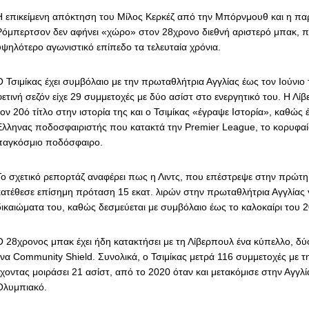
Η επικείμενη απόκτηση του Μίλος Κερκέζ από την Μπόρνμουθ και η πα
Ρόμπερτσον δεν αφήνει «χώρο» στον 28χρονο διεθνή αριστερό μπακ, π
υψηλότερο αγωνιστικό επίπεδο τα τελευταία χρόνια.
Ο Τσιμίκας έχει συμβόλαιο με την πρωταθλήτρια Αγγλίας έως τον Ιούνιο 
φετινή σεζόν είχε 29 συμμετοχές με δύο ασίστ στο ενεργητικό του. Η Λί
τον 20ό τίτλο στην ιστορία της και ο Τσιμίκας «έγραψε Ιστορία», καθώς 
Ελληνας ποδοσφαιριστής που κατακτά την Premier League, το κορυφα
παγκόσμιο ποδόσφαιρο.
Το σχετικό ρεπορτάζ αναφέρει πως η Λιντς, που επέστρεψε στην πρώτη
κατέθεσε επίσημη πρόταση 15 εκατ. λιρών στην πρωταθλήτρια Αγγλίας γ
δικαιώματα του, καθώς δεσμεύεται με συμβόλαιο έως το καλοκαίρι του 2
Ο 28χρονος μπακ έχει ήδη κατακτήσει με τη Λίβερπουλ ένα κύπελλο, δ
ένα Community Shield. Συνολικά, ο Τσιμίκας μετρά 116 συμμετοχές με τ
έχοντας μοιράσει 21 ασίστ, από το 2020 όταν και μετακόμισε στην Αγγλ
Ολυμπιακό.