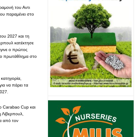
ραμονή του Αντι
ου παραμένει στο
του 2027 και τη
βερπουλ κατέκτησε
έγινε ο πρώτος
ίο πρωτάθλημα στο
 κατηγορία,
ια να πάρει τα
027.
ύο Carabao Cup και
η Λίβερπουλ,
ία από τον