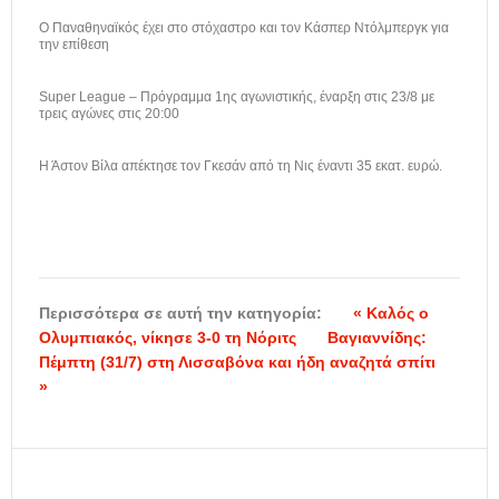
Ο Παναθηναϊκός έχει στο στόχαστρο και τον Κάσπερ Ντόλμπεργκ για
την επίθεση
Super League – Πρόγραμμα 1ης αγωνιστικής, έναρξη στις 23/8 με
τρεις αγώνες στις 20:00
Η Άστον Βίλα απέκτησε τον Γκεσάν από τη Νις έναντι 35 εκατ. ευρώ.
Περισσότερα σε αυτή την κατηγορία:
« Καλός ο
Ολυμπιακός, νίκησε 3-0 τη Νόριτς
Βαγιαννίδης:
Πέμπτη (31/7) στη Λισσαβόνα και ήδη αναζητά σπίτι
»