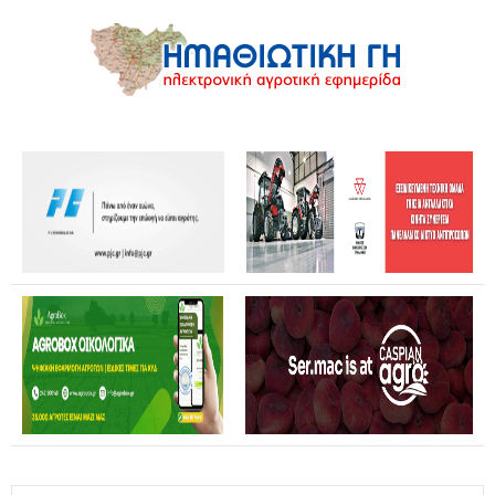
Θανάσης Καββαδάς: Θωρακίζεται όλη η χώρα απέναντι