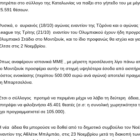
επιτρέπει στο σύλλογο της Καταλωνίας να παίξει στο γήπεδο του με μέγ
25.591 θέσεων.
Φυσικά, ο αυριανός (18/10) αγώνας εναντίον της Τζιρόνα και ο αγώνα
League της Τρίτης (21/10) εναντίον του Ολυμπιακού έχουν ήδη προγρα
Ολυμπιακό Στάδιο στο Μοντζουίκ, και το ίδιο προφανώς θα ισχύει και γ
Έλτσε στις 2 Νοεμβρίου.
Όπως αναφέρουν ισπανικά ΜΜΕ , με μέγιστη προσέλευση λίγο πάνω απ
το Μοντζουίκ προσφέρει αυτήν τη στιγμή υψηλότερα έσοδα από εισιτήρ
κόστος ενοικίασης (περίπου 500.000 ευρώ ανά αγώνα) αποτελεί πραγμα
τη Μπαρτσελόνα.
Έτσι ο σύλλογος προτιμά να περιμένει μέχρι να λάβει τη δεύτερη άδεια,
επιτρέψει να φιλοξενήσει 45.401 θεατές (σ.σ: η συνολική χωρητικότητ
έχει προγραμματιστεί σε 105.000).
Η νέα άδεια θα μπορούσε να δοθεί από το δημοτικό συμβούλιο τον Νο
εναντίον της Αθλέτικ Μπιλμπάο, στις 23 Νοεμβρίου μετά τη διακοπή τω