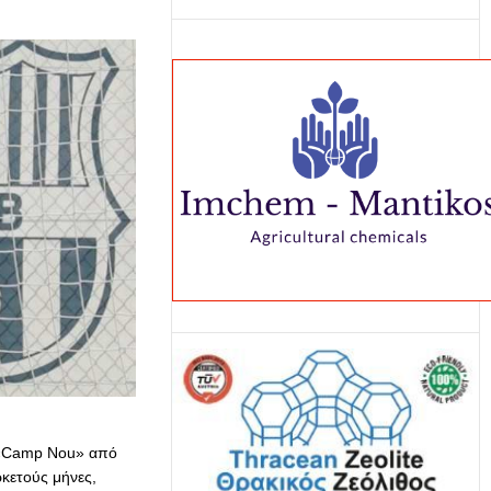
ο «Camp Nou» από
κετούς μήνες,