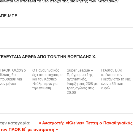
φαίνεται να αποτελεί το νέο στόχο της διοίκησης των Καταλανών.
ΑΠΕ-ΜΠΕ
ΤΕΛΕΥΤΑΊΑ ΆΡΘΡΑ ΑΠΌ ΤΟΝ/ΤΗΝ ΒΟΡΓΙΆΔΗΣ Χ.
«ΠΑΟΚ: Θλάση ο
Ο Παναθηναϊκός
Super League –
Η Άστον Βίλα
έλκας, θα
έχει στο στόχαστρο
Πρόγραμμα 1ης
απέκτησε τον
πουσιάσει για
και τον Κάσπερ
αγωνιστικής,
Γκεσάν από τη Νις
ναν μήνα»
Ντόλμπεργκ για
έναρξη στις 23/8 με
έναντι 35 εκατ.
την επίθεση
τρεις αγώνες στις
ευρώ.
20:00
την κατηγορία:
« Ανατροπή: «Κλείνει» Τεττέη ο Παναθηναϊκός
 τον ΠΑΟΚ Β΄ με ανατροπή »