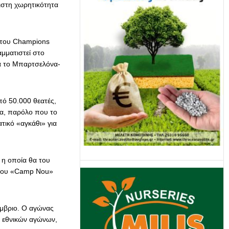
ιστη χωρητικότητα
ς του Champions
μματιστεί στο
ια το Μπαρτσελόνα-
ό 50.000 θεατές,
ια, παρόλο που το
τικό «αγκάθι» για
 η οποία θα του
α του «Camp Nou»
έμβριο. Ο αγώνας
ν εθνικών αγώνων,