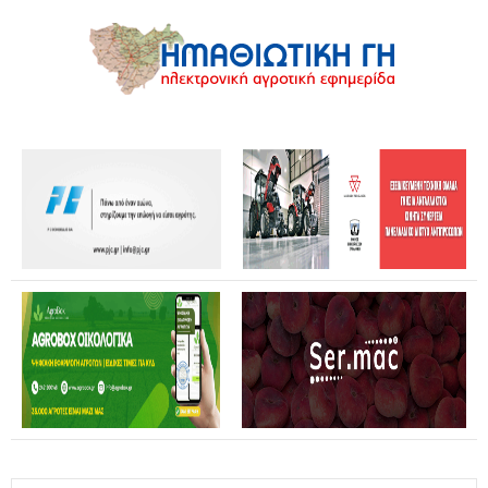
Επίσκεψη Καρυστιανού σε Κοζάνη και Φλώρινα: Η