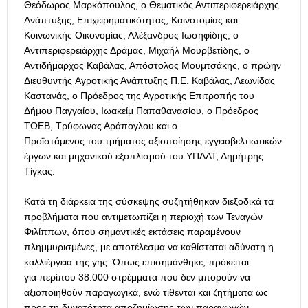
Θεόδωρος Μαρκόπουλος, ο Θεματικός Αντιπεριφερειάρχης
Ανάπτυξης, Επιχειρηματικότητας, Καινοτομίας και
Κοινωνικής Οικονομίας, Αλέξανδρος Ιωσηφίδης, ο
Αντιπεριφερειάρχης Δράμας, Μιχαήλ Μουρβετίδης, ο
Αντιδήμαρχος Καβάλας, Απόστολος Μουμτσάκης, ο πρώην
Διευθυντής Αγροτικής Ανάπτυξης Π.Ε. Καβάλας, Λεωνίδας
Καστανάς, ο Πρόεδρος της Αγροτικής Επιτροπής του
Δήμου Παγγαίου, Ιωακείμ Παπαθανασίου, ο Πρόεδρος
ΤΟΕΒ, Τρύφωνας Αράπογλου και ο
Προϊστάμενος του τμήματος αξιοποίησης εγγειοβελτιωτικών
έργων και μηχανικού εξοπλισμού του ΥΠΑΑΤ, Δημήτρης
Τίγκας.
Κατά τη διάρκεια της σύσκεψης συζητήθηκαν διεξοδικά τα
προβλήματα που αντιμετωπίζει η περιοχή των Τεναγών
Φιλίππων, όπου σημαντικές εκτάσεις παραμένουν
πλημμυρισμένες, με αποτέλεσμα να καθίσταται αδύνατη η
καλλιέργεια της γης. Όπως επισημάνθηκε, πρόκειται
για περίπου 38.000 στρέμματα που δεν μπορούν να
αξιοποιηθούν παραγωγικά, ενώ τίθενται και ζητήματα ως
προς τη δυνατότητα αποζημίωσης των παραγωγών.