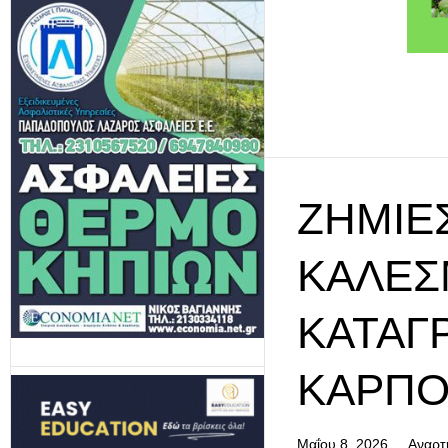
ΖΗΜΙΈ
ΚΆΛΕΣ
ΚΑΤΑΓ
ΚΑΡΠ
Μαΐου 8, 2026
Αναρτ