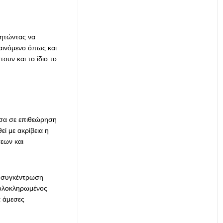
ζητώντας να
φαινόμενο όπως και
υν και το ίδιο το
σα σε επιθεώρηση
ί με ακρίβεια η
εων και
 συγκέντρωση
 ολοκληρωμένος
α άμεσες