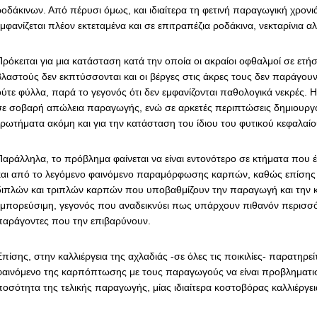
ροδάκινων. Από πέρυσι όμως, και ιδιαίτερα τη φετινή παραγωγική χρονι
μφανίζεται πλέον εκτεταμένα και σε επιτραπέζια ροδάκινα, νεκταρίνια αλ
ρόκειται για μια κατάσταση κατά την οποία οι ακραίοι οφθαλμοί σε ετήσ
βλαστούς δεν εκπτύσσονται και οι βέργες στις άκρες τους δεν παράγου
ούτε φύλλα, παρά το γεγονός ότι δεν εμφανίζονται παθολογικά νεκρές. Η
σε σοβαρή απώλεια παραγωγής, ενώ σε αρκετές περιπτώσεις δημιουργ
ερωτήματα ακόμη και για την κατάσταση του ίδιου του φυτικού κεφαλαίο
Παράλληλα, το πρόβλημα φαίνεται να είναι εντονότερο σε κτήματα που 
και από το λεγόμενο φαινόμενο παραμόρφωσης καρπών, καθώς επίσης 
διπλών και τριπλών καρπών που υποβαθμίζουν την παραγωγή και την 
εμπορεύσιμη, γεγονός που αναδεικνύει πως υπάρχουν πιθανόν περισσό
παράγοντες που την επιβαρύνουν.
πίσης, στην καλλιέργεια της αχλαδιάς -σε όλες τις ποικιλίες- παρατηρεί
φαινόμενο της καρπόπτωσης με τους παραγωγούς να είναι προβληματισ
ποσότητα της τελικής παραγωγής, μίας ιδιαίτερα κοστοβόρας καλλιέργει