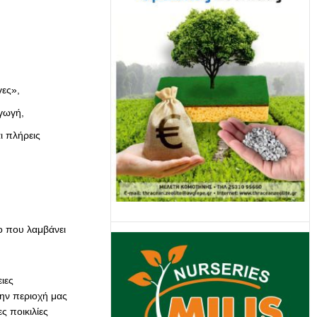
γες»,
γωγή,
ι πλήρεις
νο που λαμβάνει
ιες
ην περιοχή μας
ς ποικιλίες