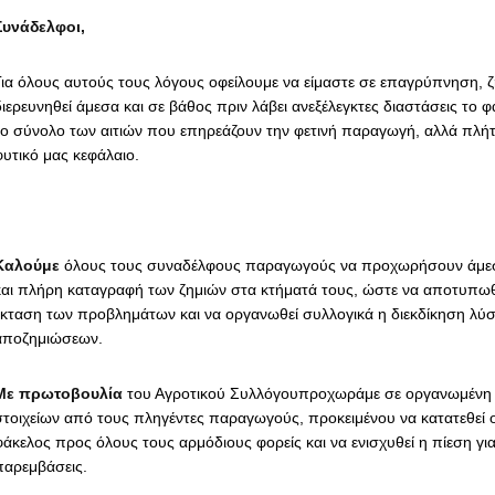
Συνάδελφοι,
Για όλους αυτούς τους λόγους οφείλουμε να είμαστε σε επαγρύπνηση, 
διερευνηθεί άμεσα και σε βάθος πριν λάβει ανεξέλεγκτες διαστάσεις το 
το σύνολο των αιτιών που επηρεάζουν την φετινή παραγωγή, αλλά πλήττο
φυτικό μας κεφάλαιο.
Καλούμε
όλους τους συναδέλφους παραγωγούς να προχωρήσουν άμε
και πλήρη καταγραφή των ζημιών στα κτήματά τους, ώστε να αποτυπωθε
έκταση των προβλημάτων και να οργανωθεί συλλογικά η διεκδίκηση λύσ
αποζημιώσεων.
Με πρωτοβουλία
του Αγροτικού Συλλόγουπροχωράμε σε οργανωμένη
στοιχείων από τους πληγέντες παραγωγούς, προκειμένου να κατατεθεί
φάκελος προς όλους τους αρμόδιους φορείς και να ενισχυθεί η πίεση γι
παρεμβάσεις.