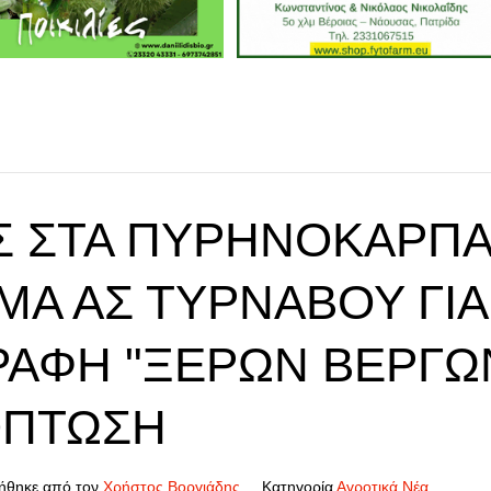
Σ ΣΤΑ ΠΥΡΗΝΌΚΑΡΠΑ
ΜΑ ΑΣ ΤΥΡΝΆΒΟΥ ΓΙΑ
ΡΑΦΉ "ΞΕΡΏΝ ΒΕΡΓΏΝ
ΌΠΤΩΣΗ
ήθηκε από τον
Χρήστος Βοργιάδης
Κατηγορία
Αγροτικά Νέα