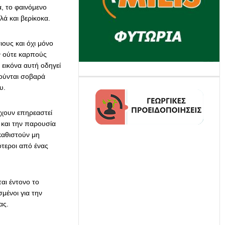
ά, το φαινόμενο
λά και βερίκοκα.
ιους και όχι μόνο
ν ούτε καρπούς
 εικόνα αυτή οδηγεί
ούνται σοβαρά
υ.
έχουν επηρεαστεί
και την παρουσία
καθιστούν μη
τεροι από ένας
ται έντονο το
μένοι για την
ας.