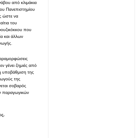
άβου από κλιμάκια
του Πανεπιστημίου
ς ώστε να
αίτια του
φουζικόκκου που
ία και άλλων
γωγής.
παραμορφώσεις
ν γένει ζημιές από
κή υποβάθμιση της
γωγούς της
νεται σοβαρός
ων παραγωγικών
ες.