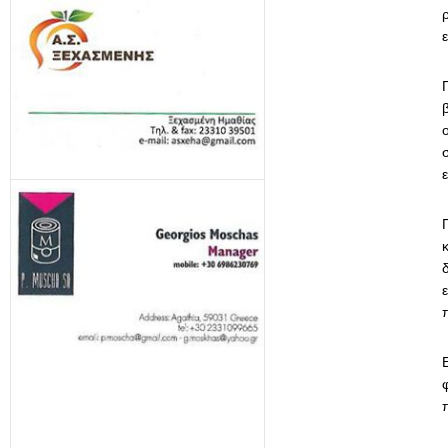
ε
Π
Ε