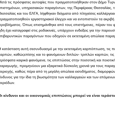
Μετά τις πρόσφατες αυτοψίες που πραγματοποιήθηκαν στον Δήμο Τυρν
επιστημόνων, υπηρεσιακών παραγόντων, της Περιφέρειας Θεσσαλίας, 
Θεσσαλίας και του ΕΛΓΑ, λήφθηκαν δείγματα από πληγείσες καλλιέργειε
πραγματοποιηθούν εργαστηριακοί έλεγχοι και να εντοπιστούν τα ακριβή 
προβλήματος. Όπως επισημάνθηκε από τους επιστήμονες, πέραν του 
δη έχει καταγραφεί στις ροδακινιές, υπάρχουν ενδείξεις για την παρουσ
επιβαρυντικών παραγόντων που οδηγούν σε εκτεταμένη απώλεια παρα
Η κατάσταση αυτή σεσυνδυασμό με την εκτεταμένη καρπόπτωση, τις 
καρπών, καθώςεπίσης και το φαινόμενων διπλών- τριπλών καρπών, τις ε
πρόσφατα καιρικά φαινόμενα, τις επιπτώσεις στην ποσοτική και ποιοτι
παραγωγής, προμηνύουν μια εξαιρετικά δύσκολη χρονιά για τους παρα
περιοχής, καθώς πέρα από τη μεγάλη απώλεια εισοδήματος, διαμορφώ
κίνδυνος για την ίδια τη βιωσιμότητα των καλλιεργειών και των επόμεν
περιόδων.
Οι κίνδυνοι και οι οικονομικές επιπτώσεις μπορεί να είναι τεράστι