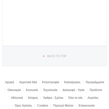
BACK TO TOP
Αρχική
Αγροτικά Νέα
Κτηνοτροφία
Καλλιέργειες
Προγράμματα
Οικονομία
Κοινωνία
Τεχνολογία
Διατροφή - Υγεία
Προϊόντα
Αθλητικά
Κόσμος
Άρθρα - Σχόλια
Όλα τα νέα
Αγγελίες
Όροι Χρήσης
Cookies
Περιοχή Μελών
Επικοινωνία