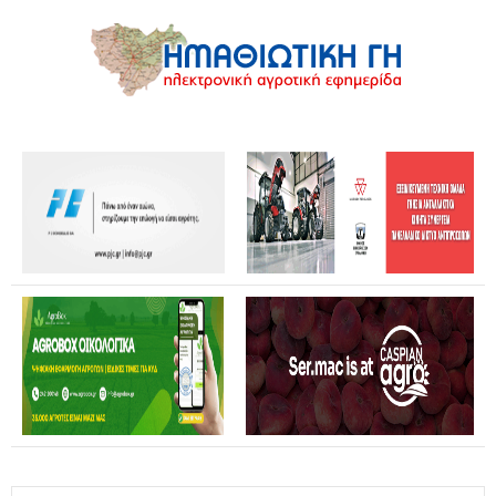
Καταστροφές από αγριογούρουνα: Ανοικτή επιστολή