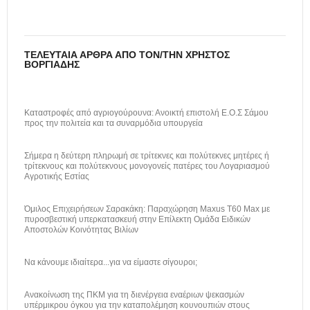
ΤΕΛΕΥΤΑΊΑ ΆΡΘΡΑ ΑΠΌ ΤΟΝ/ΤΗΝ ΧΡΉΣΤΟΣ
ΒΟΡΓΙΆΔΗΣ
Καταστροφές από αγριογούρουνα: Ανοικτή επιστολή Ε.Ο.Σ Σάμου
προς την πολιτεία και τα συναρμόδια υπουργεία
Σήμερα η δεύτερη πληρωμή σε τρίτεκνες και πολύτεκνες μητέρες ή
τρίτεκνους και πολύτεκνους μονογονείς πατέρες του Λογαριασμού
Αγροτικής Εστίας
Όμιλος Επιχειρήσεων Σαρακάκη: Παραχώρηση Maxus T60 Max με
πυροσβεστική υπερκατασκευή στην Επίλεκτη Ομάδα Ειδικών
Αποστολών Κοινότητας Βιλίων
Να κάνουμε ιδιαίτερα...για να είμαστε σίγουροι;
Ανακοίνωση της ΠΚΜ για τη διενέργεια εναέριων ψεκασμών
υπέρμικρου όγκου για την καταπολέμηση κουνουπιών στους