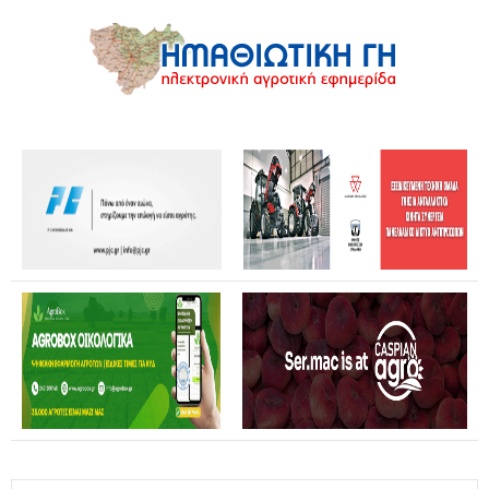
Θανάσης Καββαδάς: Θωρακίζεται όλη η χώρα απέναντι