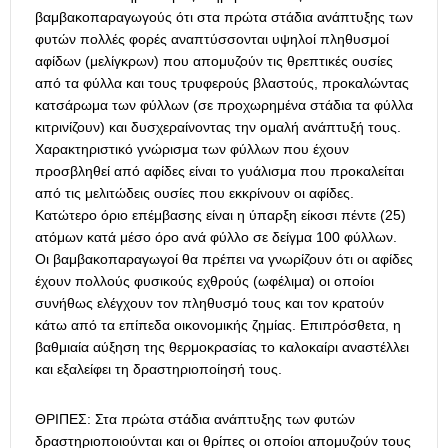
βαμβακοπαραγωγούς ότι στα πρώτα στάδια ανάπτυξης των
φυτών πολλές φορές αναπτύσσονται υψηλοί πληθυσμοί
αφίδων (μελίγκρων) που απομυζούν τις θρεπτικές ουσίες
από τα φύλλα και τους τρυφερούς βλαστούς, προκαλώντας
κατσάρωμα των φύλλων (σε προχωρημένα στάδια τα φύλλα
κιτρινίζουν) και δυσχεραίνοντας την ομαλή ανάπτυξή τους.
Χαρακτηριστικό γνώρισμα των φύλλων που έχουν
προσβληθεί από αφίδες είναι το γυάλισμα που προκαλείται
από τις μελιτώδεις ουσίες που εκκρίνουν οι αφίδες.
Κατώτερο όριο επέμβασης είναι η ύπαρξη είκοσι πέντε (25)
ατόμων κατά μέσο όρο ανά φύλλο σε δείγμα 100 φύλλων.
Οι βαμβακοπαραγωγοί θα πρέπει να γνωρίζουν ότι οι αφίδες
έχουν πολλούς φυσικούς εχθρούς (ωφέλιμα) οι οποίοι
συνήθως ελέγχουν τον πληθυσμό τους και τον κρατούν
κάτω από τα επίπεδα οικονομικής ζημίας. Επιπρόσθετα, η
βαθμιαία αύξηση της θερμοκρασίας το καλοκαίρι αναστέλλει
και εξαλείφει τη δραστηριοποίησή τους.
ΘΡΙΠΕΣ: Στα πρώτα στάδια ανάπτυξης των φυτών
δραστηριοποιούνται και οι θρίπες οι οποίοι απομυζούν τους