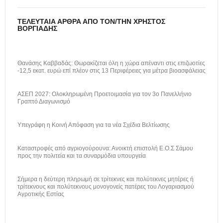
ΤΕΛΕΥΤΑΊΑ ΆΡΘΡΑ ΑΠΌ ΤΟΝ/ΤΗΝ ΧΡΉΣΤΟΣ
ΒΟΡΓΙΆΔΗΣ
Θανάσης Καββαδάς: Θωρακίζεται όλη η χώρα απέναντι στις επιζωοτίες
-12,5 εκατ. ευρώ επί πλέον στις 13 Περιφέρειες για μέτρα βιοασφάλειας
ΑΣΕΠ 2027: Ολοκληρωμένη Προετοιμασία για τον 3ο Πανελλήνιο
Γραπτό Διαγωνισμό
Υπεγράφη η Κοινή Απόφαση για τα νέα Σχέδια Βελτίωσης
Καταστροφές από αγριογούρουνα: Ανοικτή επιστολή Ε.Ο.Σ Σάμου
προς την πολιτεία και τα συναρμόδια υπουργεία
Σήμερα η δεύτερη πληρωμή σε τρίτεκνες και πολύτεκνες μητέρες ή
τρίτεκνους και πολύτεκνους μονογονείς πατέρες του Λογαριασμού
Αγροτικής Εστίας