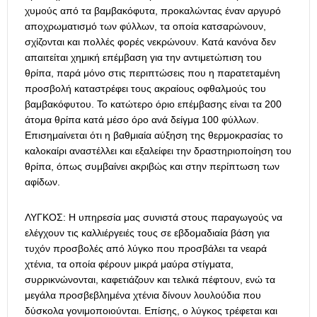
χυμούς από τα βαμβακόφυτα, προκαλώντας έναν αργυρό
αποχρωματισμό των φύλλων, τα οποία κατσαρώνουν,
σχίζονται και πολλές φορές νεκρώνουν. Κατά κανόνα δεν
απαιτείται χημική επέμβαση για την αντιμετώπιση του
θρίπα, παρά μόνο στις περιπτώσεις που η παρατεταμένη
προσβολή καταστρέφει τους ακραίους οφθαλμούς του
βαμβακόφυτου. Το κατώτερο όριο επέμβασης είναι τα 200
άτομα θρίπα κατά μέσο όρο ανά δείγμα 100 φύλλων.
Επισημαίνεται ότι η βαθμιαία αύξηση της θερμοκρασίας το
καλοκαίρι αναστέλλει και εξαλείφει την δραστηριοποίηση του
θρίπα, όπως συμβαίνει ακριβώς και στην περίπτωση των
αφίδων.
ΛΥΓΚΟΣ: Η υπηρεσία μας συνιστά στους παραγωγούς να
ελέγχουν τις καλλιέργειές τους σε εβδομαδιαία βάση για
τυχόν προσβολές από λύγκο που προσβάλει τα νεαρά
χτένια, τα οποία φέρουν μικρά μαύρα στίγματα,
συρρικνώνονται, καφετιάζουν και τελικά πέφτουν, ενώ τα
μεγάλα προσβεβλημένα χτένια δίνουν λουλούδια που
δύσκολα γονιμοποιούνται. Επίσης, ο λύγκος τρέφεται και