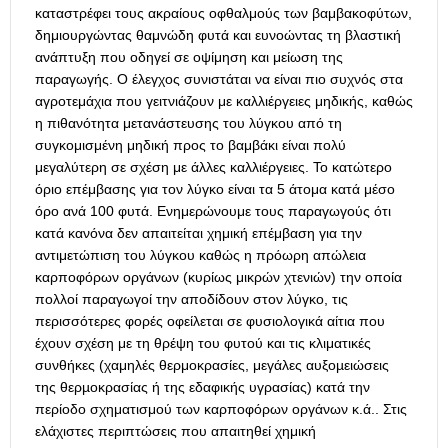
καταστρέφει τους ακραίους οφθαλμούς των βαμβακοφύτων,
δημιουργώντας θαμνώδη φυτά και ευνοώντας τη βλαστική
ανάπτυξη που οδηγεί σε οψίμηση και μείωση της
παραγωγής. Ο έλεγχος συνιστάται να είναι πιο συχνός στα
αγροτεμάχια που γειτνιάζουν με καλλιέργειες μηδικής, καθώς
η πιθανότητα μετανάστευσης του λύγκου από τη
συγκομισμένη μηδική προς το βαμβάκι είναι πολύ
μεγαλύτερη σε σχέση με άλλες καλλιέργειες. Το κατώτερο
όριο επέμβασης για τον λύγκο είναι τα 5 άτομα κατά μέσο
όρο ανά 100 φυτά. Ενημερώνουμε τους παραγωγούς ότι
κατά κανόνα δεν απαιτείται χημική επέμβαση για την
αντιμετώπιση του λύγκου καθώς η πρόωρη απώλεια
καρποφόρων οργάνων (κυρίως μικρών χτενιών) την οποία
πολλοί παραγωγοί την αποδίδουν στον λύγκο, τις
περισσότερες φορές οφείλεται σε φυσιολογικά αίτια που
έχουν σχέση με τη θρέψη του φυτού και τις κλιματικές
συνθήκες (χαμηλές θερμοκρασίες, μεγάλες αυξοµειώσεις
της θερµοκρασίας ή της εδαφικής υγρασίας) κατά την
περίοδο σχηματισμού των καρποφόρων οργάνων κ.ά.. Στις
ελάχιστες περιπτώσεις που απαιτηθεί χημική