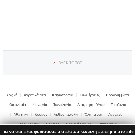
BACK TO TOP
Αρχική
Αγροτικά Νέα
Κτηνοτροφία
Καλλιέργειες
Προγράμματα
Οικονομία
Κοινωνία
Τεχνολογία
Διατροφή - Υγεία
Προϊόντα
Αθλητικά
Κόσμος
Άρθρα - Σχόλια
Όλα τα νέα
Αγγελίες
Όροι Χρήσης
Cookies
Περιοχή Μελών
Επικοινωνία
Για να σας εξασφαλίσουμε μια εξατομικευμένη εμπειρία στο site