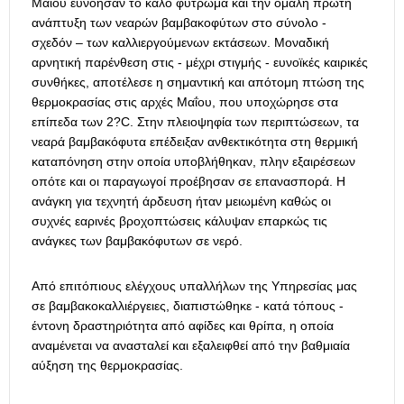
Μαΐου ευνόησαν το καλό φύτρωμα και την ομαλή πρώτη
ανάπτυξη των νεαρών βαμβακοφύτων στο σύνολο -
σχεδόν – των καλλιεργούμενων εκτάσεων. Μοναδική
αρνητική παρένθεση στις - μέχρι στιγμής - ευνοϊκές καιρικές
συνθήκες, αποτέλεσε η σημαντική και απότομη πτώση της
θερμοκρασίας στις αρχές Μαΐου, που υποχώρησε στα
επίπεδα των 2?C. Στην πλειοψηφία των περιπτώσεων, τα
νεαρά βαμβακόφυτα επέδειξαν ανθεκτικότητα στη θερμική
καταπόνηση στην οποία υποβλήθηκαν, πλην εξαιρέσεων
οπότε και οι παραγωγοί προέβησαν σε επανασπορά. Η
ανάγκη για τεχνητή άρδευση ήταν μειωμένη καθώς οι
συχνές εαρινές βροχοπτώσεις κάλυψαν επαρκώς τις
ανάγκες των βαμβακόφυτων σε νερό.
Από επιτόπιους ελέγχους υπαλλήλων της Υπηρεσίας μας
σε βαμβακοκαλλιέργειες, διαπιστώθηκε - κατά τόπους -
έντονη δραστηριότητα από αφίδες και θρίπα, η οποία
αναμένεται να ανασταλεί και εξαλειφθεί από την βαθμιαία
αύξηση της θερμοκρασίας.