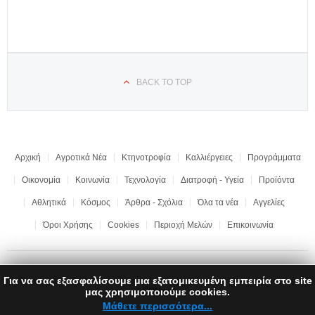
BACK TO TOP
Αρχική
Αγροτικά Νέα
Κτηνοτροφία
Καλλιέργειες
Προγράμματα
Οικονομία
Κοινωνία
Τεχνολογία
Διατροφή - Υγεία
Προϊόντα
Αθλητικά
Κόσμος
Άρθρα - Σχόλια
Όλα τα νέα
Αγγελίες
Όροι Χρήσης
Cookies
Περιοχή Μελών
Επικοινωνία
Για να σας εξασφαλίσουμε μια εξατομικευμένη εμπειρία στο site
Copyright © 2017 "Ημαθιώτικη Γη" | All rights reserved | Development by
μας χρησιμοποιούμε cookies.
LEONweb
Μάθετε περισσότερα...