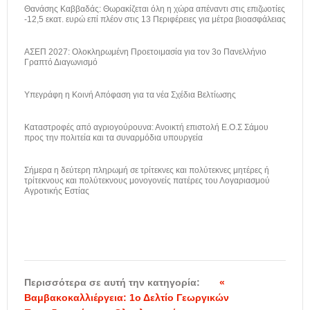
Θανάσης Καββαδάς: Θωρακίζεται όλη η χώρα απέναντι στις επιζωοτίες
-12,5 εκατ. ευρώ επί πλέον στις 13 Περιφέρειες για μέτρα βιοασφάλειας
ΑΣΕΠ 2027: Ολοκληρωμένη Προετοιμασία για τον 3ο Πανελλήνιο
Γραπτό Διαγωνισμό
Υπεγράφη η Κοινή Απόφαση για τα νέα Σχέδια Βελτίωσης
Καταστροφές από αγριογούρουνα: Ανοικτή επιστολή Ε.Ο.Σ Σάμου
προς την πολιτεία και τα συναρμόδια υπουργεία
Σήμερα η δεύτερη πληρωμή σε τρίτεκνες και πολύτεκνες μητέρες ή
τρίτεκνους και πολύτεκνους μονογονείς πατέρες του Λογαριασμού
Αγροτικής Εστίας
Περισσότερα σε αυτή την κατηγορία:
«
Βαμβακοκαλλιέργεια: 1ο Δελτίο Γεωργικών