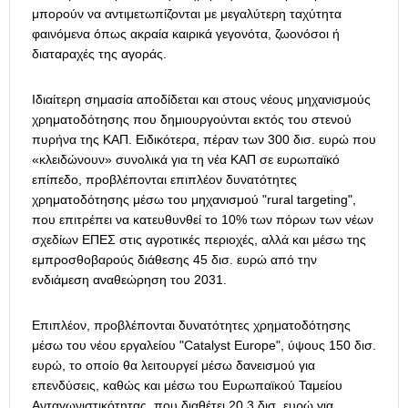
μπορούν να αντιμετωπίζονται με μεγαλύτερη ταχύτητα
φαινόμενα όπως ακραία καιρικά γεγονότα, ζωονόσοι ή
διαταραχές της αγοράς.
Ιδιαίτερη σημασία αποδίδεται και στους νέους μηχανισμούς
χρηματοδότησης που δημιουργούνται εκτός του στενού
πυρήνα της ΚΑΠ. Ειδικότερα, πέραν των 300 δισ. ευρώ που
«κλειδώνουν» συνολικά για τη νέα ΚΑΠ σε ευρωπαϊκό
επίπεδο, προβλέπονται επιπλέον δυνατότητες
χρηματοδότησης μέσω του μηχανισμού "rural targeting",
που επιτρέπει να κατευθυνθεί το 10% των πόρων των νέων
σχεδίων ΕΠΕΣ στις αγροτικές περιοχές, αλλά και μέσω της
εμπροσθοβαρούς διάθεσης 45 δισ. ευρώ από την
ενδιάμεση αναθεώρηση του 2031.
Επιπλέον, προβλέπονται δυνατότητες χρηματοδότησης
μέσω του νέου εργαλείου "Catalyst Europe", ύψους 150 δισ.
ευρώ, το οποίο θα λειτουργεί μέσω δανεισμού για
επενδύσεις, καθώς και μέσω του Ευρωπαϊκού Ταμείου
Ανταγωνιστικότητας, που διαθέτει 20,3 δισ. ευρώ για