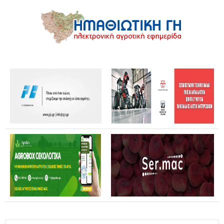
Θανάσης Καββαδάς: Θωρακίζεται όλη η χώρα απέναντι