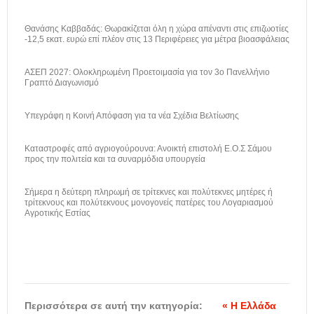
Θανάσης Καββαδάς: Θωρακίζεται όλη η χώρα απέναντι στις επιζωοτίες
-12,5 εκατ. ευρώ επί πλέον στις 13 Περιφέρειες για μέτρα βιοασφάλειας
ΑΣΕΠ 2027: Ολοκληρωμένη Προετοιμασία για τον 3ο Πανελλήνιο
Γραπτό Διαγωνισμό
Υπεγράφη η Κοινή Απόφαση για τα νέα Σχέδια Βελτίωσης
Καταστροφές από αγριογούρουνα: Ανοικτή επιστολή Ε.Ο.Σ Σάμου
προς την πολιτεία και τα συναρμόδια υπουργεία
Σήμερα η δεύτερη πληρωμή σε τρίτεκνες και πολύτεκνες μητέρες ή
τρίτεκνους και πολύτεκνους μονογονείς πατέρες του Λογαριασμού
Αγροτικής Εστίας
Περισσότερα σε αυτή την κατηγορία:
« Η Ελλάδα