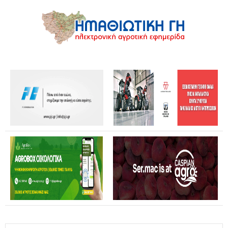
Θανάσης Καββαδάς: Θωρακίζεται όλη η χώρα απέναντι