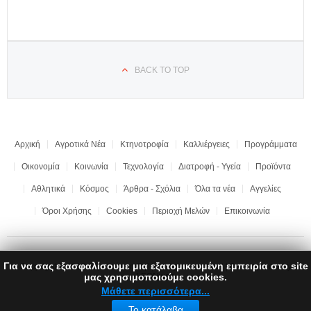
BACK TO TOP
Αρχική
Αγροτικά Νέα
Κτηνοτροφία
Καλλιέργειες
Προγράμματα
Οικονομία
Κοινωνία
Τεχνολογία
Διατροφή - Υγεία
Προϊόντα
Αθλητικά
Κόσμος
Άρθρα - Σχόλια
Όλα τα νέα
Αγγελίες
Όροι Χρήσης
Cookies
Περιοχή Μελών
Επικοινωνία
Για να σας εξασφαλίσουμε μια εξατομικευμένη εμπειρία στο site
Copyright © 2017 "Ημαθιώτικη Γη" | All rights reserved | Development by
μας χρησιμοποιούμε cookies.
LEONweb
Μάθετε περισσότερα...
Το κατάλαβα