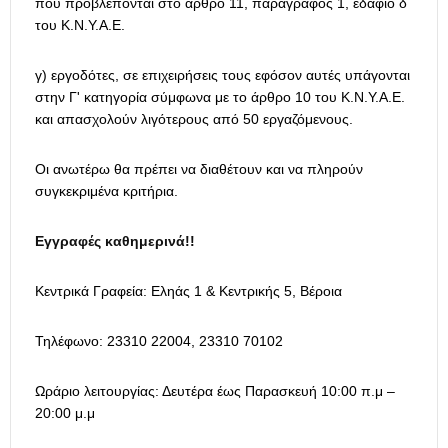
που προβλέπονται στο άρθρο 11, παράγραφος 1, εδάφιο δ
του Κ.Ν.Υ.Α.Ε.
γ) εργοδότες, σε επιχειρήσεις τους εφόσον αυτές υπάγονται
στην Γ' κατηγορία σύμφωνα με το άρθρο 10 του Κ.Ν.Υ.Α.Ε.
και απασχολούν λιγότερους από 50 εργαζόμενους.
Οι ανωτέρω θα πρέπει να διαθέτουν και να πληρούν
συγκεκριμένα κριτήρια.
Εγγραφές καθημερινά!!
Κεντρικά Γραφεία: Εληάς 1 & Κεντρικής 5, Βέροια
Τηλέφωνο: 23310 22004, 23310 70102
Ωράριο λειτουργίας: Δευτέρα έως Παρασκευή 10:00 π.μ –
20:00 μ.μ