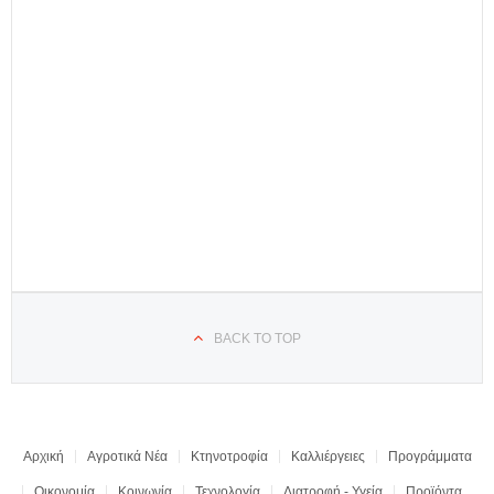
BACK TO TOP
Αρχική
Αγροτικά Νέα
Κτηνοτροφία
Καλλιέργειες
Προγράμματα
Οικονομία
Κοινωνία
Τεχνολογία
Διατροφή - Υγεία
Προϊόντα