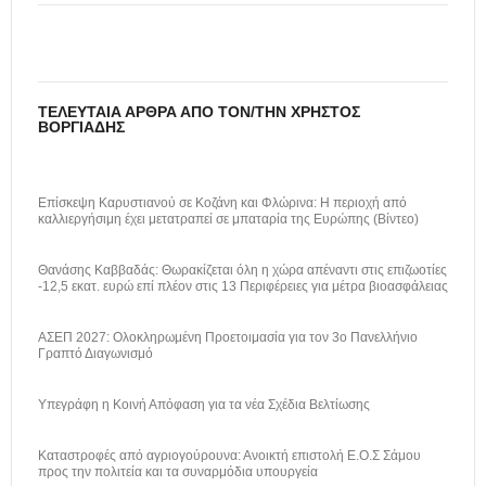
ΤΕΛΕΥΤΑΊΑ ΆΡΘΡΑ ΑΠΌ ΤΟΝ/ΤΗΝ ΧΡΉΣΤΟΣ
ΒΟΡΓΙΆΔΗΣ
Επίσκεψη Καρυστιανού σε Κοζάνη και Φλώρινα: Η περιοχή από
καλλιεργήσιμη έχει μετατραπεί σε μπαταρία της Ευρώπης (Βίντεο)
Θανάσης Καββαδάς: Θωρακίζεται όλη η χώρα απέναντι στις επιζωοτίες
-12,5 εκατ. ευρώ επί πλέον στις 13 Περιφέρειες για μέτρα βιοασφάλειας
ΑΣΕΠ 2027: Ολοκληρωμένη Προετοιμασία για τον 3ο Πανελλήνιο
Γραπτό Διαγωνισμό
Υπεγράφη η Κοινή Απόφαση για τα νέα Σχέδια Βελτίωσης
Καταστροφές από αγριογούρουνα: Ανοικτή επιστολή Ε.Ο.Σ Σάμου
προς την πολιτεία και τα συναρμόδια υπουργεία