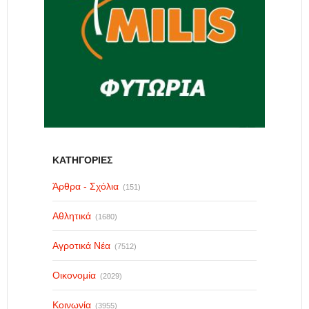
ΚΑΤΗΓΟΡΙΕΣ
Άρθρα - Σχόλια
(151)
Αθλητικά
(1680)
Αγροτικά Νέα
(7512)
Οικονομία
(2029)
Κοινωνία
(3955)