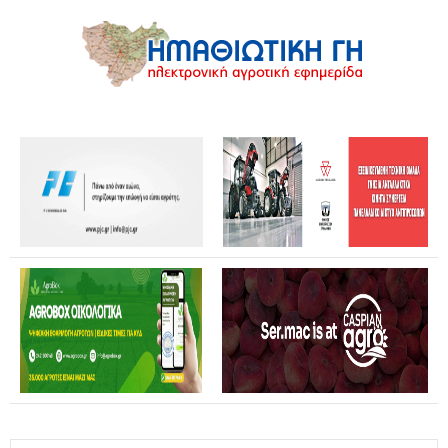
Επίσκεψη Καρυστιανού σε Κοζάνη και Φλώρινα: Η