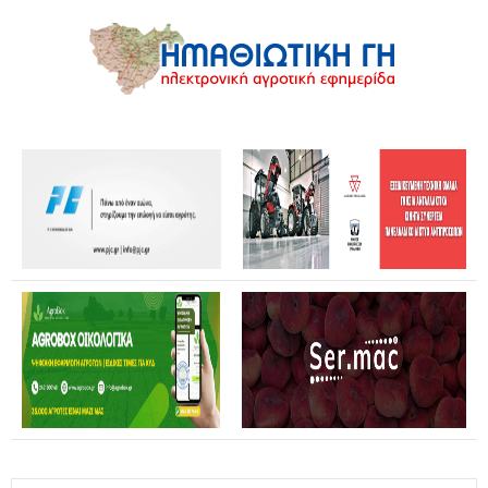
Επίσκεψη Καρυστιανού σε Κοζάνη και Φλώρινα: Η