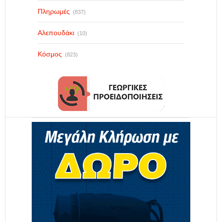
Πληρωμές
(837)
Αλεπουδάκι
(10)
Κόσμος
(823)