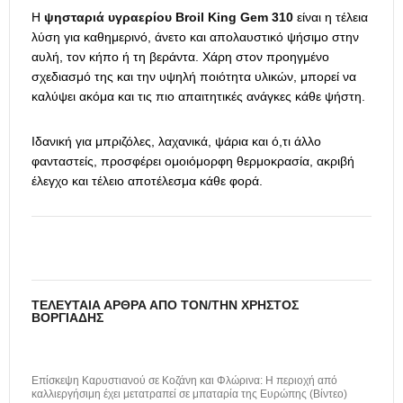
Η
ψησταριά υγραερίου Broil King Gem 310
είναι η τέλεια
λύση για καθημερινό, άνετο και απολαυστικό ψήσιμο στην
αυλή, τον κήπο ή τη βεράντα. Χάρη στον προηγμένο
σχεδιασμό της και την υψηλή ποιότητα υλικών, μπορεί να
καλύψει ακόμα και τις πιο απαιτητικές ανάγκες κάθε ψήστη.
Ιδανική για μπριζόλες, λαχανικά, ψάρια και ό,τι άλλο
φανταστείς, προσφέρει ομοιόμορφη θερμοκρασία, ακριβή
έλεγχο και τέλειο αποτέλεσμα κάθε φορά.
ΤΕΛΕΥΤΑΊΑ ΆΡΘΡΑ ΑΠΌ ΤΟΝ/ΤΗΝ ΧΡΉΣΤΟΣ
ΒΟΡΓΙΆΔΗΣ
Επίσκεψη Καρυστιανού σε Κοζάνη και Φλώρινα: Η περιοχή από
καλλιεργήσιμη έχει μετατραπεί σε μπαταρία της Ευρώπης (Βίντεο)