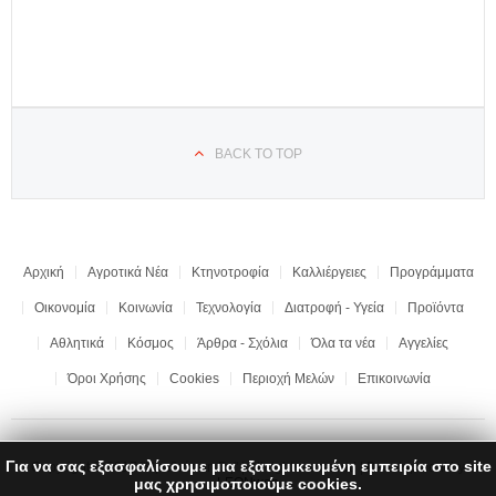
BACK TO TOP
Αρχική
Αγροτικά Νέα
Κτηνοτροφία
Καλλιέργειες
Προγράμματα
Οικονομία
Κοινωνία
Τεχνολογία
Διατροφή - Υγεία
Προϊόντα
Αθλητικά
Κόσμος
Άρθρα - Σχόλια
Όλα τα νέα
Αγγελίες
Όροι Χρήσης
Cookies
Περιοχή Μελών
Επικοινωνία
Για να σας εξασφαλίσουμε μια εξατομικευμένη εμπειρία στο site
Copyright © 2017 "Ημαθιώτικη Γη" | All rights reserved | Development by
LEONweb
μας χρησιμοποιούμε cookies.