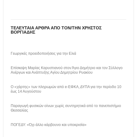
ΤΕΛΕΥΤΑΊΑ ΆΡΘΡΑ ΑΠΌ ΤΟΝ/ΤΗΝ ΧΡΉΣΤΟΣ
ΒΟΡΓΙΆΔΗΣ
Γεωργικές προειδοποιήσεις για την Ελιά
Επίσκεψη Μαρίας Καρυστιανού στον Άγιο Δημήτριο και τον Σύλλογο
Ανέργων και Ανάπτυξης Αγίου Δημητρίου Ρυακίου
Ο «χάρτης» των πληρωμών από e-ΕΦΚΑ, ΔΥΠΑ για την περίοδο 10
έως 14 Αυγούστου
Παραγωγή φυσικών οίνων χωρίς συντηρητικά από το πανεπιστήμιο
Θεσσαλίας
ΠΟΓΕΔΥ: «Όχι άλλο κάρβουνο και υποκρισία»