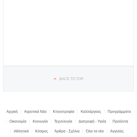
BACK TO TOP
Αρχική
Αγροτικά Νέα
Κτηνοτροφία
Καλλιέργειες
Προγράμματα
Οικονομία
Κοινωνία
Τεχνολογία
Διατροφή - Υγεία
Προϊόντα
Αθλητικά
Κόσμος
Άρθρα - Σχόλια
Όλα τα νέα
Αγγελίες