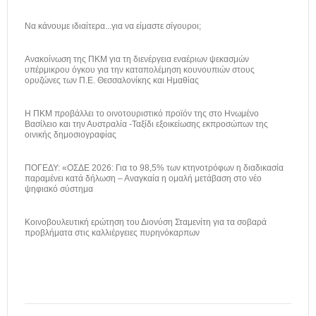
Να κάνουμε ιδιαίτερα...για να είμαστε σίγουροι;
Ανακοίνωση της ΠΚΜ για τη διενέργεια εναέριων ψεκασμών
υπέρμικρου όγκου για την καταπολέμηση κουνουπιών στους
ορυζώνες των Π.Ε. Θεσσαλονίκης και Ημαθίας
H ΠΚΜ προβάλλει το οινοτουριστικό προϊόν της στο Ηνωμένο
Βασίλειο και την Αυστραλία -Ταξίδι εξοικείωσης εκπροσώπων της
οινικής δημοσιογραφίας
ΠΟΓΕΔΥ: «ΟΣΔΕ 2026: Για το 98,5% των κτηνοτρόφων η διαδικασία
παραμένει κατά δήλωση – Αναγκαία η ομαλή μετάβαση στο νέο
ψηφιακό σύστημα
Κοινοβουλευτική ερώτηση του Διονύση Σταμενίτη για τα σοβαρά
προβλήματα στις καλλιέργειες πυρηνόκαρπων