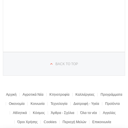
BACK TO TOP
Αρχική
Αγροτικά Νέα
Κτηνοτροφία
Καλλιέργειες
Προγράμματα
Οικονομία
Κοινωνία
Τεχνολογία
Διατροφή - Υγεία
Προϊόντα
Αθλητικά
Κόσμος
Άρθρα - Σχόλια
Όλα τα νέα
Αγγελίες
Όροι Χρήσης
Cookies
Περιοχή Μελών
Επικοινωνία