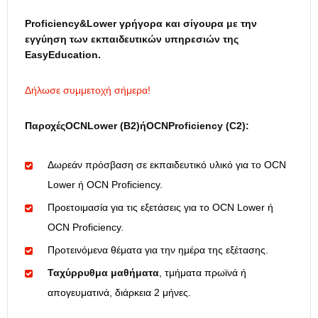
Proficiency&
Lower γρήγορα και σίγουρα με την
εγγύηση των εκπαιδευτικών υπηρεσιών της
EasyEducation.
Δήλωσε συμμετοχή σήμερα!
Παροχές
OCNLower (
B2)ή
OCNProficiency (
C2):
Δωρεάν πρόσβαση σε εκπαιδευτικό υλικό για το OCN
Lower ή OCN Proficiency.
Προετοιμασία για τις εξετάσεις για το OCN Lower ή
OCN Proficiency.
Προτεινόμενα θέματα για την ημέρα της εξέτασης.
Ταχύρρυθμα μαθήματα
, τμήματα πρωϊνά ή
απογευματινά, διάρκεια 2 μήνες.