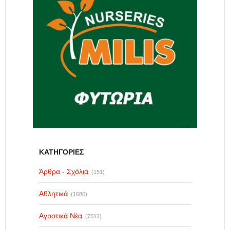
ΚΑΤΗΓΟΡΙΕΣ
Άρθρα - Σχόλια
(151)
Αθλητικά
(1680)
Αγροτικά Νέα
(7512)