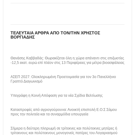
ΤΕΛΕΥΤΑΊΑ ΆΡΘΡΑ ΑΠΌ ΤΟΝ/ΤΗΝ ΧΡΉΣΤΟΣ
ΒΟΡΓΙΆΔΗΣ
Θανάσης Καββαδάς: Θωρακίζεται όλη η χώρα απέναντι στις επιζωοτίες
-12,5 εκατ. ευρώ επί πλέον στις 13 Περιφέρειες για μέτρα βιοασφάλειας
ΑΣΕΠ 2027: Ολοκληρωμένη Προετοιμασία για τον 3ο Πανελλήνιο
Γραπτό Διαγωνισμό
Υπεγράφη η Κοινή Απόφαση για τα νέα Σχέδια Βελτίωσης
Καταστροφές από αγριογούρουνα: Ανοικτή επιστολή Ε.Ο.Σ Σάμου
προς την πολιτεία και τα συναρμόδια υπουργεία
Σήμερα η δεύτερη πληρωμή σε τρίτεκνες και πολύτεκνες μητέρες ή
τρίτεκνους και πολύτεκνους μονογονείς πατέρες του Λογαριασμού