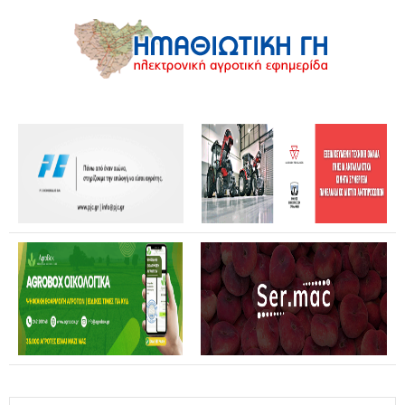
Θανάσης Καββαδάς: Θωρακίζεται όλη η χώρα απέναντι