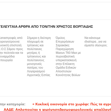
ΤΕΛΕΥΤΑΊΑ ΆΡΘΡΑ ΑΠΌ ΤΟΝ/ΤΗΝ ΧΡΉΣΤΟΣ ΒΟΡΓΙΆΔΗΣ
Καταστροφές από
Σήμερα η δεύτερη
Όμιλος
Να κάνουμε
γριογούρουνα:
πληρωμή σε
Επιχειρήσεων
ιδιαίτερα...για να
νοικτή επιστολή
τρίτεκνες και
Σαρακάκη:
είμαστε σίγουροι;
.Ο.Σ Σάμου προς
πολύτεκνες
Παραχώρηση
ην πολιτεία και τα
μητέρες ή
Maxus T60 Max με
συναρμόδια
τρίτεκνους και
πυροσβεστική
πουργεία
πολύτεκνους
υπερκατασκευή
μονογονείς
στην Επίλεκτη
πατέρες του
Ομάδα Ειδικών
Λογαριασμού
Αποστολών
Αγροτικής Εστίας
Κοινότητας Βιλίων
την κατηγορία:
« Κυκλική οικονομία στο χωράφι: Πώς τα αγρ
ΑΑΔΕ: Απλοποιείται η χορήγησηδασμοφορολογικής απαλλαγ