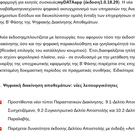
εφαρμογή για κινητές συσκευές
myDATAapp (έκδοση1.0.18.29
). Η νέα
αναβάθμισηενισχύειτον ψηφιακό εκσυγχρονισμό των υπηρεσιών της Ανε
Δημοσίων Εσόδων και διευκολύνειτην ομαλή ένταξη των επιχειρήσεων σ
της Β’ Φάσης της Ψηφιακής Διακίνησης Αποθεμάτων.
Ηνέα έκδοσηεμπλουτίζεται με λειτουργίες που αφορούν τόσο την έκδο
διακίνησης όσο και την ψηφιακή παρακολούθηση και ιχνηλασιμότητά τ
QRcodeή επιλογής του κατάλληλου κουμπιού). Έτσι,διασφαλίζεται ηπλ
το ισχύον φορολογικό πλαίσιο, ενώ - σε συνδυασμό με την μετάθεση τη
έναρξης της υποχρεωτικής εφαρμογής της Β΄Φάσης-παρέχεται στις επιχε
εκτεταμένη δοκιμαστική περίοδος σε πραγματικές συνθήκες. Ειδικότερα:
Ψηφιακή διακίνηση αποθεμάτων: νέες λειτουργικότητες
Προστίθενται νέοι τύποι Παραστατικών Διακίνησης: 9.1-Δελτίο Απ
Συσχετιζόμενο, 9.2-Συγκεντρωτικό Δελτίο Αποστολής και 10.2-Δελτ
Παραλαβής.
Παρέχεται δυνατότητα έκδοσης Δελτίου Αποστολής με ένδειξη «Αντ