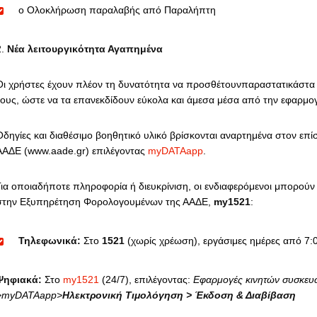
o Ολοκλήρωση παραλαβής από Παραλήπτη
Νέα λειτουργικότητα Αγαπημένα
Οι χρήστες έχουν πλέον τη δυνατότητα να προσθέτουνπαραστατικάστ
τους, ώστε να τα επανεκδίδουν εύκολα και άμεσα μέσα από την εφαρμο
Οδηγίες και διαθέσιμο βοηθητικό υλικό βρίσκονται αναρτημένα στον επί
ΑΑΔΕ (www.aade.gr) επιλέγοντας
myDATAapp
.
Για οποιαδήποτε πληροφορία ή διευκρίνιση, οι ενδιαφερόμενοι μπορούν
στην Εξυπηρέτηση Φορολογουμένων της ΑΑΔΕ,
my1521
:
Τηλεφωνικά:
Στο
1521
(χωρίς χρέωση), εργάσιμες ημέρες από 7:0
Ψηφιακά:
Στο
my1521
(24/7), επιλέγοντας:
Εφαρμογές κινητών συσκευ
>myDATAapp>
Ηλεκτρονική Τιμολόγηση > Έκδοση & Διαβίβαση