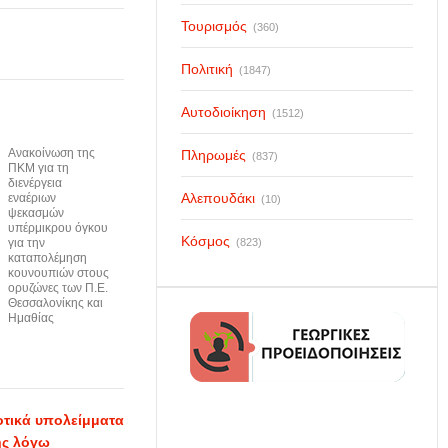
Τουρισμός
(360)
Πολιτική
(1847)
Αυτοδιοίκηση
(1512)
Ανακοίνωση της
Πληρωμές
(837)
ΠΚΜ για τη
διενέργεια
Αλεπουδάκι
εναέριων
(10)
ψεκασμών
υπέρμικρου όγκου
Κόσμος
για την
(823)
καταπολέμηση
κουνουπιών στους
ορυζώνες των Π.Ε.
Θεσσαλονίκης και
Ημαθίας
οτικά υπολείμματα
ής λόγω