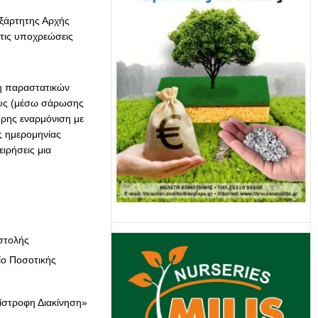
ξάρτητης Αρχής
τις υποχρεώσεις
ση παραστατικών
ους (μέσω σάρωσης
ήρης εναρμόνιση με
ς ημερομηνίας
ιρήσεις μια
οστολής
ίο Ποσοτικής
ίστροφη Διακίνηση»