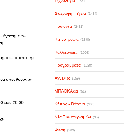
Τεχνολογία
(1364)
Διατροφή - Υγεία
(1454)
Προϊόντα
(2451)
α «Αγαπημένα»
Κτηνοτροφία
(1290)
γή.
Καλλιέργειες
(1804)
σημο ιστότοπο της
Προγράμματα
(1620)
Αγγελίες
(159)
 να απευθύνονται
ΜΠΛΟΚΑκια
(51)
0 έως 20:00.
Κήπος - Βότανα
(360)
Νέα Συνεταιρισμών
(35)
ών
Φύση
(283)