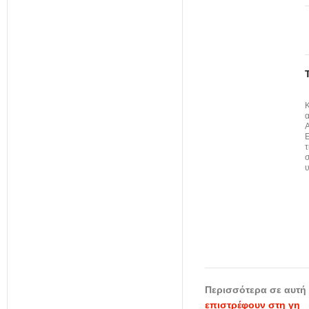
α
Α
Ε
τ
υ
Περισσότερα σε αυτή 
επιστρέφουν στη γη