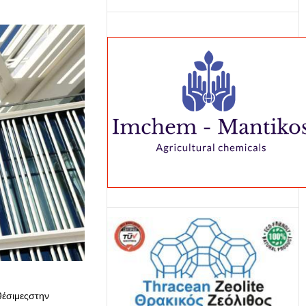
αθέσιμεςστην