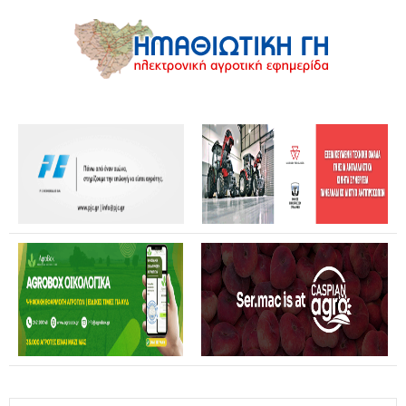
Καταστροφές από αγριογούρουνα: Ανοικτή επιστολή