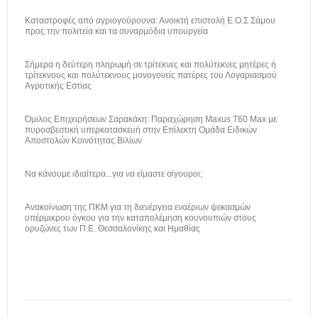
Καταστροφές από αγριογούρουνα: Ανοικτή επιστολή Ε.Ο.Σ Σάμου
προς την πολιτεία και τα συναρμόδια υπουργεία
Σήμερα η δεύτερη πληρωμή σε τρίτεκνες και πολύτεκνες μητέρες ή
τρίτεκνους και πολύτεκνους μονογονείς πατέρες του Λογαριασμού
Αγροτικής Εστίας
Όμιλος Επιχειρήσεων Σαρακάκη: Παραχώρηση Maxus T60 Max με
πυροσβεστική υπερκατασκευή στην Επίλεκτη Ομάδα Ειδικών
Αποστολών Κοινότητας Βιλίων
Να κάνουμε ιδιαίτερα...για να είμαστε σίγουροι;
Ανακοίνωση της ΠΚΜ για τη διενέργεια εναέριων ψεκασμών
υπέρμικρου όγκου για την καταπολέμηση κουνουπιών στους
ορυζώνες των Π.Ε. Θεσσαλονίκης και Ημαθίας