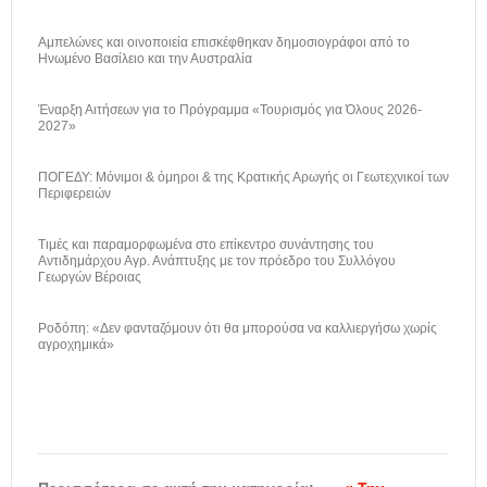
Αμπελώνες και οινοποιεία επισκέφθηκαν δημοσιογράφοι από το
Ηνωμένο Βασίλειο και την Αυστραλία
Έναρξη Αιτήσεων για το Πρόγραμμα «Τουρισμός για Όλους 2026-
2027»
ΠΟΓΕΔΥ: Μόνιμοι & όμηροι & της Κρατικής Αρωγής οι Γεωτεχνικοί των
Περιφερειών
Τιμές και παραμορφωμένα στο επίκεντρο συνάντησης του
Αντιδημάρχου Αγρ. Ανάπτυξης με τον πρόεδρο του Συλλόγου
Γεωργών Βέροιας
Ροδόπη: «Δεν φανταζόμουν ότι θα μπορούσα να καλλιεργήσω χωρίς
αγροχημικά»