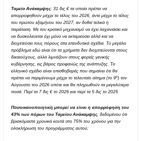
Ταμείο Ανάκαμψης
:
31 δις € τα οποία πρέπει να
απορροφηθούν μέχρι το τέλος του 2026, άντε μέχρι το τέλος
του πρώτου εξαμήνου του 2027, αν δοθεί τελικά η
παράταση. Με τον κρατικό μηχανισμό να έχει λαχανιάσει και
να δυσκολεύεται όχι μόνο να εκταμιεύσει αλλά και να
διοχετεύσει τους πόρους στα επενδυτικά σχέδια. Το μεγάλο
πρόβλημα εδώ είναι ότι τα χρήματα δεν διοχετεύονται στους
δικαιούχους, αλλά λιμνάζουν στους φορείς γενικής
κυβέρνησης, εις βάρος προφανώς της ανάπτυξης. Το
ελληνικό σχέδιο είναι οπισθοβαρές που σημαίνει ότι θα
ο
πρέπει να περιμένουμε μέχρι το τελευταίο αίτημα (το 9
) τον
Αύγουστο του 2026 οπότε και θα πληρωθούν τα μεγαλύτερα
ποσά. Περί τα 7 δις € το 2026 και περί τα 5 δις το 2025.
Πόσοικανοποιητική μπορεί να είναι η απορρόφηση του
43% των πόρων του Ταμείου Ανάκαμψης
, δεδομένου ότι
βρισκόμαστε χρονικά κοντά στο 75% του χρόνου για την
ολοκλήρωση του προγράμματος αυτού;