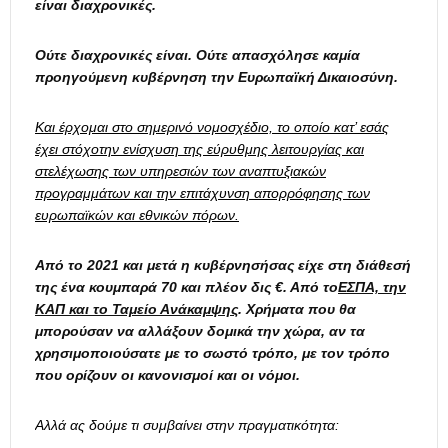
είναι διαχρονικές.
Ούτε διαχρονικές είναι. Ούτε απασχόλησε καμία
προηγούμενη κυβέρνηση την Ευρωπαϊκή Δικαιοσύνη.
Και έρχομαι στο σημερινό νομοσχέδιο, το οποίο κατ’ εσάς
έχει στόχοτ
ην ενίσχυση της εύρυθμης λειτουργίας και
στελέχωσης των υπηρεσιών των αναπτυξιακών
προγραμμάτων και την επιτάχυνση απορρόφησης των
ευρωπαϊκών και εθνικών πόρων.
Από το 2021 και μετά η κυβέρνησήσας είχε στη διάθεσή
της ένα κουμπαρά 70 και πλέον δις €. Από το
ΕΣΠΑ, την
ΚΑΠ και το Ταμείο Ανάκαμψης
. Χρήματα που θα
μπορούσαν να αλλάξουν δομικά την χώρα, αν τα
χρησιμοποιούσατε με το σωστό τρόπο, με τον τρόπο
που ορίζουν οι κανονισμοί και οι νόμοι.
Αλλά ας δούμε τι συμβαίνει στην πραγματικότητα: