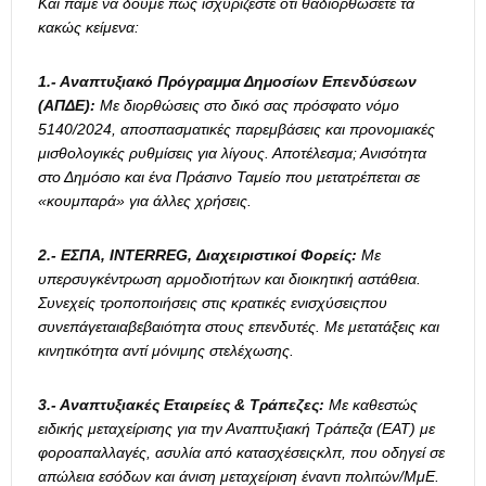
Και πάμε να δούμε πως ισχυρίζεστε ότι θαδιορθώσετε τα
κακώς κείμενα:
1.- Αναπτυξιακό Πρόγραμμα Δημοσίων Επενδύσεων
(ΑΠΔΕ):
Με διορθώσεις στο δικό σας πρόσφατο νόμο
5140/2024, αποσπασματικές παρεμβάσεις και προνομιακές
μισθολογικές ρυθμίσεις για λίγους. Αποτέλεσμα; Ανισότητα
στο Δημόσιο και ένα Πράσινο Ταμείο που μετατρέπεται σε
«κουμπαρά» για άλλες χρήσεις.
2.- ΕΣΠΑ, INTERREG, Διαχειριστικοί Φορείς:
Με
υπερσυγκέντρωση αρμοδιοτήτων και διοικητική αστάθεια.
Συνεχείς τροποποιήσεις στις κρατικές ενισχύσειςπου
συνεπάγεταιαβεβαιότητα στους επενδυτές. Με μετατάξεις και
κινητικότητα αντί μόνιμης στελέχωσης.
3.- Αναπτυξιακές Εταιρείες & Τράπεζες:
Με καθεστώς
ειδικής μεταχείρισης για την Αναπτυξιακή Τράπεζα (ΕΑΤ) με
φοροαπαλλαγές, ασυλία από κατασχέσειςκλπ, που οδηγεί σε
απώλεια εσόδων και άνιση μεταχείριση έναντι πολιτών/ΜμΕ.