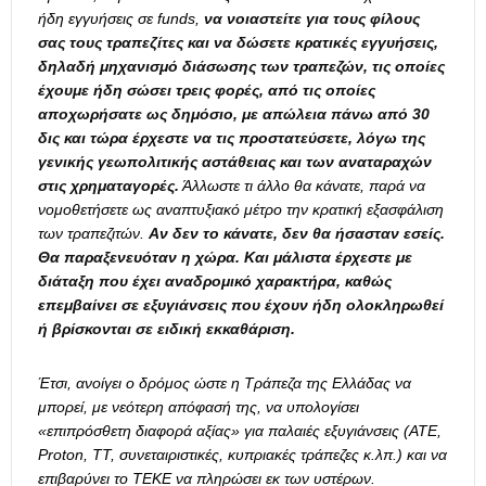
ήδη εγγυήσεις σε
funds
,
να νοιαστείτε για τους φίλους
σας τους τραπεζίτες και να δώσετε κρατικές εγγυήσεις,
δηλαδή μηχανισμό διάσωσης των τραπεζών, τις οποίες
έχουμε ήδη σώσει τρεις φορές, από τις οποίες
αποχωρήσατε ως δημόσιο, με απώλεια πάνω από 30
δις και τώρα έρχεστε να τις προστατεύσετε, λόγω της
γενικής γεωπολιτικής αστάθειας και των αναταραχών
στις χρηματαγορές.
Άλλωστε τι άλλο θα κάνατε, παρά να
νομοθετήσετε ως αναπτυξιακό μέτρο την κρατική εξασφάλιση
των τραπεζιτών.
Αν δεν το κάνατε, δεν θα ήσασταν εσείς.
Θα παραξενευόταν η χώρα. Και μάλιστα έρχεστε με
διάταξη που έχει αναδρομικό χαρακτήρα, καθώς
επεμβαίνει σε εξυγιάνσεις που έχουν ήδη ολοκληρωθεί
ή βρίσκονται σε ειδική εκκαθάριση.
Έτσι, ανοίγει ο δρόμος ώστε η Τράπεζα της Ελλάδας να
μπορεί, με νεότερη απόφασή της, να υπολογίσει
«επιπρόσθετη διαφορά αξίας» για παλαιές εξυγιάνσεις (ΑΤΕ,
Proton, ΤΤ, συνεταιριστικές, κυπριακές τράπεζες κ.λπ.) και να
επιβαρύνει το ΤΕΚΕ να πληρώσει εκ των υστέρων.