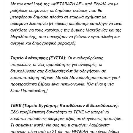
Με την απαλλαγή της «ΜΕΤΑΒΑΣΗ ΑΕ» από ΕΝΦΙΑ και με
ρυθμίσεις επιφανείας σε δημόσιες εκτάσεις που θα
μεταφέρουν δημόσιο πλούτο σε εταιρικά σχήματα με
αδιαφανή λειτουργία.
[Η «δίκαιη μετάβαση» καταλήγει να είναι
ανέκδοτο για τους κατοίκους της Δυτικής Μακεδονίας και της
Μεγαλόπολης, που συνεχίζουν να βιώνουν εγκατάλειψη και
ανεργία και δημογραφικό μαρασμό].
Ταμείο Ανάκαμψης (ΕΥΣΤΑ):
Οι αναδιαρθρώσεις
υπηρεσιών, οι νέες αρμοδιότητες για αναφορές, οι
διευκολύνσεις στις διαδικασίεςκλπ θα οδηγήσουν σε
κατασπατάληση πόρων. Με νέα Μονάδα Δημοσιότητας γιατί
προτεραιότητα βέβαια είναι ηεπικοινωνία. [
Θα είναι η νέα
λίστα Παπαθανάση;
]
ΤΕΚΕ (Ταμείο Εγγύησης Καταθέσεων & Επενδύσεων):
Εδώ προβλέπεταιη δυνατότητα το ΤΕΚΕ να μπορεί να
καλύπτει πρόσθετες διαφορές αξίας σε εξυγιάνσεις τραπεζών.
Τι σημαίνει αυτό;
Να σας πω τι σημαίνει: Λαμβάνεται
πρόνοια, πέρα από τα 21 δις του ΗΡΑΚΛΗ που έχετε δώσει