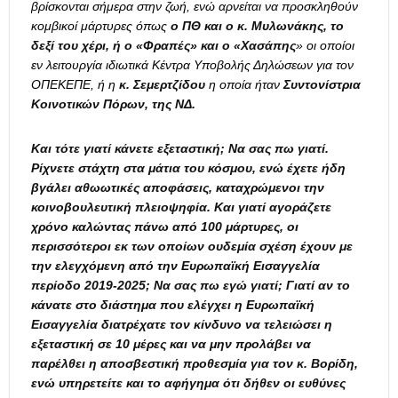
βρίσκονται σήμερα στην ζωή, ενώ αρνείται να προσκληθούν
κομβικοί μάρτυρες όπως
ο ΠΘ και ο κ. Μυλωνάκης, το
δεξί του χέρι, ή ο «Φραπές» και ο «Χασάπης
» οι οποίοι
εν λειτουργία ιδιωτικά Κέντρα Υποβολής Δηλώσεων για τον
ΟΠΕΚΕΠΕ, ή η
κ. Σεμερτζίδου
η οποία ήταν
Συντονίστρια
Κοινοτικών Πόρων, της ΝΔ.
Και τότε γιατί κάνετε εξεταστική; Να σας πω γιατί.
Ρίχνετε στάχτη στα μάτια του κόσμου, ενώ έχετε ήδη
βγάλει αθωωτικές αποφάσεις, καταχρώμενοι την
κοινοβουλευτική πλειοψηφία. Και γιατί αγοράζετε
χρόνο καλώντας πάνω από 100 μάρτυρες, οι
περισσότεροι εκ των οποίων ουδεμία σχέση έχουν με
την ελεγχόμενη από την Ευρωπαϊκή Εισαγγελία
περίοδο 2019-2025; Να σας πω εγώ γιατί; Γιατί αν το
κάνατε στο διάστημα που ελέγχει η Ευρωπαϊκή
Εισαγγελία διατρέχατε τον κίνδυνο να τελειώσει η
εξεταστική σε 10 μέρες και να μην προλάβει να
παρέλθει η αποσβεστική προθεσμία για τον κ. Βορίδη,
ενώ υπηρετείτε και το αφήγημα ότι δήθεν οι ευθύνες