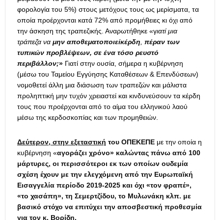
φορολογία του 5%) στους μετόχους τους ως μερίσματα, τα
οποία προέρχονται κατά 72% από προμήθειες κι όχι από
την άσκηση της τραπεζικής. Αναρωτήθηκε «γ
ιατί μια
τράπεζα να
μην αποθεματοποιείκέρδη
,
πέραν των
τυπικών προβλέψεων, σε ένα τόσο ρευστό
περιβάλλον;
»
Γιατί στην ουσία, σήμερα η κυβέρνηση
(μέσω του Ταμείου Εγγύησης Καταθέσεων & Επενδύσεων)
νομοθετεί άλλη μια διάσωση των τραπεζών και μάλιστα
προληπτική μην τυχόν χρειαστεί και κινδυνεύσουν τα κέρδη
τους που προέρχονται από το αίμα του ελληνικού λαού
μέσω της κερδοσκοπίας και των προμηθειών.
Δεύτερον, στην εξεταστική
του ΟΠΕΚΕΠΕ
με την οποία η
κυβέρνηση «
αγοράζει χρόνο» καλώντας πάνω από 100
μάρτυρες, οι περισσότεροι εκ των οποίων ουδεμία
σχέση έχουν με την ελεγχόμενη από την Ευρωπαϊκή
Εισαγγελία περίοδο 2019-2025 και όχι «τον φραπέ»,
«το χασάπη», τη Σεμερτζίδου, το Μυλωνάκη κλπ. με
βασικό στόχο να επιτύχει την αποσβεστική προθεσμία
για τον κ. Βορίδη.