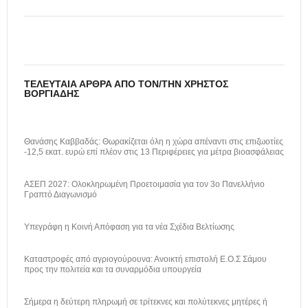
ΤΕΛΕΥΤΑΊΑ ΆΡΘΡΑ ΑΠΌ ΤΟΝ/ΤΗΝ ΧΡΉΣΤΟΣ
ΒΟΡΓΙΆΔΗΣ
Θανάσης Καββαδάς: Θωρακίζεται όλη η χώρα απέναντι στις επιζωοτίες
-12,5 εκατ. ευρώ επί πλέον στις 13 Περιφέρειες για μέτρα βιοασφάλειας
ΑΣΕΠ 2027: Ολοκληρωμένη Προετοιμασία για τον 3ο Πανελλήνιο
Γραπτό Διαγωνισμό
Υπεγράφη η Κοινή Απόφαση για τα νέα Σχέδια Βελτίωσης
Καταστροφές από αγριογούρουνα: Ανοικτή επιστολή Ε.Ο.Σ Σάμου
προς την πολιτεία και τα συναρμόδια υπουργεία
Σήμερα η δεύτερη πληρωμή σε τρίτεκνες και πολύτεκνες μητέρες ή