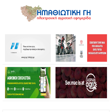
Θανάσης Καββαδάς: Θωρακίζεται όλη η χώρα απέναντι