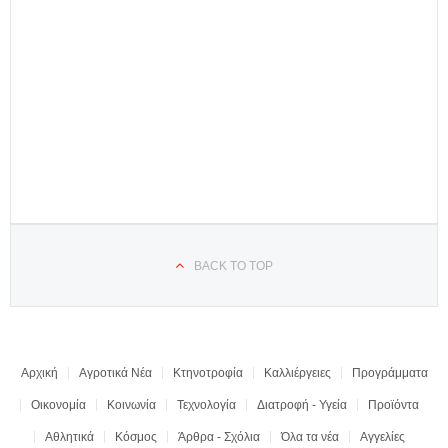
BACK TO TOP
Αρχική
Αγροτικά Νέα
Κτηνοτροφία
Καλλιέργειες
Προγράμματα
Οικονομία
Κοινωνία
Τεχνολογία
Διατροφή - Υγεία
Προϊόντα
Αθλητικά
Κόσμος
Άρθρα - Σχόλια
Όλα τα νέα
Αγγελίες