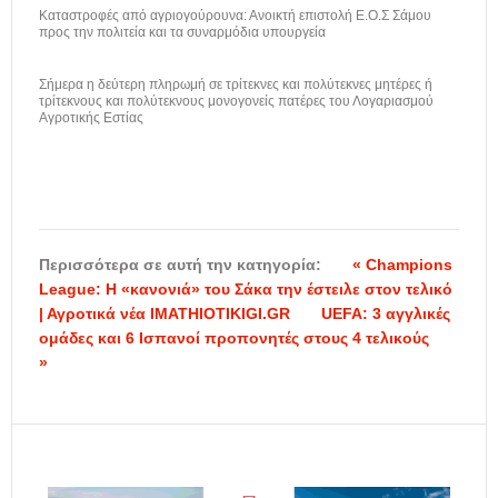
Καταστροφές από αγριογούρουνα: Ανοικτή επιστολή Ε.Ο.Σ Σάμου
προς την πολιτεία και τα συναρμόδια υπουργεία
Σήμερα η δεύτερη πληρωμή σε τρίτεκνες και πολύτεκνες μητέρες ή
τρίτεκνους και πολύτεκνους μονογονείς πατέρες του Λογαριασμού
Αγροτικής Εστίας
Περισσότερα σε αυτή την κατηγορία:
« Champions
League: H «κανονιά» του Σάκα την έστειλε στον τελικό
| Αγροτικά νέα IMATHIOTIKIGI.GR
UEFA: 3 αγγλικές
ομάδες και 6 Iσπανοί προπονητές στους 4 τελικούς
»