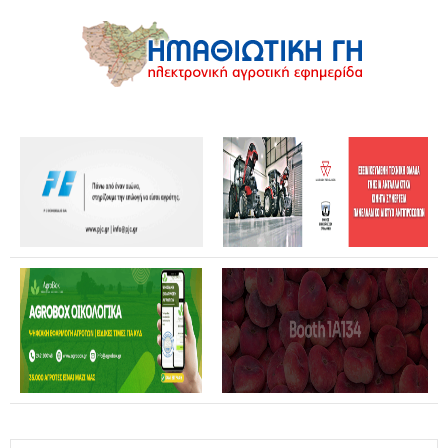
Θανάσης Καββαδάς: Θωρακίζεται όλη η χώρα απέναντι