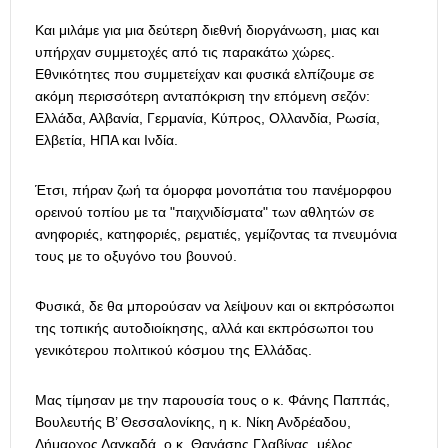
Και μιλάμε για μια δεύτερη διεθνή διοργάνωση, μιας και
υπήρχαν συμμετοχές από τις παρακάτω χώρες.
Εθνικότητες που συμμετείχαν και φυσικά ελπίζουμε σε
ακόμη περισσότερη ανταπόκριση την επόμενη σεζόν:
Ελλάδα, Αλβανία, Γερμανία, Κύπρος, Ολλανδία, Ρωσία,
Ελβετία, ΗΠΑ και Ινδία.
Έτσι, πήραν ζωή τα όμορφα μονοπάτια του πανέμορφου
ορεινού τοπίου με τα "παιχνιδίσματα" των αθλητών σε
ανηφοριές, κατηφοριές, ρεματιές, γεμίζοντας τα πνευμόνια
τους με το οξυγόνο του βουνού.
Φυσικά, δε θα μπορούσαν να λείψουν και οι εκπρόσωποι
της τοπικής αυτοδιοίκησης, αλλά και εκπρόσωποι του
γενικότερου πολιτικού κόσμου της Ελλάδας.
Μας τίμησαν με την παρουσία τους ο κ. Φάνης Παππάς,
Βουλευτής Β’ Θεσσαλονίκης, η κ. Νίκη Ανδρέαδου,
Δήμαρχος Λαγκαδά, ο κ. Θανάσης Γλαβίνας, μέλος