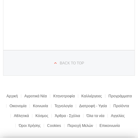
BACK TO TOP
Αρχική
Αγροτικά Νέα
Κτηνοτροφία
Καλλιέργειες
Προγράμματα
Οικονομία
Κοινωνία
Τεχνολογία
Διατροφή - Υγεία
Προϊόντα
Αθλητικά
Κόσμος
Άρθρα - Σχόλια
Όλα τα νέα
Αγγελίες
Όροι Χρήσης
Cookies
Περιοχή Μελών
Επικοινωνία