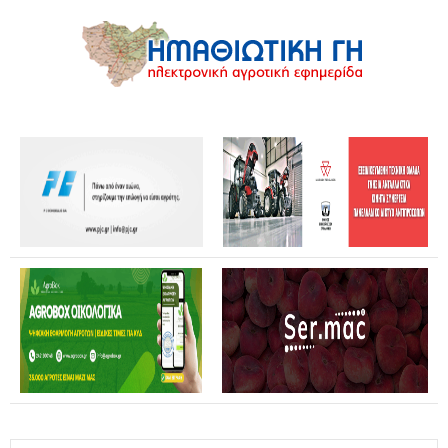
Επίσκεψη Καρυστιανού σε Κοζάνη και Φλώρινα: Η