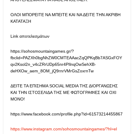
ΟΛΟΙ ΜΠΟΡΕΙΤΕ ΝΑ ΜΠΕΙΤΕ ΚΑΙ ΝΑ ΔΕΙΤΕ ΤΗΝ ΑΚΡΙΒΗ
ΚΑΤΑΤΑΞΗ
Link αποτελεσμάτων
https://sohosmountaingames.gr/?
fbclid=PAZXh0bgNhZW0CMTEAAacZqQPKqBb7ASGxFOY
qv2Ksol2n_v4cZRrUDp65nr4PIlnqOwSehXB-
deHXOw_aem_8OM_jQ9rnrVMrGsZoxrnTw
ΔΕΙΤΕ ΤΑ ΕΠΙΣΗΜΑ SOCIAL MEDIA ΤΗΣ ΔΙΟΡΓΑΝΩΣΗΣ
KAI TΗΝ ΙΣΤΟΣΕΛΙΔΑ ΤΗΣ ΜΕ ΦΩΤΟΓΡΑΦΙΕΣ ΚΑΙ ΟΧΙ
ΜΟΝΟ!
https://www.facebook.com/profile.php?id=61573214455867
https://www.instagram.com/sohosmountaingames/?hl=el