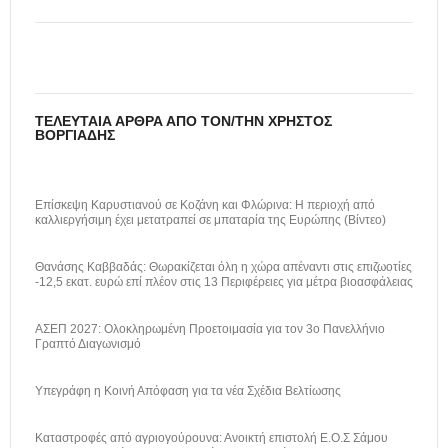
ΤΕΛΕΥΤΑΊΑ ΆΡΘΡΑ ΑΠΌ ΤΟΝ/ΤΗΝ ΧΡΉΣΤΟΣ
ΒΟΡΓΙΆΔΗΣ
Επίσκεψη Καρυστιανού σε Κοζάνη και Φλώρινα: Η περιοχή από
καλλιεργήσιμη έχει μετατραπεί σε μπαταρία της Ευρώπης (Βίντεο)
Θανάσης Καββαδάς: Θωρακίζεται όλη η χώρα απέναντι στις επιζωοτίες
-12,5 εκατ. ευρώ επί πλέον στις 13 Περιφέρειες για μέτρα βιοασφάλειας
ΑΣΕΠ 2027: Ολοκληρωμένη Προετοιμασία για τον 3ο Πανελλήνιο
Γραπτό Διαγωνισμό
Υπεγράφη η Κοινή Απόφαση για τα νέα Σχέδια Βελτίωσης
Καταστροφές από αγριογούρουνα: Ανοικτή επιστολή Ε.Ο.Σ Σάμου