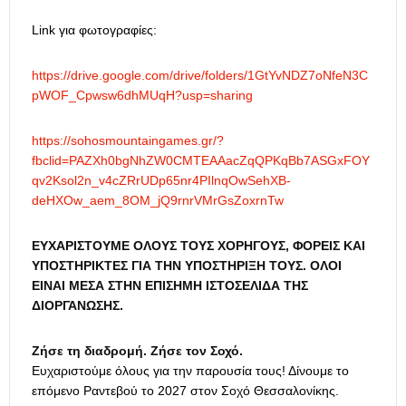
Link για φωτογραφίες:
https://drive.google.com/drive/folders/1GtYvNDZ7oNfeN3C
pWOF_Cpwsw6dhMUqH?usp=sharing
https://sohosmountaingames.gr/?
fbclid=PAZXh0bgNhZW0CMTEAAacZqQPKqBb7ASGxFOY
qv2Ksol2n_v4cZRrUDp65nr4PIlnqOwSehXB-
deHXOw_aem_8OM_jQ9rnrVMrGsZoxrnTw
ΕΥΧΑΡΙΣΤΟΥΜΕ ΟΛΟΥΣ ΤΟΥΣ ΧΟΡΗΓΟΥΣ, ΦΟΡΕΙΣ ΚΑΙ
ΥΠΟΣΤΗΡΙΚΤΕΣ ΓΙΑ ΤΗΝ ΥΠΟΣΤΗΡΙΞΗ ΤΟΥΣ. ΟΛΟΙ
ΕΙΝΑΙ ΜΕΣΑ ΣΤΗΝ ΕΠΙΣΗΜΗ ΙΣΤΟΣΕΛΙΔΑ ΤΗΣ
ΔΙΟΡΓΑΝΩΣΗΣ.
Ζήσε τη διαδρομή. Ζήσε τον Σοχό.
Ευχαριστούμε όλους για την παρουσία τους! Δίνουμε το
επόμενο Ραντεβού το 2027 στον Σοχό Θεσσαλονίκης.