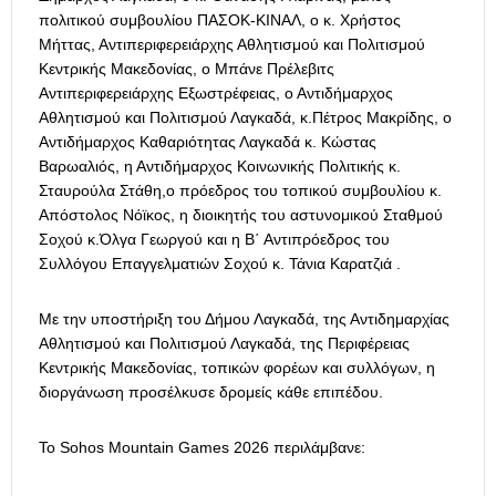
πολιτικού συμβουλίου ΠΑΣΟΚ-ΚΙΝΑΛ, ο κ. Χρήστος
Μήττας, Αντιπεριφερειάρχης Αθλητισμού και Πολιτισμού
Κεντρικής Μακεδονίας, ο Μπάνε Πρέλεβιτς
Αντιπεριφερειάρχης Εξωστρέφειας, ο Αντιδήμαρχος
Αθλητισμού και Πολιτισμού Λαγκαδά, κ.Πέτρος Μακρίδης, ο
Αντιδήμαρχος Καθαριότητας Λαγκαδά κ. Κώστας
Βαρωαλιός, η Αντιδήμαρχος Κοινωνικής Πολιτικής κ.
Σταυρούλα Στάθη,ο πρόεδρος του τοπικού συμβουλίου κ.
Απόστολος Νόϊκος, η διοικητής του αστυνομικού Σταθμού
Σοχού κ.Όλγα Γεωργού και η Β΄ Αντιπρόεδρος του
Συλλόγου Επαγγελματιών Σοχού κ. Τάνια Καρατζιά .
Με την υποστήριξη του Δήμου Λαγκαδά, της Αντιδημαρχίας
Αθλητισμού και Πολιτισμού Λαγκαδά, της Περιφέρειας
Κεντρικής Μακεδονίας, τοπικών φορέων και συλλόγων, η
διοργάνωση προσέλκυσε δρομείς κάθε επιπέδου.
Το Sohos Mountain Games 2026 περιλάμβανε: