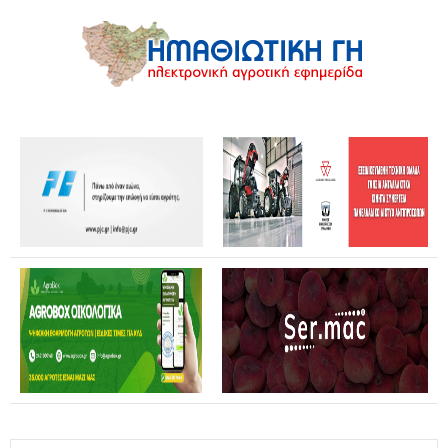
Θανάσης Καββαδάς: Θωρακίζεται όλη η χώρα απέναντι