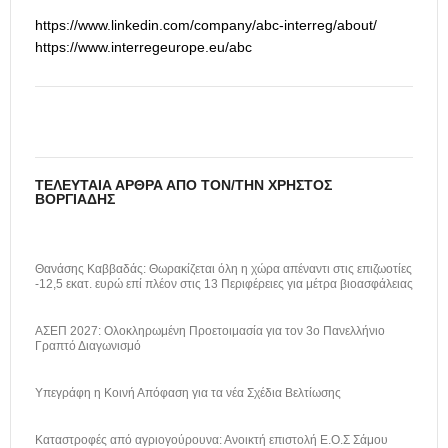
https://www.linkedin.com/company/abc-interreg/about/
https://www.interregeurope.eu/abc
ΤΕΛΕΥΤΑΊΑ ΆΡΘΡΑ ΑΠΌ ΤΟΝ/ΤΗΝ ΧΡΉΣΤΟΣ
ΒΟΡΓΙΆΔΗΣ
Θανάσης Καββαδάς: Θωρακίζεται όλη η χώρα απέναντι στις επιζωοτίες
-12,5 εκατ. ευρώ επί πλέον στις 13 Περιφέρειες για μέτρα βιοασφάλειας
ΑΣΕΠ 2027: Ολοκληρωμένη Προετοιμασία για τον 3ο Πανελλήνιο
Γραπτό Διαγωνισμό
Υπεγράφη η Κοινή Απόφαση για τα νέα Σχέδια Βελτίωσης
Καταστροφές από αγριογούρουνα: Ανοικτή επιστολή Ε.Ο.Σ Σάμου