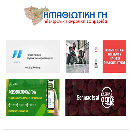
Θανάσης Καββαδάς: Θωρακίζεται όλη η χώρα απέναντι