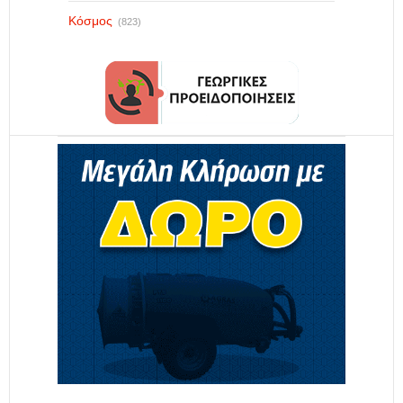
Κόσμος
(823)