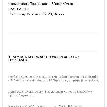
Φροντιστήρια Πουκαμισάς – Βέροια Κέντρο
23310 20013
Διεύθυνση: Βενιζέλου Ελ. 23, Βέροια
ΤΕΛΕΥΤΑΊΑ ΆΡΘΡΑ ΑΠΌ ΤΟΝ/ΤΗΝ ΧΡΉΣΤΟΣ
ΒΟΡΓΙΆΔΗΣ
Θανάσης Καββαδάς: Θωρακίζεται όλη η χώρα απέναντι στις επιζωοτίες
-12,5 εκατ. ευρώ επί πλέον στις 13 Περιφέρειες για μέτρα βιοασφάλειας
ΑΣΕΠ 2027: Ολοκληρωμένη Προετοιμασία για τον 3ο Πανελλήνιο
Γραπτό Διαγωνισμό
Υπεγράφη η Κοινή Απόφαση για τα νέα Σχέδια Βελτίωσης