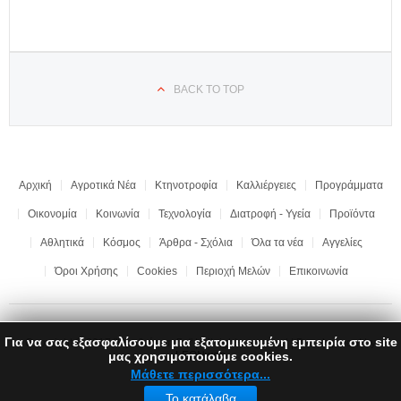
BACK TO TOP
Αρχική
Αγροτικά Νέα
Κτηνοτροφία
Καλλιέργειες
Προγράμματα
Οικονομία
Κοινωνία
Τεχνολογία
Διατροφή - Υγεία
Προϊόντα
Αθλητικά
Κόσμος
Άρθρα - Σχόλια
Όλα τα νέα
Αγγελίες
Όροι Χρήσης
Cookies
Περιοχή Μελών
Επικοινωνία
Για να σας εξασφαλίσουμε μια εξατομικευμένη εμπειρία στο site
Copyright © 2017 "Ημαθιώτικη Γη" | All rights reserved | Development by
LEONweb
μας χρησιμοποιούμε cookies.
Μάθετε περισσότερα...
Το κατάλαβα