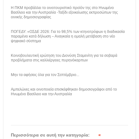
H ΠΚΜ προβάλλει το οινοτουριστικό προϊόν της στο Ηνωμένο
Βασίλειο και την Αυστραλία -Ταξίδι εξοικείωσης εκπροσώπων της
οινικής δημοσιογραφίας
ΠΟΓΕΔΥ: «ΟΣΔΕ 2026: Για το 98,5% των κτηνοτρόφων η διαδικασία
παραμένει κατά δήλωση – Αναγκαία η ομαλή μετάβαση στο νέο
ψηφιακό σύστημα
Κοινοβουλευτική ερώτηση του Διονύση Σταμενίτη για τα σοβαρά
προβλήματα στις καλλιέργειες πυρηνόκαρπων
Μην τα αφήσεις όλα για τον Σεπτέμβριο...
Αμπελώνες και οινοποιεία επισκέφθηκαν δημοσιογράφοι από το
Ηνωμένο Βασίλειο και την Αυστραλία
Περισσότερα σε αυτή την κατηγορία:
«